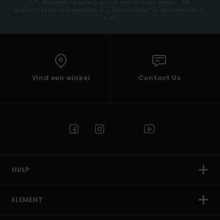
(*) Aanbieding geldig online voor nieuwe leden - De
gedetailleerde voorwaarden zijn beschikbaar in de welkomst e-
mail
Vind een winkel
Contact Us
HULP
ELEMENT