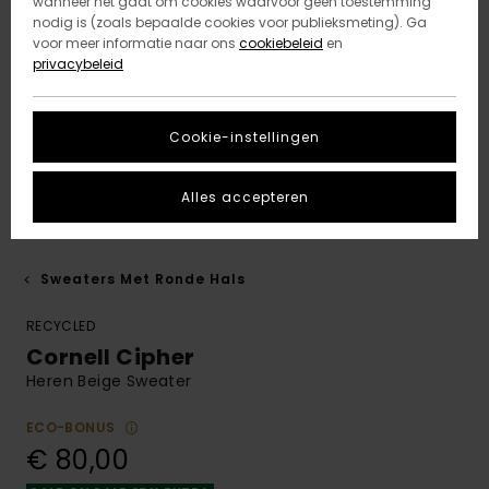
wanneer het gaat om cookies waarvoor geen toestemming
nodig is (zoals bepaalde cookies voor publieksmeting). Ga
voor meer informatie naar ons
cookiebeleid
en
privacybeleid
Cookie-instellingen
Alles accepteren
Sweaters Met Ronde Hals
RECYCLED
Cornell Cipher
Heren Beige Sweater
ECO-BONUS
€ 80,00