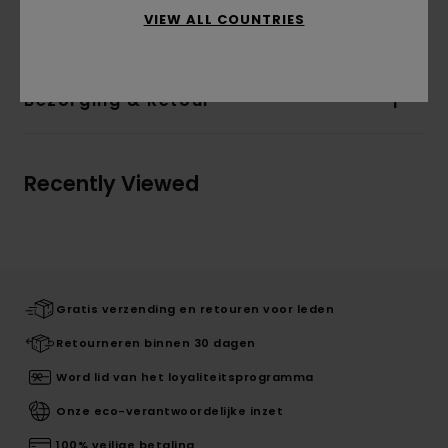
VIEW ALL COUNTRIES
katoen, 20% gerecycled polyester
Bezorging & Retour
Recently Viewed
Gratis verzending en retouren voor leden
Retourneren binnen 30 dagen
Word lid van het loyaliteitsprogramma
Onze eco-verantwoordelijke inzet
100% veilige betaling