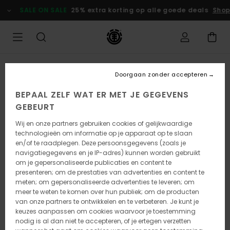
Ga
SALE ON SALE
25% extra korting op alle goede deals
Shop
naar
Productinformatie
UITVERKOCHT
Doorgaan zonder accepteren
BEPAAL ZELF WAT ER MET JE GEGEVENS
GEBEURT
Wij en onze partners gebruiken cookies of gelijkwaardige
technologieën om informatie op je apparaat op te slaan
en/of te raadplegen. Deze persoonsgegevens (zoals je
navigatiegegevens en je IP-adres) kunnen worden gebruikt
om je gepersonaliseerde publicaties en content te
presenteren; om de prestaties van advertenties en content te
meten; om gepersonaliseerde advertenties te leveren; om
meer te weten te komen over hun publiek; om de producten
van onze partners te ontwikkelen en te verbeteren. Je kunt je
keuzes aanpassen om cookies waarvoor je toestemming
nodig is al dan niet te accepteren, of je ertegen verzetten