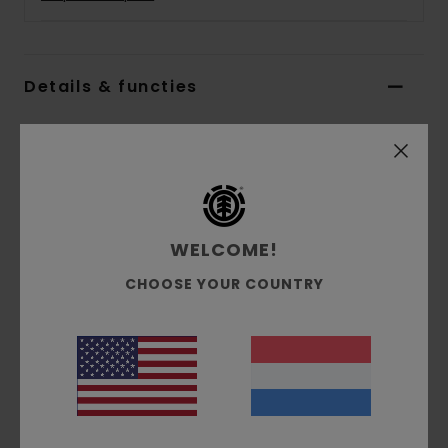
Details & functies
Heren Beige Sweater
Stijl
ELYFT00161
Kleurcode
wbs0
Kenmerken
WELCOME!
Stof:
Ongeborstelde French terrystof van
CHOOSE YOUR COUNTRY
gerecycled katoen en polyester [400 g/m2]
Pasvorm:
Relaxed model
Halslijn:
Ronde hals
Branding:
Logoetiket in de naad
Andere kenmerken:
Flockprint op de borst
Samenstelling
50% gerecycled katoen, 30%