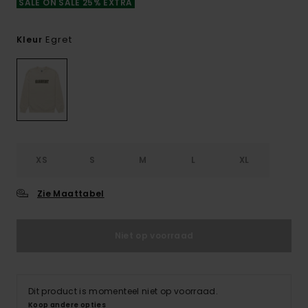
SALE ON SALE 25% EXTRA
Egret
Kleur
XS
S
M
L
XL
Zie Maattabel
Niet op voorraad
Dit product is momenteel niet op voorraad.
Koop andere opties