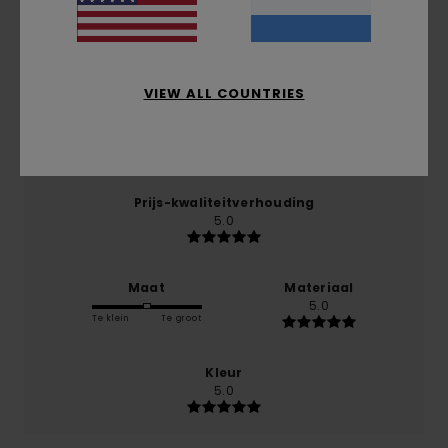
gebaseerd op
1 geverifieerde beoordelingen
sinds
januari 2026
100% van onze klanten bevelen dit product aan
VIEW ALL COUNTRIES
Comfort
5.0
Prijs-kwaliteitverhouding
5.0
Maat
Materiaal
5.0
Te klein
Te groot
Kleur
5.0