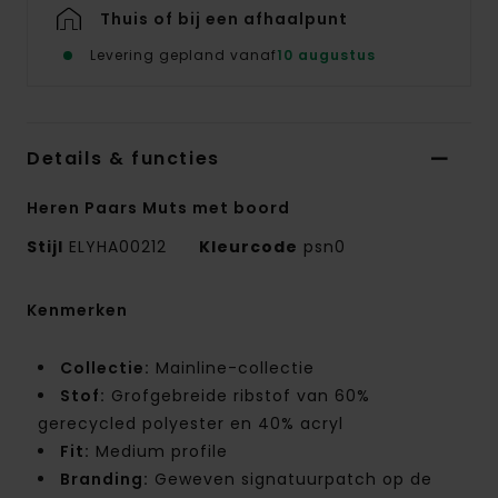
Thuis of bij een afhaalpunt
Levering gepland vanaf
10 augustus
Details & functies
Heren Paars Muts met boord
Stijl
ELYHA00212
Kleurcode
psn0
Kenmerken
Collectie:
Mainline-collectie
Stof:
Grofgebreide ribstof van 60%
gerecycled polyester en 40% acryl
Fit:
Medium profile
Branding:
Geweven signatuurpatch op de