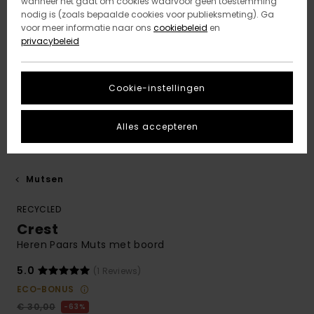
wanneer het gaat om cookies waarvoor geen toestemming
nodig is (zoals bepaalde cookies voor publieksmeting). Ga
voor meer informatie naar ons
cookiebeleid
en
privacybeleid
Cookie-instellingen
Alles accepteren
Mutsen
RECYCLED
Crest
Heren Paars Muts met boord
5.0
(1 Reviews)
ECO-BONUS
€ 30,00
63%