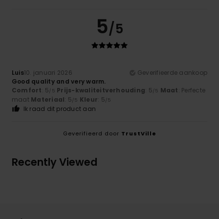
5
/5
Luis
10. januari 2026
Geverifieerde aankoop
Good quality and very warm.
Comfort
: 5
Prijs-kwaliteitverhouding
: 5
Maat
: Perfecte
/5
/5
maat
Materiaal
: 5
Kleur
: 5
/5
/5
Ik raad dit product aan
Geverifieerd door
TrustVille
Recently Viewed