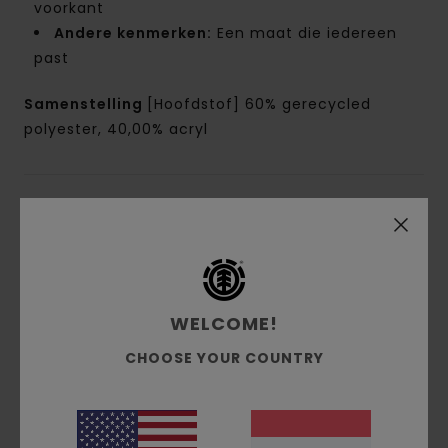
voorkant
Andere kenmerken:
Een maat die iedereen
past
Samenstelling
[Hoofdstof] 60% gerecycled
polyester, 40,00% acryl
Bezorging & Retour
Reviews van klanten
WELCOME!
CHOOSE YOUR COUNTRY
Gemiddelde score
5.0
/5