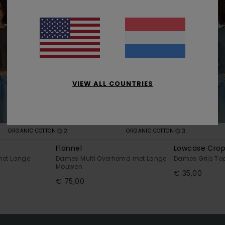
VIEW ALL COUNTRIES
2
3
ORGANIC COTTON
ORGANIC COTTON
Flannel
Lowcase Cro
met Lange
Dames Multi Overhemd met Lange
Dames Grijs T
Mouwen
€ 35,00
€ 75,00