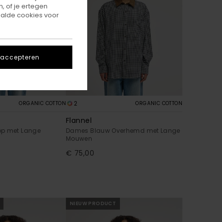
, of je ertegen
alde cookies voor
 accepteren
2
ORGANIC COTTON
ORGANIC COTTON
p
Flannel
op met Lange
Dames Blauw Overhemd met Lange
Mouwen
€ 75,00
NIEUW PRODUCT