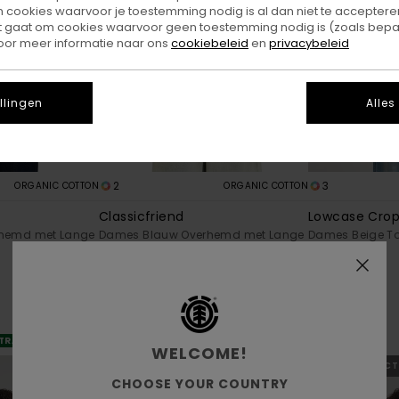
ookies waarvoor je toestemming nodig is al dan niet te accepteren
t gaat om cookies waarvoor geen toestemming nodig is (zoals bepa
oor meer informatie naar ons
cookiebeleid
en
privacybeleid
llingen
Alles
2
3
ORGANIC COTTON
ORGANIC COTTON
Classicfriend
Lowcase Cro
hemd met Lange
Dames Blauw Overhemd met Lange
Dames Beige T
Mouwen
Mouwen
€ 35,00
63%
€ 85,00
€ 31,87
SALE
XTRA
SALE ON SALE 25% EXTRA
WELCOME!
NIEUW PRODUCT
NIEUW PRODUCT
CHOOSE YOUR COUNTRY