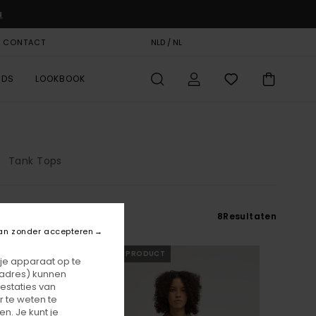
u
& CONTACT
CADEAUKAART
NLD / NL
STORELOCATOR
RDS
LOOKBOOK
Tank Tops
8
Resultaten
an zonder accepteren
NIEUW PRODUCT
 je apparaat op te
-adres) kunnen
estaties van
 te weten te
n. Je kunt je