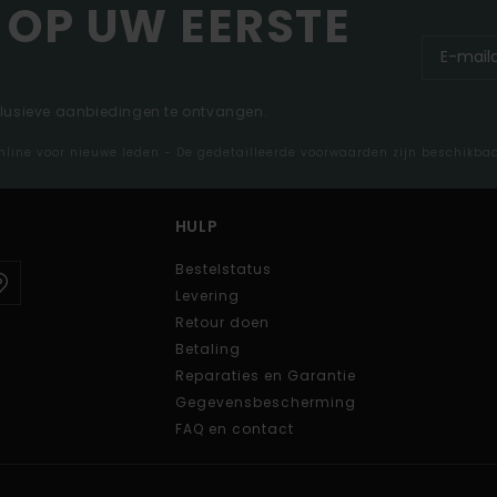
 OP UW EERSTE
clusieve aanbiedingen te ontvangen.
nline voor nieuwe leden - De gedetailleerde voorwaarden zijn beschikba
HULP
Bestelstatus
Levering
Retour doen
Betaling
Reparaties en Garantie
Gegevensbescherming
FAQ en contact