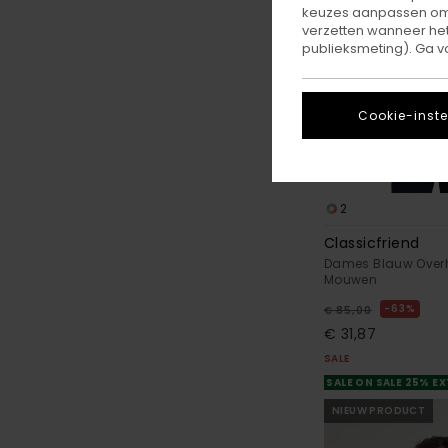
keuzes aanpassen om c
verzetten wanneer he
publieksmeting). Ga v
Cookie-inste
2
Classicfriend
Dames Blauw Over
Mouwen
63%
€ 85,00
€ 31,87
SALE
SALE ON SALE 25% E
NIEUW PRODUCT