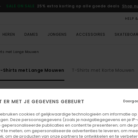
SALE ON SALE
25% extra korting op alle goede deals
Shop n
HELP 
HEREN
DAMES
JONGENS
ACCESSOIRES
SKATEBOA
irts met Lange Mouwen
T-Shirts met Lange Mouwen
T-Shirts met Korte Mouwen
T ER MET JE GEGEVENS GEBEURT
Doorga
NIEUW PRODUCT
gebruiken cookies of gelijkwaardige technologieën om informatie op
egen. Deze persoonsgegevens (zoals je navigatiegegevens en je IP
 gepersonaliseerde publicaties en content te presenteren; om de pr
nt te meten; om gepersonaliseerde advertenties te leveren; om meer
k; om de producten van onze partners te ontwikkelen en te verbetere