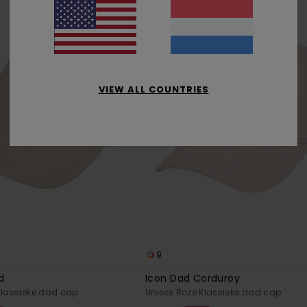
VIEW ALL COUNTRIES
9
d
Icon Dad Corduroy
Klassieke dad cap
Unisex Roze Klassieke dad cap