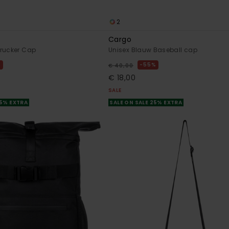
2
Cargo
Trucker Cap
Unisex Blauw Baseball cap
%
55%
€ 40,00
€ 18,00
SALE
25% EXTRA
SALE ON SALE 25% EXTRA