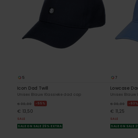
5
7
Icon Dad Twill
Lowcase Da
Unisex Blauw Klassieke dad cap
Unisex Blauw
55%
63
€ 30,00
€ 30,00
€ 13,50
€ 11,25
SALE
SALE
SALE ON SALE 25% EXTRA
SALE ON SALE 