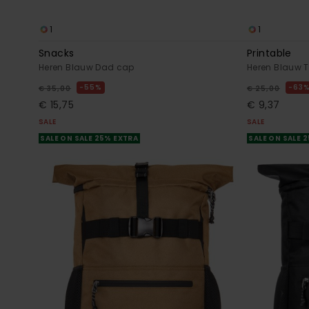
1
1
Snacks
Printable
Heren Blauw Dad cap
Heren Blauw 
55%
63
€ 35,00
€ 25,00
€ 15,75
€ 9,37
SALE
SALE
SALE ON SALE 25% EXTRA
SALE ON SALE 