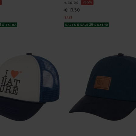
%
55%
€ 30,00
€ 13,50
SALE
25% EXTRA
SALE ON SALE 25% EXTRA