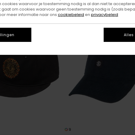
ookies waarvoor je toestemming nodig is al dan niet te accepteren
t gaat om cookies waarvoor geen toestemming nodig is (zoals bepa
oor meer informatie naar ons
cookiebeleid
en
privacybeleid
llingen
Alles
9