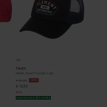
1
Team
Heren Zwart Trucker Cap
55%
€ 30,00
€ 13,50
SALE
SALE ON SALE 25% EXTRA