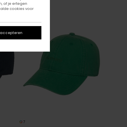
, of je ertegen
alde cookies voor
 accepteren
7