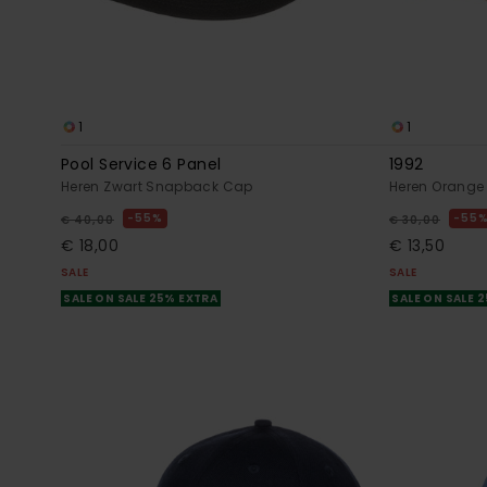
1
1
Pool Service 6 Panel
1992
Heren Zwart Snapback Cap
Heren Orange
55%
55
€ 40,00
€ 30,00
€ 18,00
€ 13,50
SALE
SALE
SALE ON SALE 25% EXTRA
SALE ON SALE 