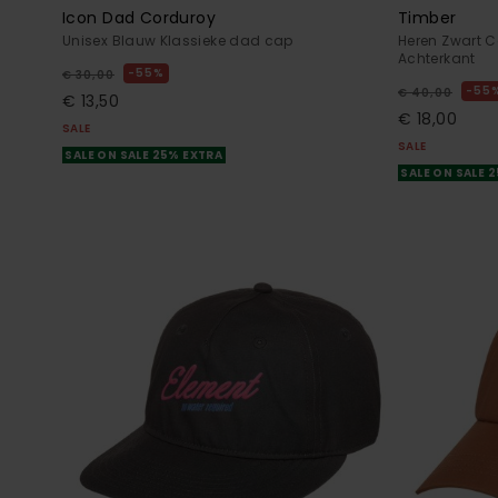
Icon Dad Corduroy
Timber
Unisex Blauw Klassieke dad cap
Heren Zwart C
Achterkant
55%
€ 30,00
55
€ 40,00
€ 13,50
€ 18,00
SALE
SALE
SALE ON SALE 25% EXTRA
SALE ON SALE 