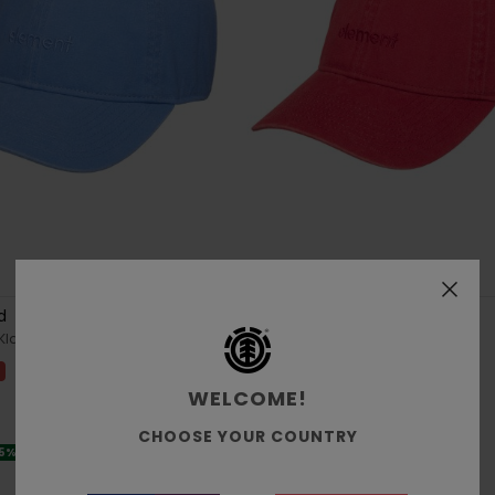
7
d
Lowcase Dad
 Klassieke dad cap
Unisex Rood Klassieke dad cap
%
55%
€ 30,00
WELCOME!
€ 13,50
SALE
CHOOSE YOUR COUNTRY
25% EXTRA
SALE ON SALE 25% EXTRA