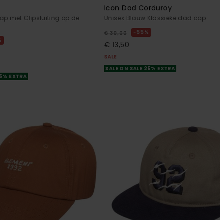
Icon Dad Corduroy
ap met Clipsluiting op de
Unisex Blauw Klassieke dad cap
55%
€ 30,00
%
€ 13,50
SALE
SALE ON SALE 25% EXTRA
25% EXTRA