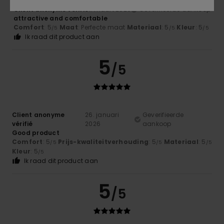
Client anonyme vérifié
1. maart 2026
Geverifieerde aankoop
attractive and comfortable
Comfort
: 5
Maat
: Perfecte maat
Materiaal
: 5
Kleur
: 5
/5
/5
/5
Ik raad dit product aan
5
/5
Client anonyme
26. januari
Geverifieerde
vérifié
2026
aankoop
Good product
Comfort
: 5
Prijs-kwaliteitverhouding
: 5
Materiaal
: 5
/5
/5
/5
Kleur
: 5
/5
Ik raad dit product aan
5
/5