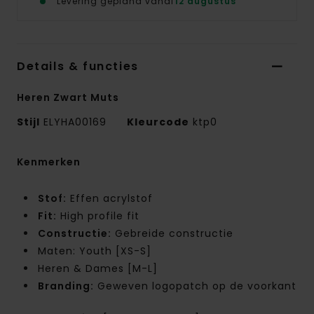
Levering gepland vanaf
12 augustus
Details & functies
Heren Zwart Muts
Stijl
ELYHA00169
Kleurcode
ktp0
Kenmerken
Stof:
Effen acrylstof
Fit:
High profile fit
Constructie:
Gebreide constructie
Maten: Youth [XS-S]
Heren & Dames [M-L]
Branding:
Geweven logopatch op de voorkant