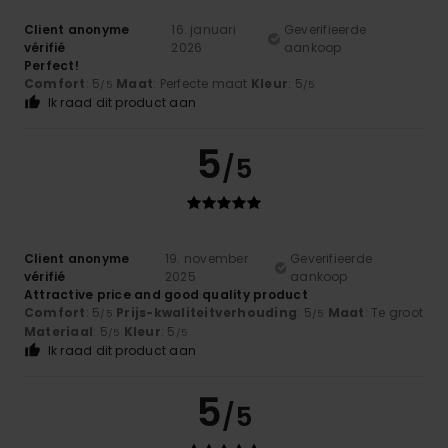
Client anonyme
16. januari
Geverifieerde
vérifié
2026
aankoop
Perfect!
Comfort
: 5
Maat
: Perfecte maat
Kleur
: 5
/5
/5
Ik raad dit product aan
5
/5
Client anonyme
19. november
Geverifieerde
vérifié
2025
aankoop
Attractive price and good quality product
Comfort
: 5
Prijs-kwaliteitverhouding
: 5
Maat
: Te groot
/5
/5
Materiaal
: 5
Kleur
: 5
/5
/5
Ik raad dit product aan
5
/5