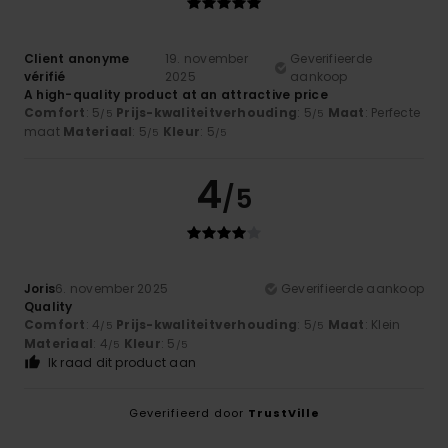
Client anonyme
19. november
Geverifieerde
vérifié
2025
aankoop
A high-quality product at an attractive price
Comfort
: 5
Prijs-kwaliteitverhouding
: 5
Maat
: Perfecte
/5
/5
maat
Materiaal
: 5
Kleur
: 5
/5
/5
4
/5
Joris
6. november 2025
Geverifieerde aankoop
Quality
Comfort
: 4
Prijs-kwaliteitverhouding
: 5
Maat
: Klein
/5
/5
Materiaal
: 4
Kleur
: 5
/5
/5
Ik raad dit product aan
Geverifieerd door
TrustVille