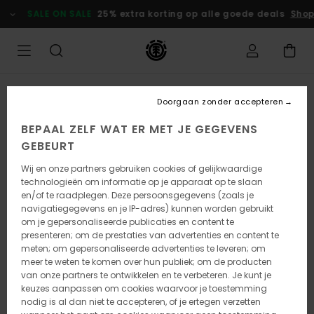
Ga
SALE ON SALE
25% extra korting op alle goede deals
Shop
naar
Productinformatie
Doorgaan zonder accepteren
BEPAAL ZELF WAT ER MET JE GEGEVENS
GEBEURT
Wij en onze partners gebruiken cookies of gelijkwaardige
technologieën om informatie op je apparaat op te slaan
en/of te raadplegen. Deze persoonsgegevens (zoals je
navigatiegegevens en je IP-adres) kunnen worden gebruikt
om je gepersonaliseerde publicaties en content te
presenteren; om de prestaties van advertenties en content te
meten; om gepersonaliseerde advertenties te leveren; om
meer te weten te komen over hun publiek; om de producten
van onze partners te ontwikkelen en te verbeteren. Je kunt je
keuzes aanpassen om cookies waarvoor je toestemming
nodig is al dan niet te accepteren, of je ertegen verzetten