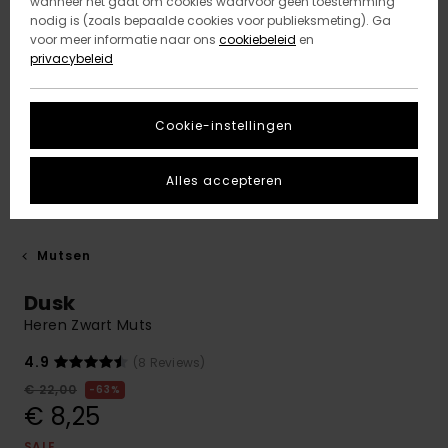
wanneer het gaat om cookies waarvoor geen toestemming
nodig is (zoals bepaalde cookies voor publieksmeting). Ga
voor meer informatie naar ons
cookiebeleid
en
privacybeleid
Cookie-instellingen
Alles accepteren
Mutsen
Dusk
Heren Zwart Muts
4.9
(8 Reviews)
€ 22,00
63%
€ 8,25
SALE