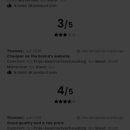
maat
Materiaal
: 5
Kleur
: 5
/5
/5
Ik raad dit product aan
3
/5
Thomas
2. juli 2026
Geverifieerde aankoop
Cheaper on the brand’s website
Comfort
: 4
Prijs-kwaliteitverhouding
: 4
Maat
: Groot
/5
/5
Materiaal
: 4
Kleur
: 4
/5
/5
Ik raad dit product aan
4
/5
Thomas
2. juli 2026
Geverifieerde aankoop
Good quality and a fair price
Comfort
: 4
Prijs-kwaliteitverhouding
: 4
Maat
: Groot
/5
/5