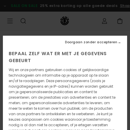
Ga
SALE ON SALE
25% extra korting op alle goede deals
Shop
naar
Productinformatie
Doorgaan zonder accepteren
BEPAAL ZELF WAT ER MET JE GEGEVENS
GEBEURT
Wij en onze partners gebruiken cookies of gelijkwaardige
technologieën om informatie op je apparaat op te slaan
en/of te raadplegen. Deze persoonsgegevens (zoals je
navigatiegegevens en je IP-adres) kunnen worden gebruikt
om je gepersonaliseerde publicaties en content te
presenteren; om de prestaties van advertenties en content te
meten; om gepersonaliseerde advertenties te leveren; om
meer te weten te komen over hun publiek; om de producten
van onze partners te ontwikkelen en te verbeteren. Je kunt je
keuzes aanpassen om cookies waarvoor je toestemming
nodig is al dan niet te accepteren, of je ertegen verzetten