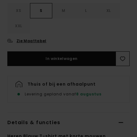
XS
S
M
L
XL
XXL
Zie Maattabel
In winkelwagen
Thuis of bij een afhaalpunt
Levering gepland vanaf
8 augustus
Details & functies
Heren Blauw T-shirt met korte mouwen