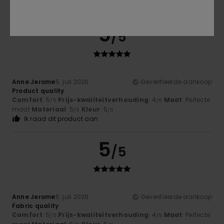
Ik raad dit product aan
5
/5
Anne Jerome
5. juli 2026
Geverifieerde aankoop
Product quality
Comfort
: 5
Prijs-kwaliteitverhouding
: 4
Maat
: Perfecte
/5
/5
maat
Materiaal
: 5
Kleur
: 5
/5
/5
Ik raad dit product aan
5
/5
Anne Jerome
5. juli 2026
Geverifieerde aankoop
Fabric quality
Comfort
: 5
Prijs-kwaliteitverhouding
: 4
Maat
: Perfecte
/5
/5