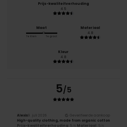
Prijs-kwaliteitverhouding
4.5
Maat
Materiaal
4.8
Te klein
Te groot
Kleur
4.8
5
/5
Alexis
9. juli 2026
Geverifieerde aankoop
High-quality clothing, made from organic cotton
Prijs-kwaliteitverhouding
: 5
Materiaal
: 5
/5
/5