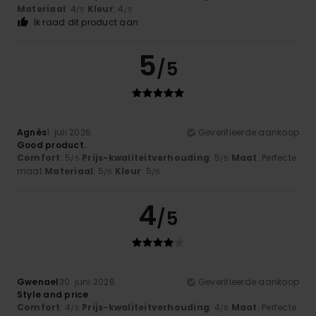
Materiaal
: 4
Kleur
: 4
/5
/5
Ik raad dit product aan
5
/5
Agnès
1. juli 2026
Geverifieerde aankoop
Good product.
Comfort
: 5
Prijs-kwaliteitverhouding
: 5
Maat
: Perfecte
/5
/5
maat
Materiaal
: 5
Kleur
: 5
/5
/5
4
/5
Gwenael
30. juni 2026
Geverifieerde aankoop
Style and price
Comfort
: 4
Prijs-kwaliteitverhouding
: 4
Maat
: Perfecte
/5
/5