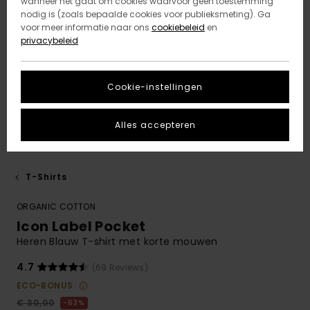
wanneer het gaat om cookies waarvoor geen toestemming
nodig is (zoals bepaalde cookies voor publieksmeting). Ga
voor meer informatie naar ons
cookiebeleid
en
privacybeleid
Cookie-instellingen
Alles accepteren
T-Shirts
ORGANIC COTTON
Icon Label Pocket
Heren Blauw T-shirt met korte mouwen
4.7
(69 Reviews)
ECO-BONUS
€ 30,00
63%