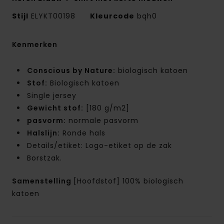
Stijl
ELYKT00198
Kleurcode
bqh0
Kenmerken
Conscious by Nature:
biologisch katoen
Stof:
Biologisch katoen
Single jersey
Gewicht stof:
[180 g/m2]
pasvorm:
normale pasvorm
Halslijn:
Ronde hals
Details/etiket: Logo-etiket op de zak
Borstzak.
Samenstelling
[Hoofdstof] 100% biologisch
katoen