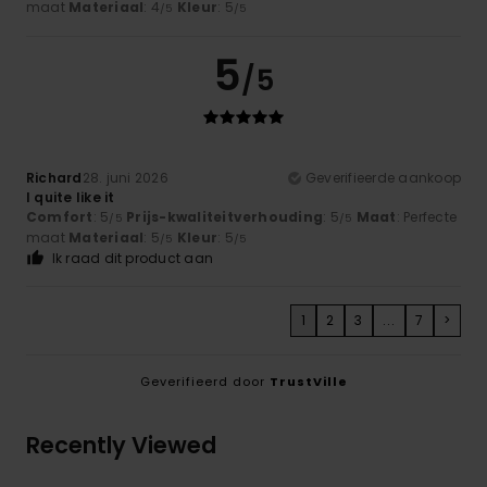
maat
Materiaal
: 4
Kleur
: 5
/5
/5
5
/5
Richard
28. juni 2026
Geverifieerde aankoop
I quite like it
Comfort
: 5
Prijs-kwaliteitverhouding
: 5
Maat
: Perfecte
/5
/5
maat
Materiaal
: 5
Kleur
: 5
/5
/5
Ik raad dit product aan
1
2
3
...
7
>
Geverifieerd door
TrustVille
Recently Viewed