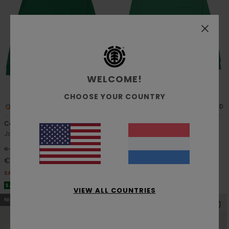
WELCOME!
CHOOSE YOUR COUNTRY
2
3
RECYCLED
RECYCLED
Cornell 3.0
Cornell 3.0
Jongens 8-16 Groen Hoody
Jongens 8-16 Groen Sweater
63%
63%
€ 60,00
€ 55,00
€ 22,50
€ 20,62
SALE
SALE
SALE ON SALE 25% EXTRA
SALE ON SALE 25% EXTRA
VIEW ALL COUNTRIES
NIEUW PRODUCT
NIEUW PRODUCT