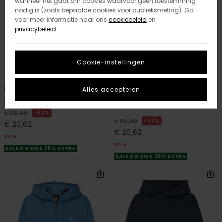
wanneer het gaat om cookies waarvoor geen toestemming
nodig is (zoals bepaalde cookies voor publieksmeting). Ga
voor meer informatie naar ons
cookiebeleid
en
privacybeleid
Cookie-instellingen
3
4
RECYCLED
RECYCLED
Cornell 3.0
Cornell Classic
Alles accepteren
Jongens 8-16 Blauw Sweater
Jongens 8-16 Grijs Hoodie met
Rits
63%
€ 55,00
63%
€ 55,00
€ 20,62
€ 20,62
SALE
SALE
SALE ON SALE 25% EXTRA
SALE ON SALE 25% EXTRA