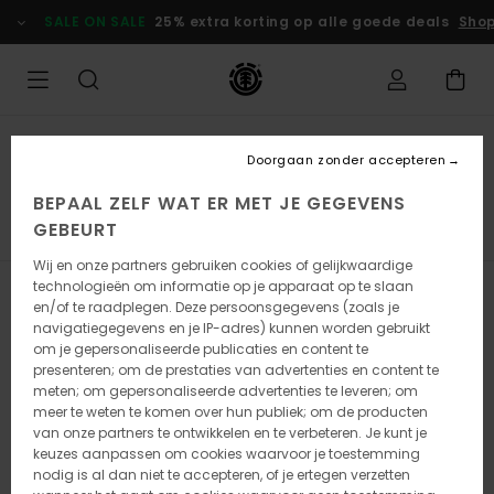
Overslaan
SALE ON SALE
25% extra korting op alle goede deals
Shop
naar
producten
raster
selectie
Collecties
Doorgaan zonder accepteren
Lowcase
BEPAAL ZELF WAT ER MET JE GEGEVENS
GEBEURT
Element x Timber!
Element x Floor
Icon
Wij en onze partners gebruiken cookies of gelijkwaardige
technologieën om informatie op je apparaat op te slaan
Filteren en Sorteren
8
Resultaten
en/of te raadplegen. Deze persoonsgegevens (zoals je
navigatiegegevens en je IP-adres) kunnen worden gebruikt
Overslaan
Ga
om je gepersonaliseerde publicaties en content te
naar
naar
presenteren; om de prestaties van advertenties en content te
zoekfiltercriteria
sorteren
meten; om gepersonaliseerde advertenties te leveren; om
op
meer te weten te komen over hun publiek; om de producten
van onze partners te ontwikkelen en te verbeteren. Je kunt je
keuzes aanpassen om cookies waarvoor je toestemming
nodig is al dan niet te accepteren, of je ertegen verzetten