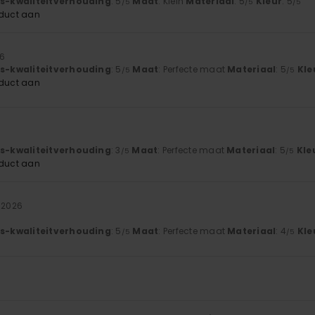
js-kwaliteitverhouding
: 5
Maat
: Klein
Materiaal
: 5
Kleur
: 5
/5
/5
/5
oduct aan
26
js-kwaliteitverhouding
: 5
Maat
: Perfecte maat
Materiaal
: 5
Kle
/5
/5
oduct aan
js-kwaliteitverhouding
: 3
Maat
: Perfecte maat
Materiaal
: 5
Kle
/5
/5
oduct aan
i 2026
js-kwaliteitverhouding
: 5
Maat
: Perfecte maat
Materiaal
: 4
Kle
/5
/5