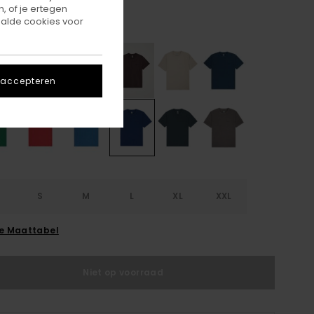
, of je ertegen
alde cookies voor
Navy Peony
r
 accepteren
S
S
M
L
XL
XXL
ie Maattabel
Niet op voorraad