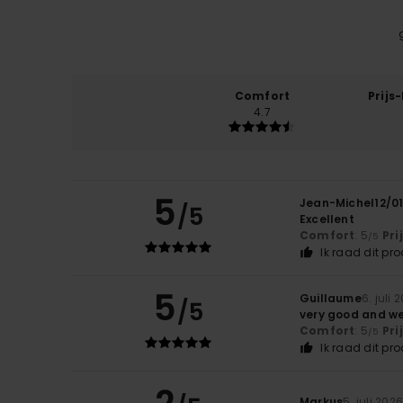
Comfort
Prijs
4.7
5
Jean-Michel12/0
/5
Excellent
Comfort
: 5
Pri
/5
Ik raad dit pr
5
Guillaume
6. juli 
/5
very good and we
Comfort
: 5
Pri
/5
Ik raad dit pr
Markus
5. juli 202