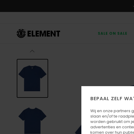
Ga
naar
Productinformatie
SALE ON SALE
BEPAAL ZELF WA
Wij en onze partners 
slaan en/of te raadpl
worden gebruikt om je
advertenties en conte
komen over hun publie