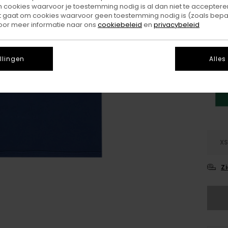
ookies waarvoor je toestemming nodig is al dan niet te accepteren
t gaat om cookies waarvoor geen toestemming nodig is (zoals bepa
Kleu
oor meer informatie naar ons
cookiebeleid
en
privacybeleid
llingen
Alles
X
Z