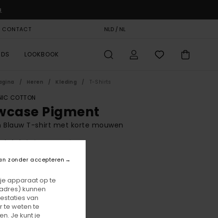
u
& CONTACT
CADEAUKAART
NLD / NL
STORELOCATOR
RDS
LOOKBOOK
agina
Heren
Kleding
T-Shirts
IC COTTON
wcase Pigment
n Blauw T-shirt met korte mouwen
(43 Reviews)
BONUS
an zonder accepteren
00
55%
5,75
 je apparaat op te
-adres) kunnen
estaties van
 te weten te
ON SALE 25% EXTRA
n. Je kunt je