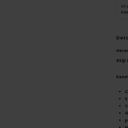
Dit
Koo
Deta
Here
Stijl
Kenm
C
S
S
G
p
H