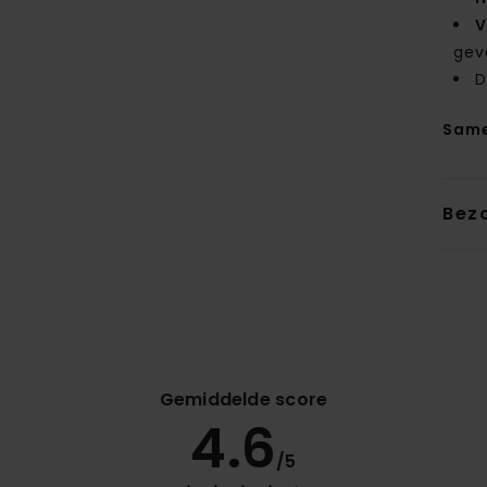
V
gev
D
Same
Bez
Gemiddelde score
4.6
/5