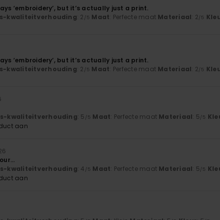
ys ‘embroidery’, but it’s actually just a print.
js-kwaliteitverhouding
: 2
Maat
: Perfecte maat
Materiaal
: 2
Kle
/5
/5
6
ys ‘embroidery’, but it’s actually just a print.
js-kwaliteitverhouding
: 2
Maat
: Perfecte maat
Materiaal
: 2
Kle
/5
/5
6
js-kwaliteitverhouding
: 5
Maat
: Perfecte maat
Materiaal
: 5
Kle
/5
/5
oduct aan
026
our...
js-kwaliteitverhouding
: 4
Maat
: Perfecte maat
Materiaal
: 5
Kle
/5
/5
oduct aan