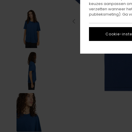
keuzes aanpassen om c
verzetten wanneer he
publieksmeting). Ga v
Cookie-inste