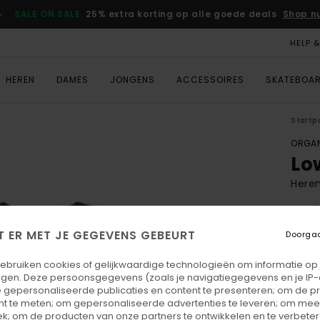
SALE ON SALE
25% extra korting op alle goede deals
Shop n
HELP 
HEREN
DAMES
JONGENS
ACCESSOIRES
SKATEBOA
Startp
ORGAN
Lo
Here
4.6
ECO-
T ER MET JE GEGEVENS GEBEURT
Doorga
€ 35,
€ 1
gebruiken cookies of gelijkwaardige technologieën om informatie op
egen. Deze persoonsgegevens (zoals je navigatiegegevens en je IP
SALE
 gepersonaliseerde publicaties en content te presenteren; om de pr
nt te meten; om gepersonaliseerde advertenties te leveren; om meer
SALE 
k; om de producten van onze partners te ontwikkelen en te verbetere