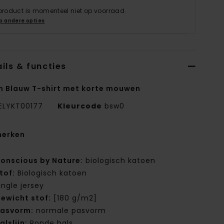
 product is momenteel niet op voorraad.
p andere opties
ils & functies
n Blauw T-shirt met korte mouwen
ELYKT00177
Kleurcode
bsw0
erken
onscious by Nature:
biologisch katoen
tof:
Biologisch katoen
ingle jersey
ewicht stof:
[180 g/m2]
asvorm:
normale pasvorm
alslijn:
Ronde hals