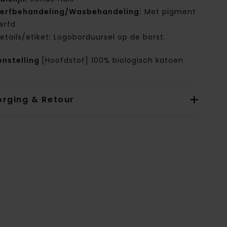
erfbehandeling/Wasbehandeling:
Met pigment
erfd
etails/etiket: Logoborduursel op de borst.
nstelling
[Hoofdstof] 100% biologisch katoen
orging & Retour