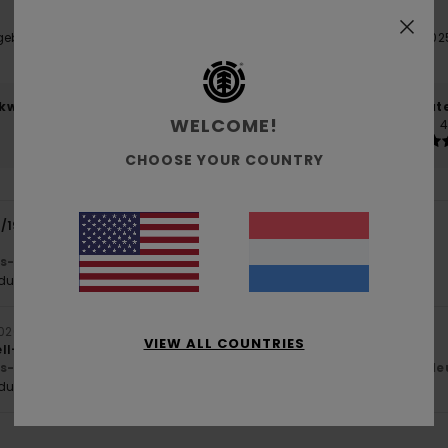
gebaseerd op
43 geverifieerde beoordelingen
sinds september 202
81% van onze klanten bevelen dit product aan
-kwaliteitverhouding
Maat
Mate
WELCOME!
4.4
4
Te klein
Te groot
CHOOSE YOUR COUNTRY
1/1954
10. juli 2026
js-kwaliteitverhouding
: 5
Maat
: Te groot
Kleur
: 5
/5
/5
oduct aan
2026
VIEW ALL COUNTRIES
ll-cut
js-kwaliteitverhouding
: 5
Maat
: Perfecte maat
Materiaal
: 5
Kle
/5
/5
oduct aan
6