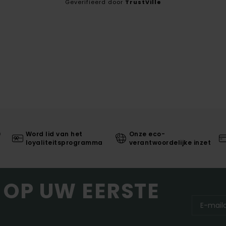
Geverifieerd door
TrustVille
0
Word lid van het
Onze eco-
loyaliteitsprogramma
verantwoordelijke inzet
 OP UW EERSTE