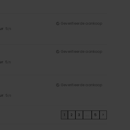
Geverifieerde aankoop
ur
: 5
/5
Geverifieerde aankoop
ur
: 5
/5
Geverifieerde aankoop
ur
: 5
/5
1
2
3
...
5
>