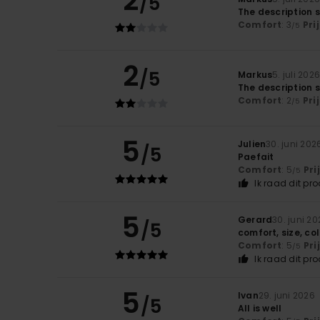
2
/5
The description sa
Comfort
: 3
Pri
/5
2
/5
Markus
5. juli 202
The description sa
Comfort
: 2
Pri
/5
5
Julien
30. juni 202
/5
Paefait
Comfort
: 5
Pri
/5
Ik raad dit pr
5
Gerard
30. juni 2
/5
comfort, size, col
Comfort
: 5
Pri
/5
Ik raad dit pr
5
Ivan
29. juni 2026
/5
All is well