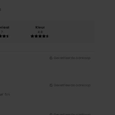
5
riaal
Kleur
.7
4.8
Geverifieerde aankoop
Geverifieerde aankoop
ur
: 5
/5
Geverifieerde aankoop