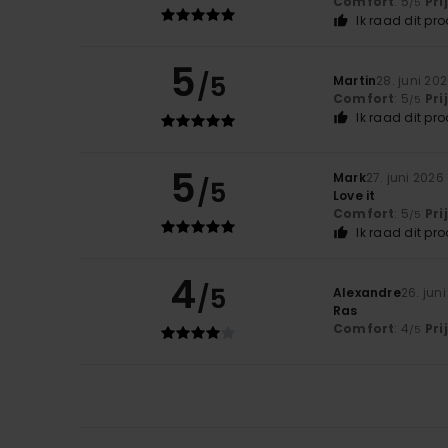
Comfort
: 5
Pri
/5
Ik raad dit pr
5
/5
Martin
28. juni 20
Comfort
: 5
Pri
/5
Ik raad dit pr
5
Mark
27. juni 2026
/5
Love it
Comfort
: 5
Pri
/5
Ik raad dit pr
4
/5
Alexandre
26. jun
Ras
Comfort
: 4
Pri
/5