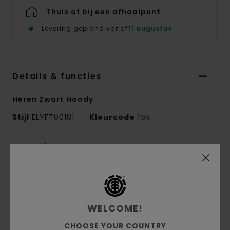
Thuis of bij een afhaalpunt
Levering gepland vanaf
11 augustus
Details & functies
Heren Zwart Hoody
Stijl
ELYFT00181
Kleurcode
fbk
Kenmerken
Collectie:
Mainline-collectie
Stof:
French terry polar fleece van katoen en
polyester [370 g/m2]
WELCOME!
Waterdichtheid:
Stof met duurzame
waterafstotende behandeling (DWR) die je
CHOOSE YOUR COUNTRY