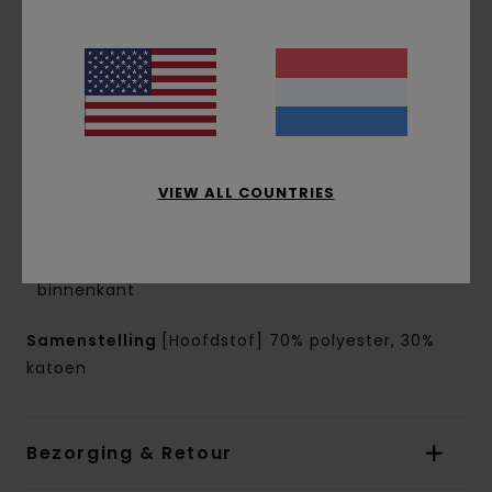
droog houdt en beschermt tegen de elementen
Verfbehandeling/Wasbehandeling:
Met
pigment geverfd
Fit:
Relaxed fit
Halslijn:
Vaste capuchon
Mouwen:
Lange mouwen
Zakken:
Kangoeroezakken
VIEW ALL COUNTRIES
Sluiting:
Om over het hoofd aan te trekken
Branding:
Print op de voorkant
Andere kenmerken:
Polar fleece aan de
binnenkant
Samenstelling
[Hoofdstof] 70% polyester, 30%
katoen
Bezorging & Retour