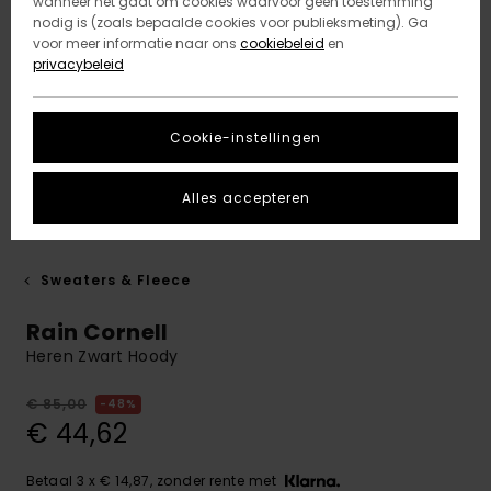
wanneer het gaat om cookies waarvoor geen toestemming
nodig is (zoals bepaalde cookies voor publieksmeting). Ga
voor meer informatie naar ons
cookiebeleid
en
privacybeleid
Cookie-instellingen
Alles accepteren
Sweaters & Fleece
Rain Cornell
Heren Zwart Hoody
€ 85,00
48%
€ 44,62
Betaal 3 x € 14,87, zonder rente met