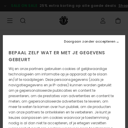
Ga
SALE ON SALE
25% extra korting op alle goede deals
Shop
naar
Productinformatie
Doorgaan zonder accepteren
BEPAAL ZELF WAT ER MET JE GEGEVENS
GEBEURT
Wij en onze partners gebruiken cookies of gelijkwaardige
technologieën om informatie op je apparaat op te slaan
en/of te raadplegen. Deze persoonsgegevens (zoals je
navigatiegegevens en je IP-adres) kunnen worden gebruikt
om je gepersonaliseerde publicaties en content te
presenteren; om de prestaties van advertenties en content te
meten; om gepersonaliseerde advertenties te leveren; om
meer te weten te komen over hun publiek; om de producten
van onze partners te ontwikkelen en te verbeteren. Je kunt je
keuzes aanpassen om cookies waarvoor je toestemming
nodig is al dan niet te accepteren, of je ertegen verzetten