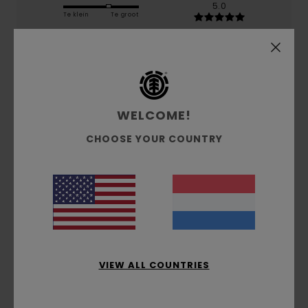
5.0
Te klein
Te groot
Kleur
5.0
WELCOME!
5
CHOOSE YOUR COUNTRY
/5
Montse
19. februari 2026
Geverifieerde aankoop
Very comfortable and warm
Comfort
: 5
Maat
: Te groot
Kleur
: 5
/5
/5
Ik raad dit product aan
VIEW ALL COUNTRIES
5
/5