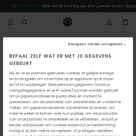
Ga
SALE ON SALE
25% extra korting op alle goede deals
Shop
naar
Productinformatie
Doorgaan zonder accepteren
BEPAAL ZELF WAT ER MET JE GEGEVENS
GEBEURT
Wij en onze partners gebruiken cookies of gelijkwaardige
technologieën om informatie op je apparaat op te slaan
en/of te raadplegen. Deze persoonsgegevens (zoals je
navigatiegegevens en je IP-adres) kunnen worden gebruikt
om je gepersonaliseerde publicaties en content te
presenteren; om de prestaties van advertenties en content te
meten; om gepersonaliseerde advertenties te leveren; om
meer te weten te komen over hun publiek; om de producten
van onze partners te ontwikkelen en te verbeteren. Je kunt je
keuzes aanpassen om cookies waarvoor je toestemming
nodig is al dan niet te accepteren, of je ertegen verzetten