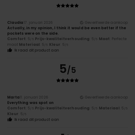
Claudia
17. januari 2026
Geverifieerde aankoop
Actually, in my opinion, I think it would be even better if the
pockets were on the side.
Comfort
: 5
Prijs-kwaliteitverhouding
: 5
Maat
: Perfecte
/5
/5
maat
Materiaal
: 5
Kleur
: 5
/5
/5
Ik raad dit product aan
5
/5
Marta
11. januari 2026
Geverifieerde aankoop
Everything was spot on
Comfort
: 5
Prijs-kwaliteitverhouding
: 5
Materiaal
: 5
/5
/5
/5
Kleur
: 5
/5
Ik raad dit product aan