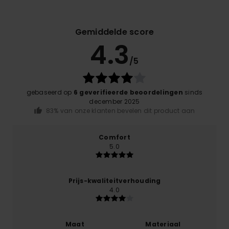
Gemiddelde score
4.3
/5
gebaseerd op
6 geverifieerde beoordelingen
sinds
december 2025
83% van onze klanten bevelen dit product aan
Comfort
5.0
Prijs-kwaliteitverhouding
4.0
Maat
Materiaal