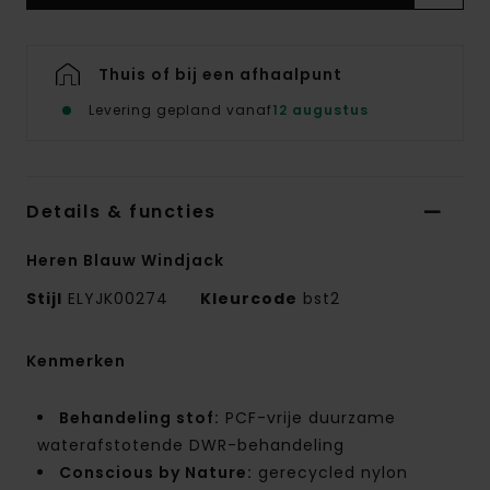
Thuis of bij een afhaalpunt
Levering gepland vanaf
12 augustus
Details & functies
Heren Blauw Windjack
Stijl
ELYJK00274
Kleurcode
bst2
Kenmerken
Behandeling stof:
PCF-vrije duurzame
waterafstotende DWR-behandeling
Conscious by Nature:
gerecycled nylon