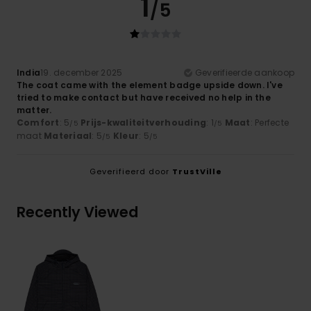
1
/5
India
19. december 2025
Geverifieerde aankoop
The coat came with the element badge upside down. I've
tried to make contact but have received no help in the
matter.
Comfort
: 5
Prijs-kwaliteitverhouding
: 1
Maat
: Perfecte
/5
/5
maat
Materiaal
: 5
Kleur
: 5
/5
/5
Geverifieerd door
TrustVille
Recently Viewed