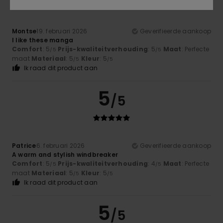
Montse
19. februari 2026
Geverifieerde aankoop
I like these manga
Comfort
: 5
Prijs-kwaliteitverhouding
: 5
Maat
: Perfecte
/5
/5
maat
Materiaal
: 5
Kleur
: 5
/5
/5
Ik raad dit product aan
5
/5
Patrice
6. februari 2026
Geverifieerde aankoop
A warm and stylish windbreaker
Comfort
: 5
Prijs-kwaliteitverhouding
: 4
Maat
: Perfecte
/5
/5
maat
Materiaal
: 5
Kleur
: 5
/5
/5
Ik raad dit product aan
5
/5