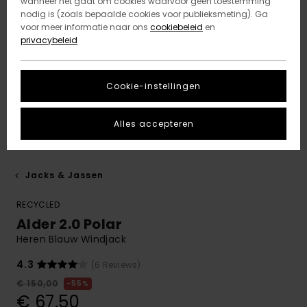
wanneer het gaat om cookies waarvoor geen toestemming
nodig is (zoals bepaalde cookies voor publieksmeting). Ga
voor meer informatie naar ons
cookiebeleid
en
privacybeleid
Cookie-instellingen
Alles accepteren
Jacks & Jassen
RECYCLED
Alder 2.0 Polar
Heren Blauw Windjack
4.3
(6 Reviews)
€ 150,00
55%
€ 67,50