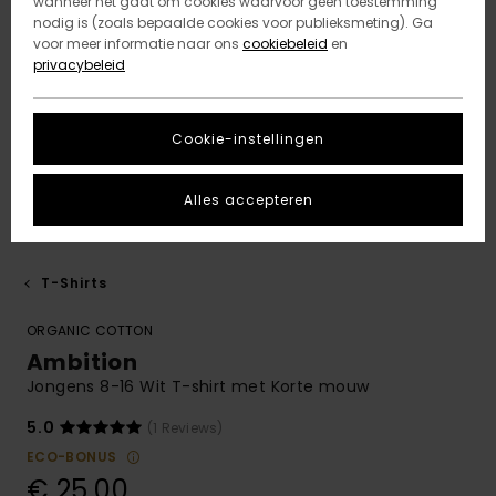
wanneer het gaat om cookies waarvoor geen toestemming
nodig is (zoals bepaalde cookies voor publieksmeting). Ga
voor meer informatie naar ons
cookiebeleid
en
privacybeleid
Cookie-instellingen
Alles accepteren
T-Shirts
ORGANIC COTTON
Ambition
Jongens 8-16 Wit T-shirt met Korte mouw
5.0
(1 Reviews)
ECO-BONUS
€ 25,00