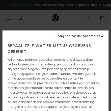
Ga
SALE ON SALE
25% extra korting op alle goede deals
Shop 
naar
Productinformatie
UITVERKOCHT
Doorgaan zonder accepteren
BEPAAL ZELF WAT ER MET JE GEGEVENS
GEBEURT
Wij en onze partners gebruiken cookies of gelijkwaardige
technologieën om informatie op je apparaat op te slaan
en/of te raadplegen. Deze persoonsgegevens (zoals je
navigatiegegevens en je IP-adres) kunnen worden gebruikt
om je gepersonaliseerde publicaties en content te
presenteren; om de prestaties van advertenties en content te
meten; om gepersonaliseerde advertenties te leveren; om
meer te weten te komen over hun publiek; om de producten
van onze partners te ontwikkelen en te verbeteren. Je kunt je
keuzes aanpassen om cookies waarvoor je toestemming
nodig is al dan niet te accepteren, of je ertegen verzetten