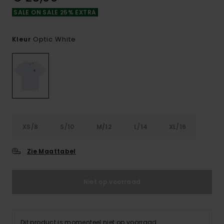
SALE ON SALE 25% EXTRA
Optic White
Kleur
XS/8
S/10
M/12
L/14
XL/16
Zie Maattabel
Niet op voorraad
Dit product is momenteel niet op voorraad.