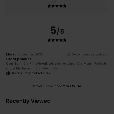
5.0
5
/5
Mark
5. november 2025
Geverifieerde aankoop
Great product
Comfort
: 5
Prijs-kwaliteitverhouding
: 5
Maat
: Perfecte
/5
/5
maat
Materiaal
: 5
Kleur
: 5
/5
/5
Ik raad dit product aan
Geverifieerd door
TrustVille
Recently Viewed