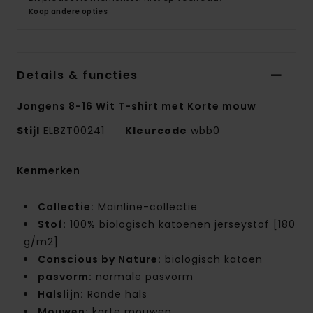
Koop andere opties
Details & functies
Jongens 8-16 Wit T-shirt met Korte mouw
Stijl
ELBZT00241
Kleurcode
wbb0
Kenmerken
Collectie:
Mainline-collectie
Stof:
100% biologisch katoenen jerseystof [180
g/m2]
Conscious by Nature:
biologisch katoen
pasvorm:
normale pasvorm
Halslijn:
Ronde hals
Mouwen:
korte mouwen