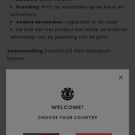
Branding:
Print op waterbasis op de borst en
achterkant
Andere kenmerken:
Logoetiket in de naad
De look van het product kan ietsje veranderen
afhankelijk van de plaatsing van de print
Samenstelling
[Hoofdstof] 100% biologisch
katoen
Bezorging & Retour
Reviews van klanten
WELCOME!
CHOOSE YOUR COUNTRY
Gemiddelde score