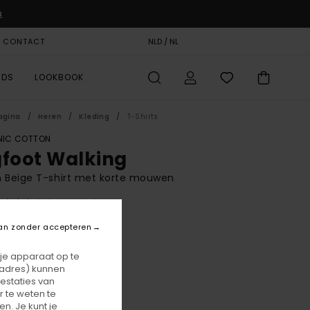
u
& CONTACT
CADEAUKAART
NLD / NL
STORELOCATOR
RDS
LOOKBOOK
agina
Heren
Kleding
T-Shirts
IC COTTON
gfoot Walking
 Beige T-shirt met korte mouwen
(2 Reviews)
BONUS
an zonder accepteren
0,00
 je apparaat op te
ON SALE 25% EXTRA
-adres) kunnen
estaties van
 te weten te
Aluminum
r
n. Je kunt je