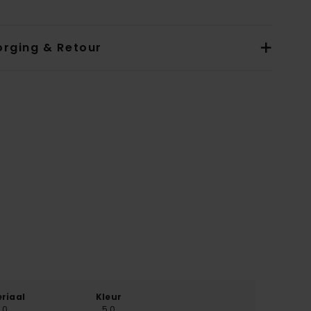
orging & Retour
riaal
Kleur
.0
5.0