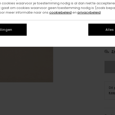
ookies waarvoor je toestemming nodig is al dan niet te accepteren
t gaat om cookies waarvoor geen toestemming nodig is (zoals bepa
oor meer informatie naar ons
cookiebeleid
en
privacybeleid
llingen
Alles
X
Z
Dit
Koo