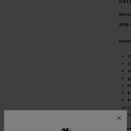
Deta
Here
Stijl
Kenm
C
S
G
p
H
P
P
ach
E
Same