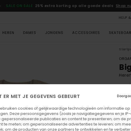
SALE ON SALE
25% extra korting op alle goede deals
Shop n
HELP 
HEREN
DAMES
JONGENS
ACCESSOIRES
SKATEBOA
Startp
ORGAN
Bi
Heren
4.5
ECO-
T ER MET JE GEGEVENS GEBEURT
Doorga
€ 4
gebruiken cookies of gelijkwaardige technologieën om informatie op
SALE 
egen. Deze persoonsgegevens (zoals je navigatiegegevens en je IP
 gepersonaliseerde publicaties en content te presenteren; om de pr
nt te meten; om gepersonaliseerde advertenties te leveren; om meer
Kleu
k; om de producten van onze partners te ontwikkelen en te verbetere