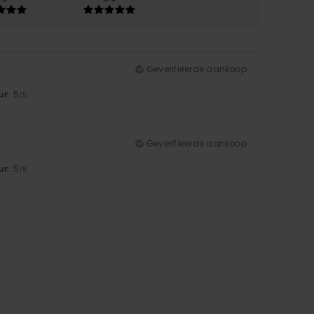
Geverifieerde aankoop
ur
: 5
/5
Geverifieerde aankoop
ur
: 5
/5