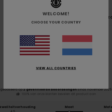
WELCOME!
Bez
CHOOSE YOUR COUNTRY
Gemiddelde score
4.5
VIEW ALL COUNTRIES
/5
gebaseerd op
2 geverifieerde beoordelingen
sinds november 2025
100% van onze klanten bevelen dit product aan
-kwaliteitverhouding
Maat
Mate
4.5
5