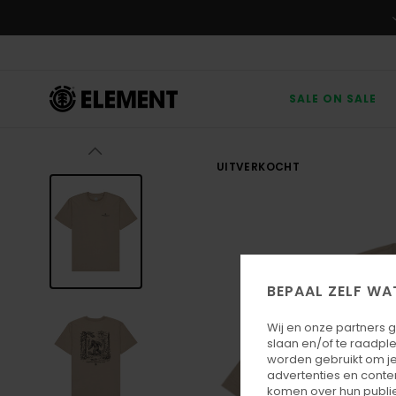
Ga
naar
Productinformatie
SALE ON SALE
UITVERKOCHT
BEPAAL ZELF WA
Wij en onze partners 
slaan en/of te raadpl
worden gebruikt om je
advertenties en conte
komen over hun publie