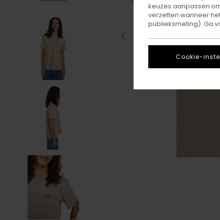
keuzes aanpassen om c
verzetten wanneer he
publieksmeting). Ga v
Cookie-inste