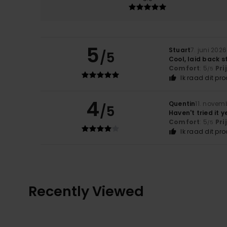
5
Stuart
7. juni 2026
/5
Cool, laid back st
Comfort
: 5
Pri
/5
Ik raad dit pr
4
Quentin
11. novem
/5
Haven't tried it y
Comfort
: 5
Pri
/5
Ik raad dit pr
Recently Viewed