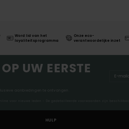
0
Word lid van het
Onze eco-
loyaliteitsprogramma
verantwoordelijke inzet
 OP UW EERSTE
clusieve aanbiedingen te ontvangen.
nline voor nieuwe leden - De gedetailleerde voorwaarden zijn beschikba
HULP