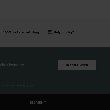
100% veilige betaling
Hulp nodig?
INSCHRIJVEN
ar in de welkomst e-mail
ELEMENT