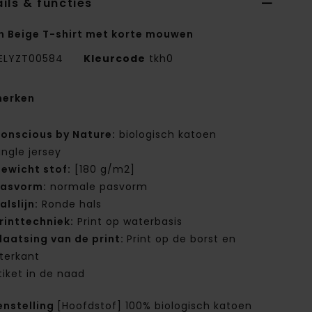
ils & functies
n Beige T-shirt met korte mouwen
ELYZT00584
Kleurcode
tkh0
erken
onscious by Nature:
biologisch katoen
ingle jersey
ewicht stof:
[180 g/m2]
asvorm:
normale pasvorm
alslijn:
Ronde hals
rinttechniek:
Print op waterbasis
laatsing van de print:
Print op de borst en
terkant
tiket in de naad
nstelling
[Hoofdstof] 100% biologisch katoen