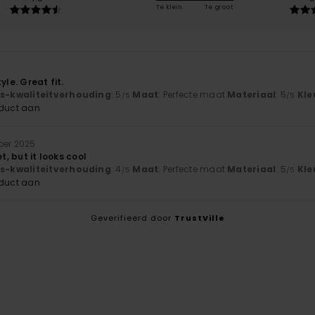
Te klein
Te groot
yle. Great fit.
js-kwaliteitverhouding
: 5
Maat
: Perfecte maat
Materiaal
: 5
Kle
/5
/5
oduct aan
ber 2025
et, but it looks cool
js-kwaliteitverhouding
: 4
Maat
: Perfecte maat
Materiaal
: 5
Kle
/5
/5
oduct aan
Geverifieerd door
TrustVille