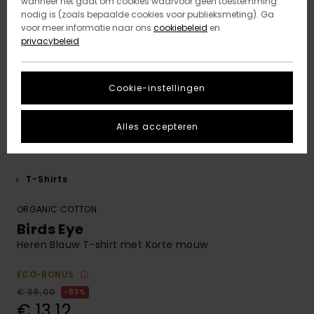
wanneer het gaat om cookies waarvoor geen toestemming
nodig is (zoals bepaalde cookies voor publieksmeting). Ga
voor meer informatie naar ons
cookiebeleid
en
privacybeleid
Cookie-instellingen
Alles accepteren
T-Shirts
ORGANIC COTTON
Birds Eye
Heren Blauw T-shirt met Korte mouw
ECO-BONUS
€ 35,00
63%
€ 13,12