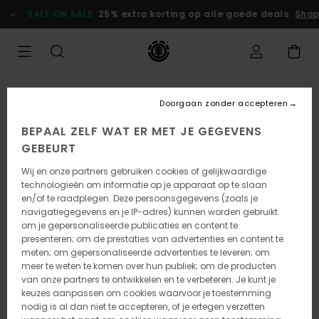
Ga
SALE ON SALE
25% extra korting op alle goede deals
Shop
naar
Productinformatie
Doorgaan zonder accepteren
BEPAAL ZELF WAT ER MET JE GEGEVENS
GEBEURT
Wij en onze partners gebruiken cookies of gelijkwaardige
technologieën om informatie op je apparaat op te slaan
en/of te raadplegen. Deze persoonsgegevens (zoals je
navigatiegegevens en je IP-adres) kunnen worden gebruikt
om je gepersonaliseerde publicaties en content te
presenteren; om de prestaties van advertenties en content te
meten; om gepersonaliseerde advertenties te leveren; om
meer te weten te komen over hun publiek; om de producten
van onze partners te ontwikkelen en te verbeteren. Je kunt je
keuzes aanpassen om cookies waarvoor je toestemming
nodig is al dan niet te accepteren, of je ertegen verzetten