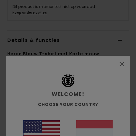
Dit product is momenteel niet op voorraad.
Koop andere opties
Details & functies
Heren Blauw T-shirt met Korte mouw
Stijl
ELYZT00439
Kleurcode
ecn
Kenmerken
WELCOME!
Collectie:
Element x Timber-collectie
CHOOSE YOUR COUNTRY
Stof:
100% biologisch katoenen jerseystof [180
g/m2]
pasvorm:
normale pasvorm
Halslijn:
Ronde hals
Mouwen:
korte mouwen