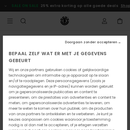
Ga
SALE ON SALE
25% extra korting op alle goede deals
Shop
naar
Productinformatie
UITVERKOCHT
Doorgaan zonder accepteren
BEPAAL ZELF WAT ER MET JE GEGEVENS
GEBEURT
Wij en onze partners gebruiken cookies of gelijkwaardige
technologieën om informatie op je apparaat op te slaan
en/of te raadplegen. Deze persoonsgegevens (zoals je
navigatiegegevens en je IP-adres) kunnen worden gebruikt
om je gepersonaliseerde publicaties en content te
presenteren; om de prestaties van advertenties en content te
meten; om gepersonaliseerde advertenties te leveren; om
meer te weten te komen over hun publiek; om de producten
van onze partners te ontwikkelen en te verbeteren. Je kunt je
keuzes aanpassen om cookies waarvoor je toestemming
nodig is al dan niet te accepteren, of je ertegen verzetten