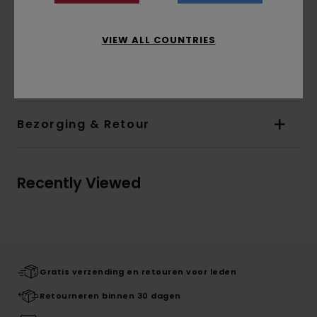
Branding:
Geweven logoetiket onderaan op
de voorkant
VIEW ALL COUNTRIES
Samenstelling
[Hoofdstof] 50% acryl, 50%
gerecycled katoen
Bezorging & Retour
Recently Viewed
Gratis verzending en retouren voor leden
Retourneren binnen 30 dagen