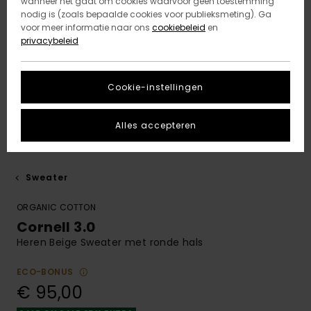
wanneer het gaat om cookies waarvoor geen toestemming
nodig is (zoals bepaalde cookies voor publieksmeting). Ga
voor meer informatie naar ons
cookiebeleid
en
privacybeleid
Cookie-instellingen
Alles accepteren
Sweater
ORGANIC COTTON
Cornell 3.0
Heren Beige Sweater met ronde hals
ECO-BONUS
€ 95,00