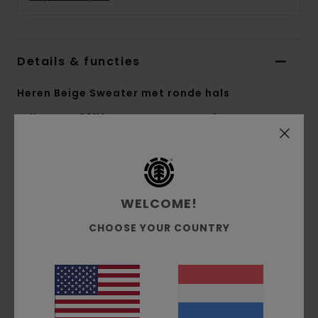
Details & functies
Heren Beige Sweater met ronde hals
Stijl
ELYSW00116
Kleurcode
tnt0
Kenmerken
Collectie:
Mainline-collectie
WELCOME!
Stof:
Purl gebreide stof van 50% acryl en 50%
CHOOSE YOUR COUNTRY
gerecycled katoen [7 g/m2]
Fit:
Relaxed fit
Halslijn:
Ronde hals
Mouwen:
Lange mouwen
Sluiting:
Om over het hoofd aan te trekken