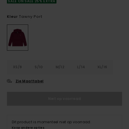
SALE ON SALE 25% EXTRA
Tawny Port
Kleur
XS/8
S/10
M/12
L/14
XL/16
Zie Maattabel
Niet op voorraad
Dit product is momenteel niet op voorraad.
Koop andere opties