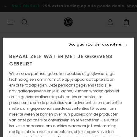
Ga
SALE ON SALE
25% extra korting op alle goede deals
Shop
naar
Productinformatie
UITVERKOCHT
Doorgaan zonder accepteren
BEPAAL ZELF WAT ER MET JE GEGEVENS
GEBEURT
Wij en onze partners gebruiken cookies of gelijkwaardige
technologieën om informatie op je apparaat op te slaan
en/of te raadplegen. Deze persoonsgegevens (zoals je
navigatiegegevens en je IP-adres) kunnen worden gebruikt
om je gepersonaliseerde publicaties en content te
presenteren; om de prestaties van advertenties en content te
meten; om gepersonaliseerde advertenties te leveren; om
meer te weten te komen over hun publiek; om de producten
van onze partners te ontwikkelen en te verbeteren. Je kunt je
keuzes aanpassen om cookies waarvoor je toestemming
nodig is al dan niet te accepteren, of je ertegen verzetten