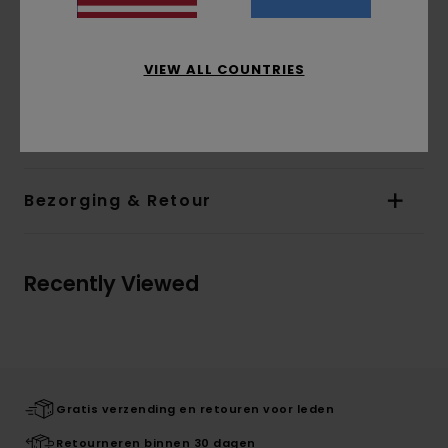
Zakken:
Kangoeroezakken
Sluiting:
Volledige ritssluiting
Branding:
Borduursel op de borst
VIEW ALL COUNTRIES
Samenstelling
[Hoofdstof] 40% polyester, 30%
katoen, 30% gerecycled katoen
Bezorging & Retour
Recently Viewed
Gratis verzending en retouren voor leden
Retourneren binnen 30 dagen