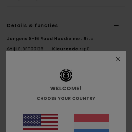
Details & functies
Jongens 8-16 Rood Hoodie met Rits
Stijl
ELBFT00126
Kleurcode
rsp0
Kenmerken
Collectie:
Mainline-collectie
WELCOME!
Stof:
Geborstelde french terry stof van 40%
polyester, 30% gerecycled katoen en 30% katoen
CHOOSE YOUR COUNTRY
[280 g/m2]
pasvorm:
normale pasvorm
Halslijn:
Vaste capuchon
Mouwen:
Lange mouwen