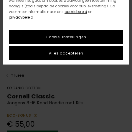
wanneer het gaat om cookies waarvoor geen toestemming
nodig is (zoals bepaalde cookies voor publieksmeting). Ga
voor meer informatie naar ons
cookiebeleid
en
privacybeleid
Cookie-instellingen
Alles accepteren
Truien
ORGANIC COTTON
Cornell Classic
Jongens 8-16 Rood Hoodie met Rits
ECO-BONUS
€ 55,00