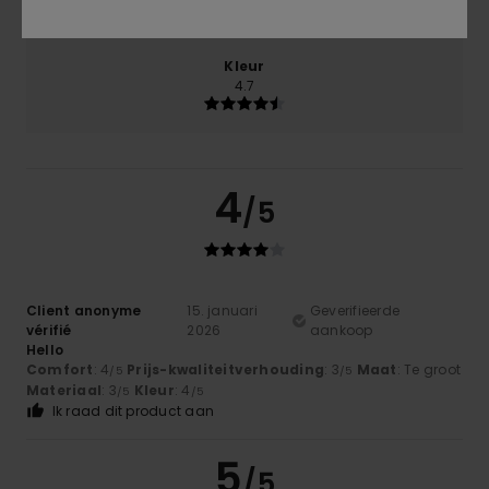
Te klein
Te groot
Kleur
4.7
4
/5
Client anonyme
15. januari
Geverifieerde
vérifié
2026
aankoop
Hello
Comfort
: 4
Prijs-kwaliteitverhouding
: 3
Maat
: Te groot
/5
/5
Materiaal
: 3
Kleur
: 4
/5
/5
Ik raad dit product aan
5
/5