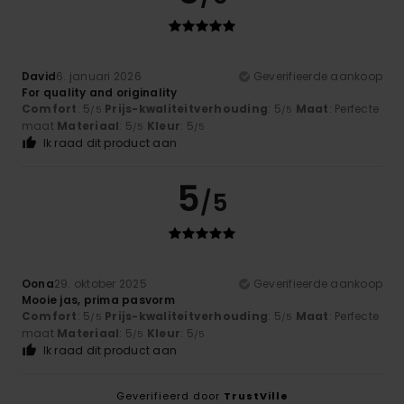
David
6. januari 2026
Geverifieerde aankoop
For quality and originality
Comfort
: 5
Prijs-kwaliteitverhouding
: 5
Maat
: Perfecte
/5
/5
maat
Materiaal
: 5
Kleur
: 5
/5
/5
Ik raad dit product aan
5
/5
Oona
29. oktober 2025
Geverifieerde aankoop
Mooie jas, prima pasvorm
Comfort
: 5
Prijs-kwaliteitverhouding
: 5
Maat
: Perfecte
/5
/5
maat
Materiaal
: 5
Kleur
: 5
/5
/5
Ik raad dit product aan
Geverifieerd door
TrustVille