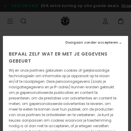
Ga
SALE ON SALE
25% extra korting op alle goede deals
Shop 
naar
Productinformatie
Doorgaan zonder accepteren
BEPAAL ZELF WAT ER MET JE GEGEVENS
GEBEURT
Wij en onze partners gebruiken cookies of gelijkwaardige
technologieën om informatie op je apparaat op te slaan
en/of te raadplegen. Deze persoonsgegevens (zoals je
navigatiegegevens en je IP-adres) kunnen worden gebruikt
om je gepersonaliseerde publicaties en content te
presenteren; om de prestaties van advertenties en content te
meten; om gepersonaliseerde advertenties te leveren; om
meer te weten te komen over hun publiek; om de producten
van onze partners te ontwikkelen en te verbeteren. Je kunt je
keuzes aanpassen om cookies waarvoor je toestemming
nodig is al dan niet te accepteren, of je ertegen verzetten