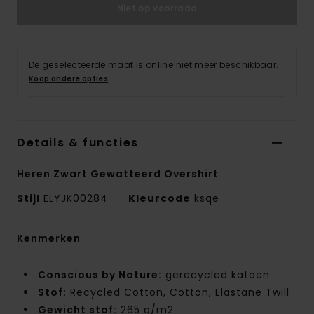
Niet op voorraad
De geselecteerde maat is online niet meer beschikbaar.
Koop andere opties
Details & functies
Heren Zwart Gewatteerd Overshirt
Stijl
ELYJK00284
Kleurcode
ksqe
Kenmerken
Conscious by Nature:
gerecycled katoen
Stof:
Recycled Cotton, Cotton, Elastane Twill
Gewicht stof:
265 g/m2