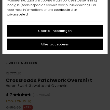
wanneer het gaat om cookies waarvoor geen toestemming
nodig is (zoals bepaalde cookies voor publieksmeting). Ga
voor meer informatie naar ons
cookiebeleid
en
privacybeleid
Cookie-instellingen
Alles accepteren
Jacks & Jassen
RECYCLED
Crossroads Patchwork Overshirt
Heren Zwart Gewatteerd Overshirt
4.7
(3 Reviews)
ECO-BONUS
€ 150,00
63%