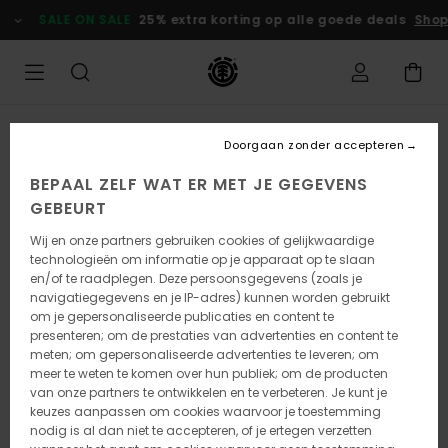
Ga
SALE ON SALE
25% extra korting op alle goede deals
Shop
naar
Productinformatie
UITVERKOCHT
Doorgaan zonder accepteren
BEPAAL ZELF WAT ER MET JE GEGEVENS
GEBEURT
Wij en onze partners gebruiken cookies of gelijkwaardige
technologieën om informatie op je apparaat op te slaan
en/of te raadplegen. Deze persoonsgegevens (zoals je
navigatiegegevens en je IP-adres) kunnen worden gebruikt
om je gepersonaliseerde publicaties en content te
presenteren; om de prestaties van advertenties en content te
meten; om gepersonaliseerde advertenties te leveren; om
meer te weten te komen over hun publiek; om de producten
van onze partners te ontwikkelen en te verbeteren. Je kunt je
keuzes aanpassen om cookies waarvoor je toestemming
nodig is al dan niet te accepteren, of je ertegen verzetten