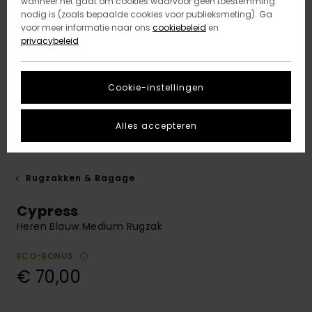
wanneer het gaat om cookies waarvoor geen toestemming
nodig is (zoals bepaalde cookies voor publieksmeting). Ga
voor meer informatie naar ons
cookiebeleid
en
privacybeleid
Cookie-instellingen
Alles accepteren
Rugzakken & Bagage
Cypress
Heren Blauw Medium Rugzak
ECO-BONUS
€ 70,00