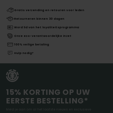
Gratis verzending en retouren voor leden
Retourneren binnen 30 dagen
Word lid van het loyaliteitsprogramma
Onze eco-verantwoordelijke inzet
100% veilige betaling
Hulp nodig?
15% KORTING OP UW
EERSTE BESTELLING*
Meld je aan om al het laatste nieuws en exclusieve