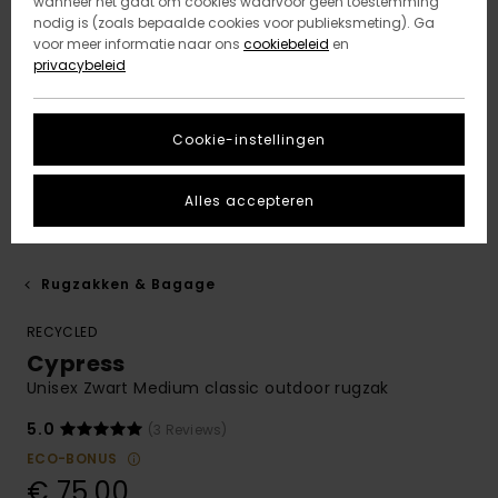
wanneer het gaat om cookies waarvoor geen toestemming
nodig is (zoals bepaalde cookies voor publieksmeting). Ga
voor meer informatie naar ons
cookiebeleid
en
privacybeleid
Cookie-instellingen
Alles accepteren
Rugzakken & Bagage
RECYCLED
Cypress
Unisex Zwart Medium classic outdoor rugzak
5.0
(3 Reviews)
ECO-BONUS
€ 75,00