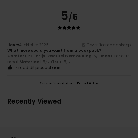
5
/5
Henry
4. oktober 2025
Geverifieerde aankoop
What more could you want from a backpack?!
Comfort
: 5
Prijs-kwaliteitverhouding
: 5
Maat
: Perfecte
/5
/5
maat
Materiaal
: 5
Kleur
: 5
/5
/5
Ik raad dit product aan
Geverifieerd door
TrustVille
Recently Viewed