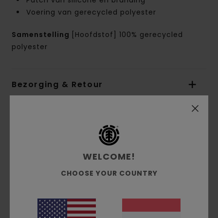
Patch van silicone en branding
Voering van gerecycled polyester
Samenstelling
[Hoofdstof] 100% gerecycled
polyester
Bezorging & Retour
Reviews van klanten
WELCOME!
Gemiddelde score
5.0
CHOOSE YOUR COUNTRY
/5
gebaseerd op
3 geverifieerde beoordelingen
sinds