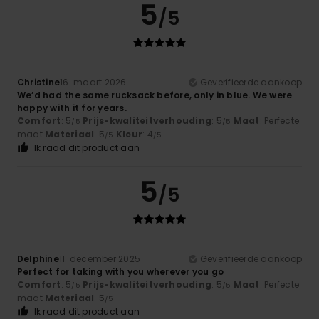
5
/5
Christine
16. maart 2026
Geverifieerde aankoop
We’d had the same rucksack before, only in blue. We were
happy with it for years.
Comfort
: 5
Prijs-kwaliteitverhouding
: 5
Maat
: Perfecte
/5
/5
maat
Materiaal
: 5
Kleur
: 4
/5
/5
Ik raad dit product aan
5
/5
Delphine
11. december 2025
Geverifieerde aankoop
Perfect for taking with you wherever you go
Comfort
: 5
Prijs-kwaliteitverhouding
: 5
Maat
: Perfecte
/5
/5
maat
Materiaal
: 5
/5
Ik raad dit product aan