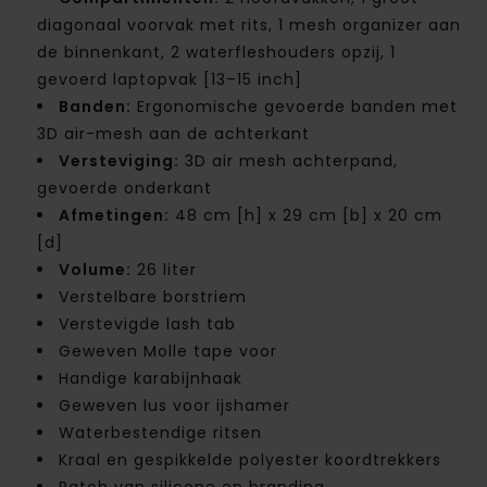
diagonaal voorvak met rits, 1 mesh organizer aan
de binnenkant, 2 waterfleshouders opzij, 1
gevoerd laptopvak [13–15 inch]
Banden:
Ergonomische gevoerde banden met
3D air-mesh aan de achterkant
Versteviging:
3D air mesh achterpand,
gevoerde onderkant
Afmetingen:
48 cm [h] x 29 cm [b] x 20 cm
[d]
Volume:
26 liter
Verstelbare borstriem
Verstevigde lash tab
Geweven Molle tape voor
Handige karabijnhaak
Geweven lus voor ijshamer
Waterbestendige ritsen
Kraal en gespikkelde polyester koordtrekkers