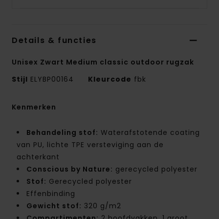
Details & functies
Unisex Zwart Medium classic outdoor rugzak
Stijl
ELYBP00164
Kleurcode
fbk
Kenmerken
Behandeling stof:
Waterafstotende coating
van PU, lichte TPE versteviging aan de
achterkant
Conscious by Nature:
gerecycled polyester
Stof:
Gerecycled polyester
Effenbinding
Gewicht stof:
320 g/m2
Compartimenten:
2 hoofdvakken, 1 groot