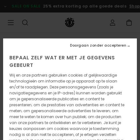
Ga
SALE ON SALE
25% extra korting op alle goede deals
Shop 
naar
Productinformatie
UITVERKOCHT
Doorgaan zonder accepteren
BEPAAL ZELF WAT ER MET JE GEGEVENS
GEBEURT
Wij en onze partners gebruiken cookies of gelijkwaardige
technologieën om informatie op je apparaat op te slaan
en/of te raadplegen. Deze persoonsgegevens (zoals je
navigatiegegevens en je IP-adres) kunnen worden gebruikt
om je gepersonaliseerde publicaties en content te
presenteren; om de prestaties van advertenties en content te
meten; om gepersonaliseerde advertenties te leveren; om
meer te weten te komen over hun publiek; om de producten
van onze partners te ontwikkelen en te verbeteren. Je kunt je
keuzes aanpassen om cookies waarvoor je toestemming
nodig is al dan niet te accepteren, of je ertegen verzetten