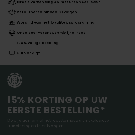
Gratis verzending en retouren voor leden
Retourneren binnen 30 dagen
Word lid van het loyaliteitsprogramma
Onze eco-verantwoordelijke inzet
100% veilige betaling
Hulp nodig?
15% KORTING OP UW
EERSTE BESTELLING*
Meld je aan om al het laatste nieuws en exclusieve
aanbiedingen te ontvangen.