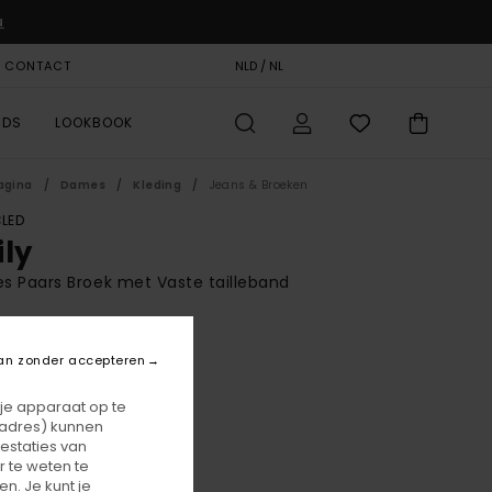
u
& CONTACT
CADEAUKAART
NLD / NL
STORELOCATOR
RDS
LOOKBOOK
agina
Dames
Kleding
Jeans & Broeken
LED
ily
 Paars Broek met Vaste tailleband
BONUS
0,00
an zonder accepteren
 je apparaat op te
-adres) kunnen
Blue Heron
r
estaties van
 te weten te
n. Je kunt je