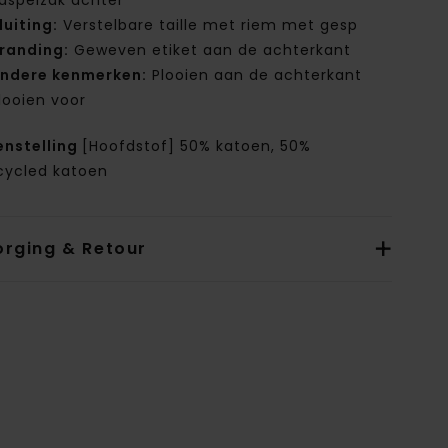
aspelzak achter
luiting:
Verstelbare taille met riem met gesp
randing:
Geweven etiket aan de achterkant
ndere kenmerken:
Plooien aan de achterkant
looien voor
nstelling
[Hoofdstof] 50% katoen, 50%
cycled katoen
orging & Retour