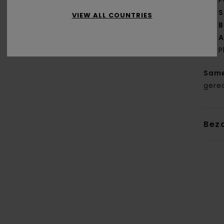
P
S
VIEW ALL COUNTRIES
B
A
P
Same
gere
Bez