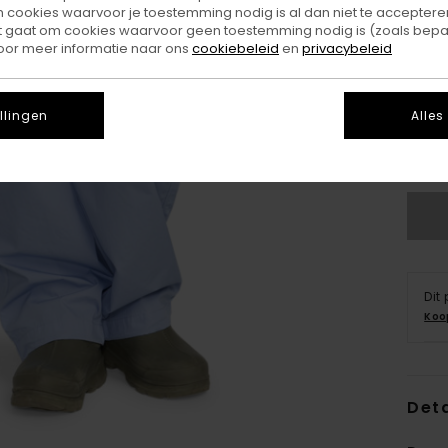
ookies waarvoor je toestemming nodig is al dan niet te accepteren
t gaat om cookies waarvoor geen toestemming nodig is (zoals bepa
oor meer informatie naar ons
cookiebeleid
en
privacybeleid
X
llingen
Alles
Z
Dit
Koo
Deta