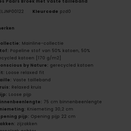
s Paars Broek met Vaste tailleband
ELJNP00122
Kleurcode
pzd0
erken
ollectie:
Mainline-collectie
tof:
Popeline stof van 50% katoen, 50%
ecycled katoen [170 g/m2]
onscious by Nature:
gerecycled katoen
it:
Loose relaxed fit
aille:
Vaste tailleband
ruis:
Relaxed kruis
ijp:
Loose pijp
innenbeenlengte:
75 cm binnenbeenlengte
niemeting:
Kniemeting 30,2 cm
pening pijp:
Opening pijp 22 cm
akken:
zijzakken