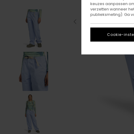
keuzes aanpassen om c
verzetten wanneer he
publieksmeting). Ga v
Cookie-inste