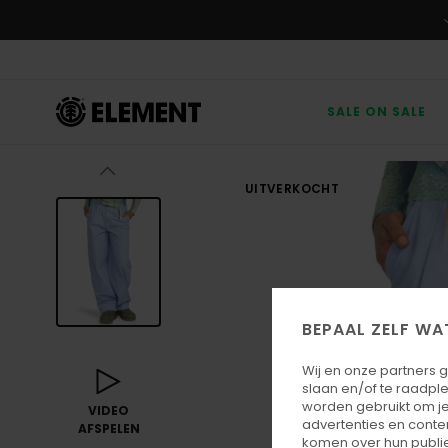
Ga
naar
Productinformatie
SALE ON SALE
UITVERKOCHT
BEPAAL ZELF WA
Wij en onze partners 
slaan en/of te raadpl
worden gebruikt om je
VIDEO
advertenties en conte
AFSPELEN
komen over hun publie