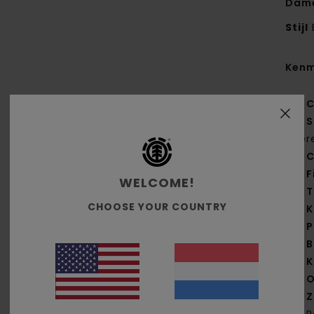
Dame
Stijl
Kenm
C
S
ger
C
F
WELCOME!
T
CHOOSE YOUR COUNTRY
K
P
B
K
O
Z