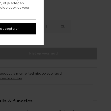
, of je ertegen
alde cookies voor
S
S
M
L
XL
 accepteren
ie Maattabel
Niet op voorraad
 product is momenteel niet op voorraad.
p andere opties
ils & functies