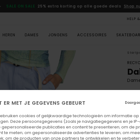
SALE ON SALE
25% extra korting op alle goede deals
Shop n
HELP 
HEREN
DAMES
JONGENS
ACCESSOIRES
SKATEBOA
Startp
RECYC
Da
Dames
ECO-
€ 8
T ER MET JE GEGEVENS GEBEURT
Doorga
gebruiken cookies of gelijkwaardige technologieën om informatie op
egen. Deze persoonsgegevens (zoals je navigatiegegevens en je IP
Kleu
 gepersonaliseerde publicaties en content te presenteren; om de pr
nt te meten; om gepersonaliseerde advertenties te leveren; om meer
k; om de producten van onze partners te ontwikkelen en te verbetere