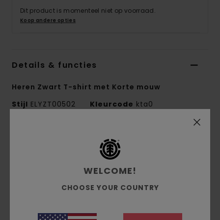
Dit product is momenteel niet op voorraad.
Koop andere opties
Details & functies
Heren Zwart T-shirt met Korte mouw
Stijl
ELYZT00502
Kleurcode
kta0
Kenmerken
Collectie:
Mainline-collectie
WELCOME!
Stof:
100% biologisch katoenen jerseystof [180
g/m2]
CHOOSE YOUR COUNTRY
Conscious by Nature:
biologisch katoen
pasvorm:
normale pasvorm
Halslijn:
Ronde hals