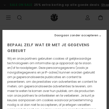
Ga
SALE ON SALE
25% extra korting op alle goede deals
Shop
naar
Productinformatie
Doorgaan zonder accepteren
BEPAAL ZELF WAT ER MET JE GEGEVENS
GEBEURT
Wij en onze partners gebruiken cookies of gelijkwaardige
technologieën om informatie op je apparaat op te slaan
en/of te raadplegen. Deze persoonsgegevens (zoals je
navigatiegegevens en je IP-adres) kunnen worden gebruikt
om je gepersonaliseerde publicaties en content te
presenteren; om de prestaties van advertenties en content te
meten; om gepersonaliseerde advertenties te leveren; om
meer te weten te komen over hun publiek; om de producten
van onze partners te ontwikkelen en te verbeteren. Je kunt je
keuzes aanpassen om cookies waarvoor je toestemming
nodig is al dan niet te accepteren, of je ertegen verzetten