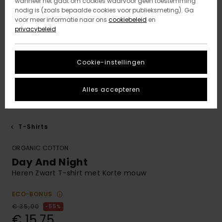
wanneer het gaat om cookies waarvoor geen toestemming
nodig is (zoals bepaalde cookies voor publieksmeting). Ga
voor meer informatie naar ons
cookiebeleid
en
privacybeleid
Cookie-instellingen
Alles accepteren
T-Shirts
ORGANIC COTTON
Day And Night
Heren Zwart T-shirt met Korte mouw
ECO-BONUS
€ 35,00
55%
€ 15,75