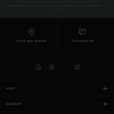
(*) Aanbieding geldig online voor nieuwe leden - De
gedetailleerde voorwaarden zijn beschikbaar in de welkomst e-
mail
Vind een winkel
Contact Us
HULP
ELEMENT