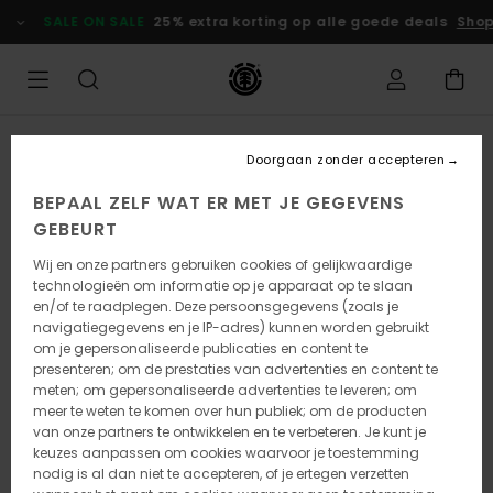
Ga
SALE ON SALE
25% extra korting op alle goede deals
Shop
naar
Productinformatie
UITVERKOCHT
Doorgaan zonder accepteren
BEPAAL ZELF WAT ER MET JE GEGEVENS
GEBEURT
Wij en onze partners gebruiken cookies of gelijkwaardige
technologieën om informatie op je apparaat op te slaan
en/of te raadplegen. Deze persoonsgegevens (zoals je
navigatiegegevens en je IP-adres) kunnen worden gebruikt
om je gepersonaliseerde publicaties en content te
presenteren; om de prestaties van advertenties en content te
meten; om gepersonaliseerde advertenties te leveren; om
meer te weten te komen over hun publiek; om de producten
van onze partners te ontwikkelen en te verbeteren. Je kunt je
keuzes aanpassen om cookies waarvoor je toestemming
nodig is al dan niet te accepteren, of je ertegen verzetten