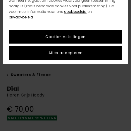
wanneer het gaat om cookies waarvoor geen toestemming
nodig is (zoals bepaalde cookies voor publieksmeting). Ga
voor meer informatie naar ons
cookiebeleid
en
privacybeleid
Cookie-instellingen
Alles accepteren
Sweaters & Fleece
Dial
Heren Grijs Hoody
€ 70,00
SALE ON SALE 25% EXTRA