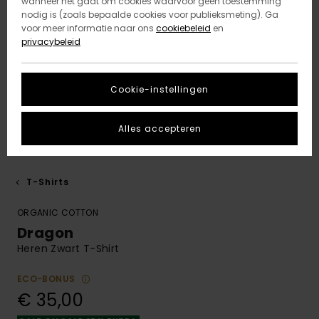
wanneer het gaat om cookies waarvoor geen toestemming
nodig is (zoals bepaalde cookies voor publieksmeting). Ga
voor meer informatie naar ons
cookiebeleid
en
privacybeleid
Cookie-instellingen
Alles accepteren
T-Shirts
ORGANIC COTTON
Dragon
Heren Zwart T-Shirt
ECO-BONUS
€ 35,00