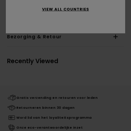
afhankelijk van de plaatsing van de print
VIEW ALL COUNTRIES
Samenstelling
100% biologisch katoen
Bezorging & Retour
Recently Viewed
Gratis verzending en retouren voor leden
Retourneren binnen 30 dagen
Word lid van het loyaliteitsprogramma
Onze eco-verantwoordelijke inzet