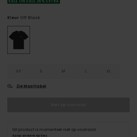
SALE ON SALE 25% EXTRA
Off Black
Kleur
XS
S
M
L
XL
Zie Maattabel
Niet op voorraad
Dit product is momenteel niet op voorraad.
Koop andere opties