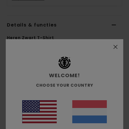
Details & functies
Heren Zwart T-Shirt
Stijl
ELYZT00407
Kleurcode
kta0
Kenmerken
WELCOME!
Stof:
Biologisch katoenen jerseystof [160
CHOOSE YOUR COUNTRY
g/m2]
pasvorm:
normale pasvorm
Halslijn:
Ronde hals
Branding:
Print op waterbasis op de borst en
op de rug
De look van het product kan ietsje veranderen