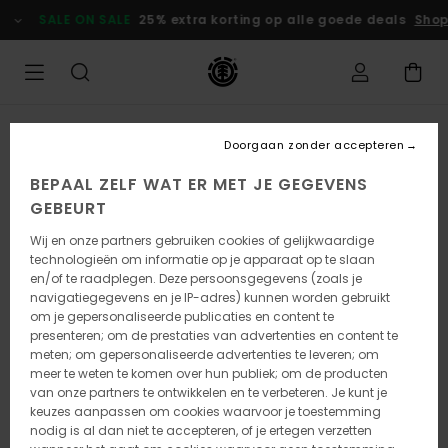
Ga
SALE ON SALE
25% extra korting op alle goede deals
Shop
naar
Productinformatie
UITVERKOCHT
Doorgaan zonder accepteren
BEPAAL ZELF WAT ER MET JE GEGEVENS
GEBEURT
Wij en onze partners gebruiken cookies of gelijkwaardige
technologieën om informatie op je apparaat op te slaan
en/of te raadplegen. Deze persoonsgegevens (zoals je
navigatiegegevens en je IP-adres) kunnen worden gebruikt
om je gepersonaliseerde publicaties en content te
presenteren; om de prestaties van advertenties en content te
meten; om gepersonaliseerde advertenties te leveren; om
meer te weten te komen over hun publiek; om de producten
van onze partners te ontwikkelen en te verbeteren. Je kunt je
keuzes aanpassen om cookies waarvoor je toestemming
nodig is al dan niet te accepteren, of je ertegen verzetten