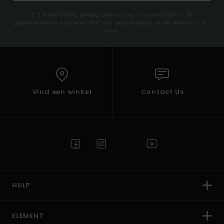
(*) Aanbieding geldig online voor nieuwe leden - De
gedetailleerde voorwaarden zijn beschikbaar in de welkomst e-
mail
Vind een winkel
Contact Us
HULP
ELEMENT