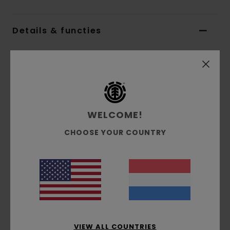
Details & functies
Heren Zwart Muts met boord
Stijl
ELYHA00209
Kleurcode
fbk
Kenmerken
WELCOME!
Collectie:
Mainline-collectie
CHOOSE YOUR COUNTRY
Stof:
Gebreide stof van acryl
Fit:
High profile fit
Branding:
Logopatch op de voorkant
Andere kenmerken:
Een maat die iedereen
past
Samenstelling
[Hoofdstof] 100% acryl
VIEW ALL COUNTRIES