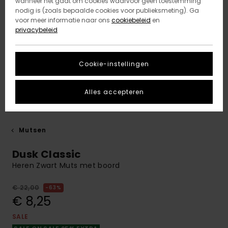
wanneer het gaat om cookies waarvoor geen toestemming
nodig is (zoals bepaalde cookies voor publieksmeting). Ga
voor meer informatie naar ons
cookiebeleid
en
privacybeleid
Cookie-instellingen
Alles accepteren
Mutsen
Dusk Classic
Heren Zwart Muts met boord
€ 22,00
63%
€ 8,25
SALE