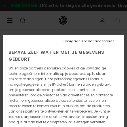
Ga
SALE ON SALE
25% extra korting op alle goede deals
Shop
naar
Productinformatie
Doorgaan zonder accepteren
BEPAAL ZELF WAT ER MET JE GEGEVENS
GEBEURT
Wij en onze partners gebruiken cookies of gelijkwaardige
technologieën om informatie op je apparaat op te slaan
en/of te raadplegen. Deze persoonsgegevens (zoals je
navigatiegegevens en je IP-adres) kunnen worden gebruikt
om je gepersonaliseerde publicaties en content te
presenteren; om de prestaties van advertenties en content te
meten; om gepersonaliseerde advertenties te leveren; om
meer te weten te komen over hun publiek; om de producten
van onze partners te ontwikkelen en te verbeteren. Je kunt je
keuzes aanpassen om cookies waarvoor je toestemming
nodig is al dan niet te accepteren, of je ertegen verzetten