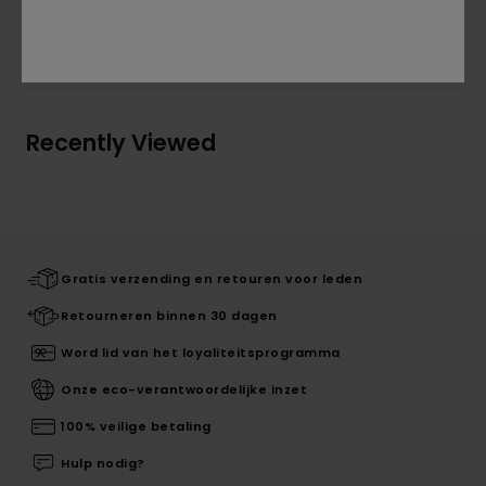
Bezorging & Retour
Recently Viewed
Gratis verzending en retouren voor leden
Retourneren binnen 30 dagen
Word lid van het loyaliteitsprogramma
Onze eco-verantwoordelijke inzet
100% veilige betaling
Hulp nodig?