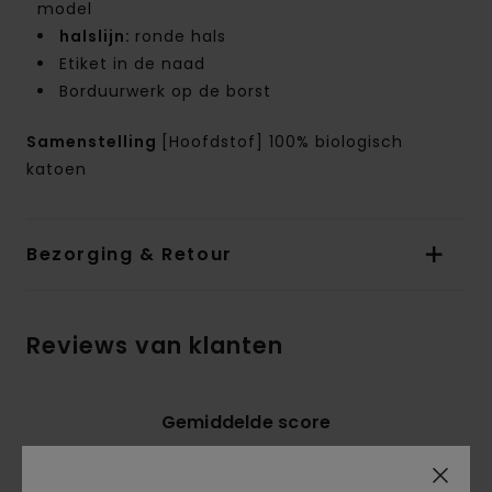
model
halslijn:
ronde hals
Etiket in de naad
Borduurwerk op de borst
Samenstelling
[Hoofdstof] 100% biologisch
katoen
Bezorging & Retour
Reviews van klanten
Gemiddelde score
5.0
/5