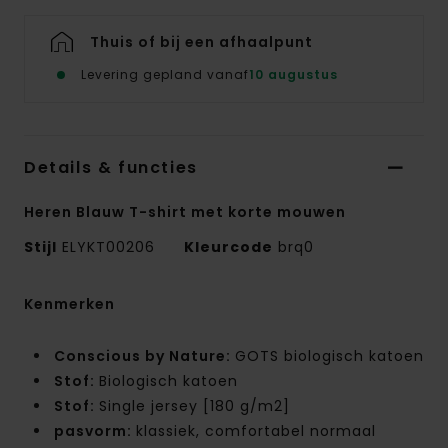
Thuis of bij een afhaalpunt
Levering gepland vanaf
10 augustus
Details & functies
Heren Blauw T-shirt met korte mouwen
Stijl
ELYKT00206
Kleurcode
brq0
Kenmerken
Conscious by Nature:
GOTS biologisch katoen
Stof:
Biologisch katoen
Stof:
Single jersey [180 g/m2]
pasvorm:
klassiek, comfortabel normaal