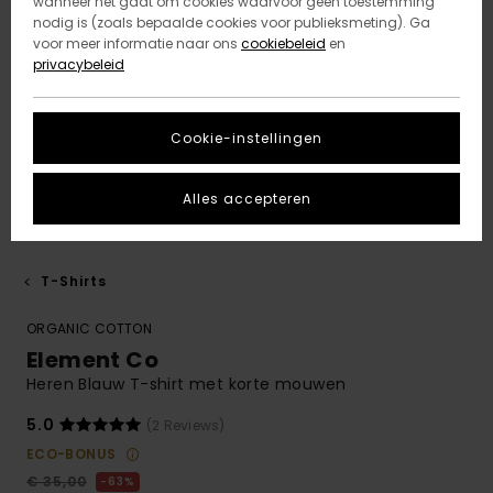
wanneer het gaat om cookies waarvoor geen toestemming
nodig is (zoals bepaalde cookies voor publieksmeting). Ga
voor meer informatie naar ons
cookiebeleid
en
privacybeleid
Cookie-instellingen
Alles accepteren
T-Shirts
ORGANIC COTTON
Element Co
Heren Blauw T-shirt met korte mouwen
5.0
(2 Reviews)
ECO-BONUS
€ 35,00
63%