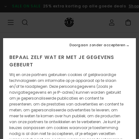
Ga
SALE ON SALE
25% extra korting op alle goede deals
Shop 
naar
Productinformatie
Doorgaan zonder accepteren
BEPAAL ZELF WAT ER MET JE GEGEVENS
GEBEURT
Wij en onze partners gebruiken cookies of gelijkwaardige
technologieën om informatie op je apparaat op te slaan
en/of te raadplegen. Deze persoonsgegevens (zoals je
navigatiegegevens en je IP-adres) kunnen worden gebruikt
om je gepersonaliseerde publicaties en content te
presenteren; om de prestaties van advertenties en content te
meten; om gepersonaliseerde advertenties te leveren; om
meer te weten te komen over hun publiek; om de producten
van onze partners te ontwikkelen en te verbeteren. Je kunt je
keuzes aanpassen om cookies waarvoor je toestemming
nodig is al dan niet te accepteren, of je ertegen verzetten