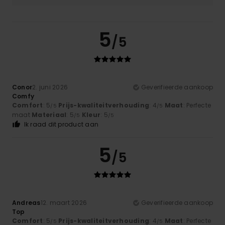
5
/5
Conor
2. juni 2026
Geverifieerde aankoop
Comfy
Comfort
: 5
Prijs-kwaliteitverhouding
: 4
Maat
: Perfecte
/5
/5
maat
Materiaal
: 5
Kleur
: 5
/5
/5
Ik raad dit product aan
5
/5
Andreas
12. maart 2026
Geverifieerde aankoop
Top
Comfort
: 5
Prijs-kwaliteitverhouding
: 4
Maat
: Perfecte
/5
/5