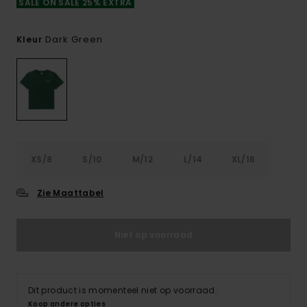
SALE ON SALE 25% EXTRA
Dark Green
Kleur
XS/8
S/10
M/12
L/14
XL/16
Zie Maattabel
Niet op voorraad
Dit product is momenteel niet op voorraad.
Koop andere opties