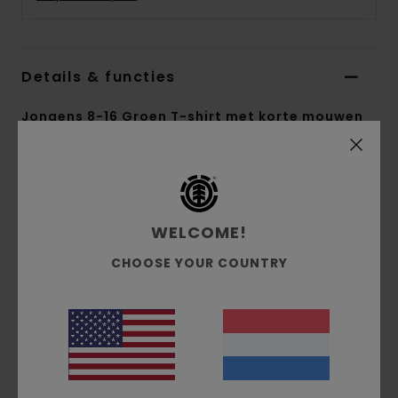
Details & functies
Jongens 8-16 Groen T-shirt met korte mouwen
Stijl
ELBZT00248
Kleurcode
gsl0
Kenmerken
WELCOME!
Conscious by Nature:
biologisch katoen
CHOOSE YOUR COUNTRY
Stof:
Biologisch katoen [180 g/m2]
pasvorm:
normale pasvorm
Constructie:
Single jersey
Halslijn:
Ronde hals
Print:
Borst [waterbasis]
Etiket
Logoetiket in de naad.