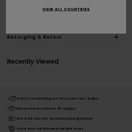
Samenstelling
[Hoofdstof] 100% biologisch
VIEW ALL COUNTRIES
katoen
Bezorging & Retour
Recently Viewed
Gratis verzending en retouren voor leden
Retourneren binnen 30 dagen
Word lid van het loyaliteitsprogramma
Onze eco-verantwoordelijke inzet