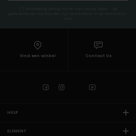
(*) Aanbieding geldig online voor nieuwe leden - De
gedetailleerde voorwaarden zijn beschikbaar in de welkomst e-
mail
Vind een winkel
Contact Us
HULP
ELEMENT