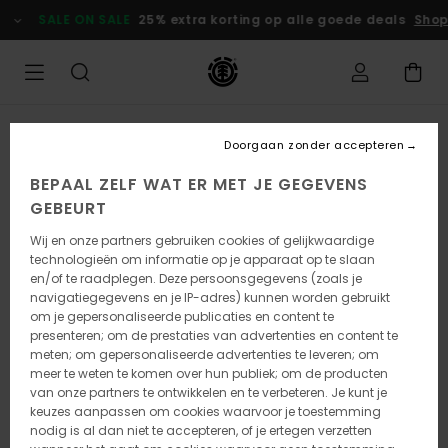
Ga
SALE ON SALE
25% extra korting op alle goede deals
Shop
naar
Productinformatie
UITVERKOCHT
Doorgaan zonder accepteren
BEPAAL ZELF WAT ER MET JE GEGEVENS
GEBEURT
Wij en onze partners gebruiken cookies of gelijkwaardige
technologieën om informatie op je apparaat op te slaan
en/of te raadplegen. Deze persoonsgegevens (zoals je
navigatiegegevens en je IP-adres) kunnen worden gebruikt
om je gepersonaliseerde publicaties en content te
presenteren; om de prestaties van advertenties en content te
meten; om gepersonaliseerde advertenties te leveren; om
meer te weten te komen over hun publiek; om de producten
van onze partners te ontwikkelen en te verbeteren. Je kunt je
keuzes aanpassen om cookies waarvoor je toestemming
nodig is al dan niet te accepteren, of je ertegen verzetten