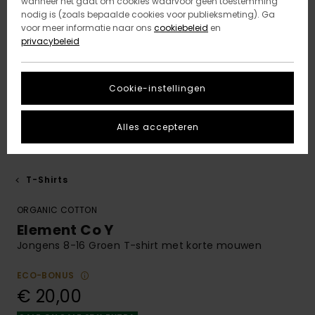
wanneer het gaat om cookies waarvoor geen toestemming
nodig is (zoals bepaalde cookies voor publieksmeting). Ga
voor meer informatie naar ons
cookiebeleid
en
privacybeleid
Cookie-instellingen
Alles accepteren
T-Shirts
ORGANIC COTTON
Element Co Y
Jongens 8-16 Groen T-shirt met korte mouwen
ECO-BONUS
€ 20,00