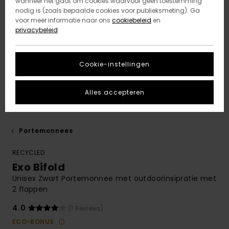
wanneer het gaat om cookies waarvoor geen toestemming
nodig is (zoals bepaalde cookies voor publieksmeting). Ga
voor meer informatie naar ons
cookiebeleid
en
privacybeleid
Cookie-instellingen
Alles accepteren
Portemonnees
RECYCLED
Exo Bifold
Unisex Zwart Portemonnee met outdoorinsipratie met
2 flappen
4.0
(1 Reviews)
ECO-BONUS