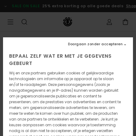
Ga
SALE ON SALE
25% extra korting op alle goede deals
Shop
naar
Productinformatie
Doorgaan zonder accepteren
BEPAAL ZELF WAT ER MET JE GEGEVENS
GEBEURT
Wij en onze partners gebruiken cookies of gelijkwaardige
technologieën om informatie op je apparaat op te slaan
en/of te raadplegen. Deze persoonsgegevens (zoals je
navigatiegegevens en je IP-adres) kunnen worden gebruikt
om je gepersonaliseerde publicaties en content te
presenteren; om de prestaties van advertenties en content te
meten; om gepersonaliseerde advertenties te leveren; om
meer te weten te komen over hun publiek; om de producten
van onze partners te ontwikkelen en te verbeteren. Je kunt je
keuzes aanpassen om cookies waarvoor je toestemming
nodig is al dan niet te accepteren, of je ertegen verzetten