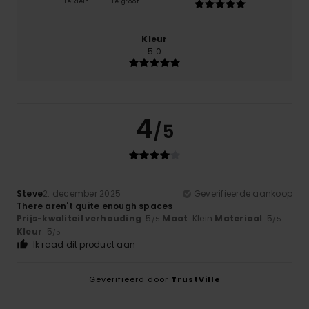
Te klein
Te groot
Kleur
5.0
4
/5
Steve
2. december 2025
Geverifieerde aankoop
There aren't quite enough spaces
Prijs-kwaliteitverhouding
: 5
Maat
: Klein
Materiaal
: 5
/5
/5
Kleur
: 5
/5
Ik raad dit product aan
Geverifieerd door
TrustVille