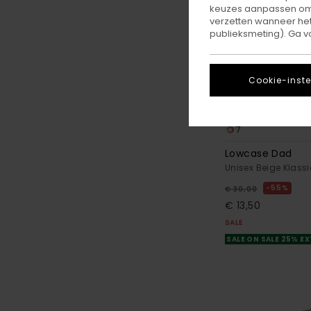
keuzes aanpassen om c
verzetten wanneer he
publieksmeting). Ga v
Cookie-inste
7
Lowcase Dad
Unisex Beige Klass
55%
€ 30,00
€ 13,50
SALE
SALE ON SALE 25% E