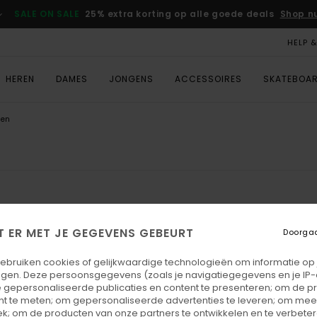
SALE ON SALE
25% extra korting op alle goede deals
Shop n
HELP 
HEREN
DAMES
JONGENS
ACCESSOIRES
SKATEBOA
sen
T ER MET JE GEGEVENS GEBEURT
Doorga
gebruiken cookies of gelijkwaardige technologieën om informatie op
egen. Deze persoonsgegevens (zoals je navigatiegegevens en je IP
 gepersonaliseerde publicaties en content te presenteren; om de pr
nt te meten; om gepersonaliseerde advertenties te leveren; om meer
k; om de producten van onze partners te ontwikkelen en te verbetere