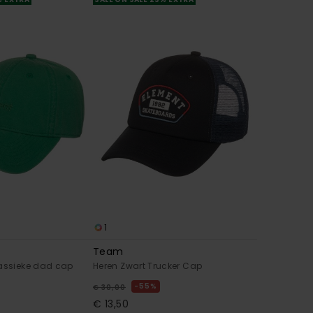
1
Team
lassieke dad cap
Heren Zwart Trucker Cap
55%
€ 30,00
€ 13,50