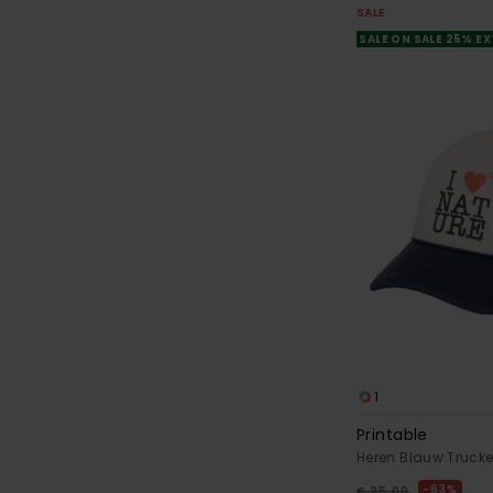
SALE
SALE ON SALE 25% E
1
Printable
Heren Blauw Truck
63%
€ 25,00