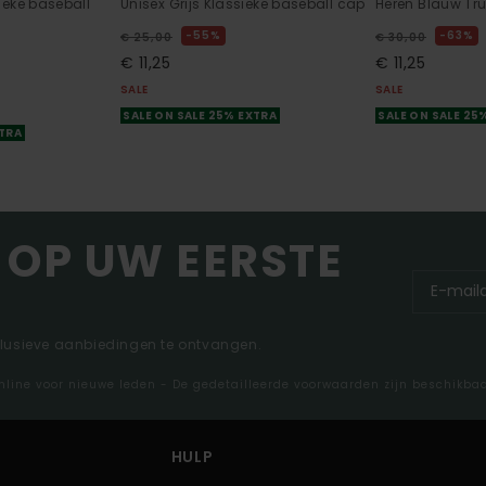
ieke baseball
Unisex Grijs Klassieke baseball cap
Heren Blauw Tr
55%
63%
€ 25,00
€ 30,00
€ 11,25
€ 11,25
SALE
SALE
SALE ON SALE 25% EXTRA
SALE ON SALE 25
XTRA
 OP UW EERSTE
clusieve aanbiedingen te ontvangen.
nline voor nieuwe leden - De gedetailleerde voorwaarden zijn beschikba
HULP