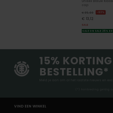
Unisex Blauw Klass
cap
63%
€ 35,00
€ 13,12
SALE
SALE ON SALE 25% E
15% KORTING
BESTELLING*
Meld je aan om al het laatste nieuws en ex
(*) Aanbieding geldig o
VIND EEN WINKEL