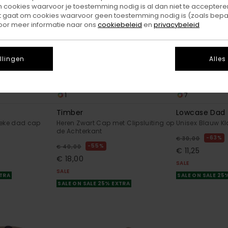
ookies waarvoor je toestemming nodig is al dan niet te accepteren
t gaat om cookies waarvoor geen toestemming nodig is (zoals bepa
oor meer informatie naar ons
cookiebeleid
en
privacybeleid
llingen
Alles
1
7
Timber
Lowcase Dad
ieke dad cap
Heren Zwart Cap met Clipsluiting op
Unisex Blauw K
de Achterkant
63%
€ 30,00
55%
€ 40,00
€ 11,25
€ 18,00
SALE
SALE
XTRA
SALE ON SALE 25
SALE ON SALE 25% EXTRA