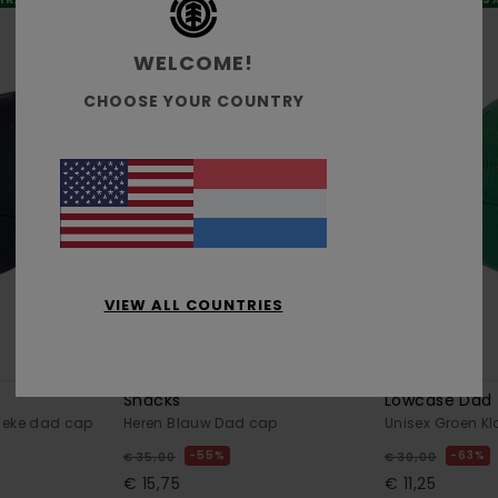
WELCOME!
CHOOSE YOUR COUNTRY
VIEW ALL COUNTRIES
1
7
Snacks
Lowcase Dad
sieke dad cap
Heren Blauw Dad cap
Unisex Groen K
55%
63%
€ 35,00
€ 30,00
€ 15,75
€ 11,25