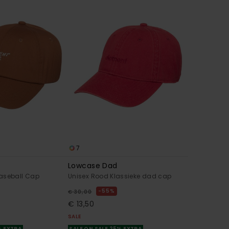
7
Lowcase Dad
aseball Cap
Unisex Rood Klassieke dad cap
55%
€ 30,00
€ 13,50
SALE
% EXTRA
SALE ON SALE 25% EXTRA