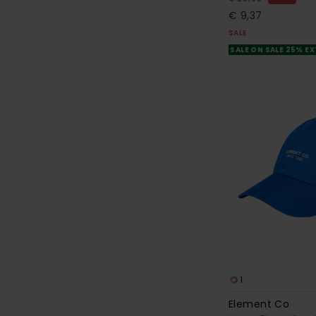
€ 9,37
SALE
SALE ON SALE 25% E
1
Element Co