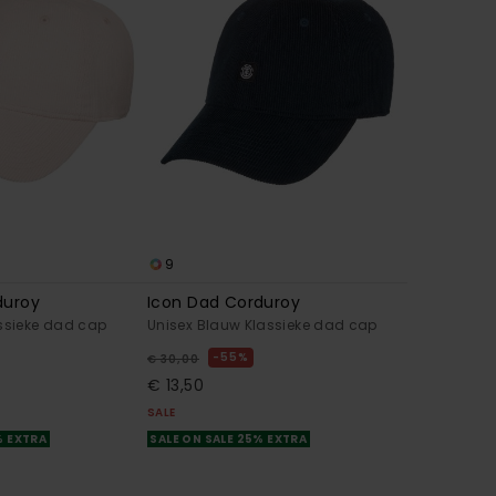
9
duroy
Icon Dad Corduroy
assieke dad cap
Unisex Blauw Klassieke dad cap
55%
€ 30,00
€ 13,50
SALE
% EXTRA
SALE ON SALE 25% EXTRA