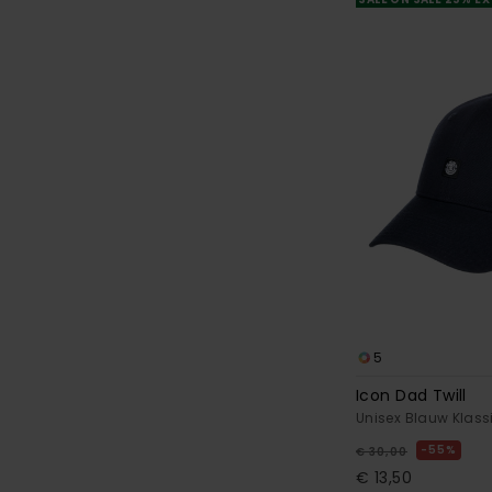
5
Icon Dad Twill
Unisex Blauw Klas
55%
€ 30,00
€ 13,50