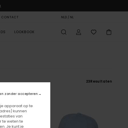
u
& CONTACT
CADEAUKAART
NLD / NL
STORELOCATOR
RDS
LOOKBOOK
23
Resultaten
an zonder accepteren
 je apparaat op te
-adres) kunnen
estaties van
 te weten te
n. Je kunt je