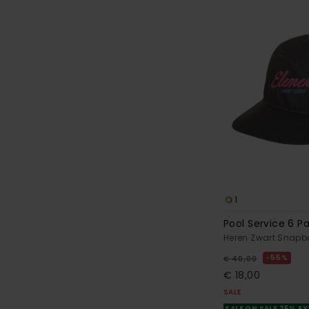
1
Pool Service 6 P
Heren Zwart Snap
55%
€ 40,00
€ 18,00
SALE
SALE ON SALE 25% E