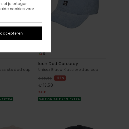
, of je ertegen
alde cookies voor
 accepteren
9
Icon Dad Corduroy
lassieke dad cap
Unisex Blauw Klassieke dad cap
55%
€ 30,00
€ 13,50
SALE
% EXTRA
SALE ON SALE 25% EXTRA