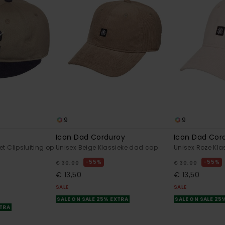
9
9
Icon Dad Corduroy
Icon Dad Cor
t Clipsluiting op
Unisex Beige Klassieke dad cap
Unisex Roze Kl
55%
55%
€ 30,00
€ 30,00
€ 13,50
€ 13,50
SALE
SALE
SALE ON SALE 25% EXTRA
SALE ON SALE 25
XTRA