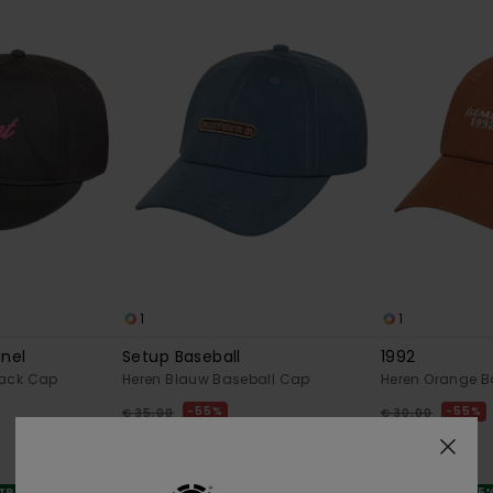
1
1
anel
Setup Baseball
1992
back Cap
Heren Blauw Baseball Cap
Heren Orange B
55%
55%
€ 35,00
€ 30,00
€ 15,75
€ 13,50
SALE
SALE
XTRA
SALE ON SALE 25% EXTRA
SALE ON SALE 25