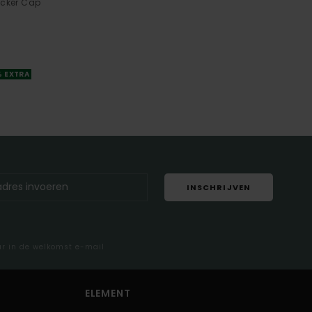
ucker Cap
% EXTRA
INSCHRIJVEN
ar in de welkomst e-mail
ELEMENT