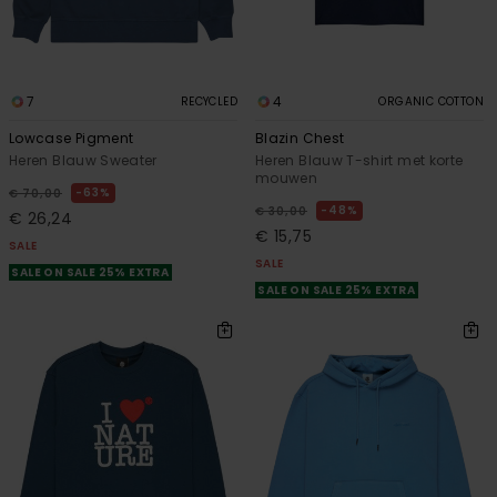
7
4
RECYCLED
ORGANIC COTTON
Lowcase Pigment
Blazin Chest
Heren Blauw Sweater
Heren Blauw T-shirt met korte
mouwen
63%
€ 70,00
48%
€ 30,00
€ 26,24
€ 15,75
SALE
SALE
SALE ON SALE 25% EXTRA
SALE ON SALE 25% EXTRA