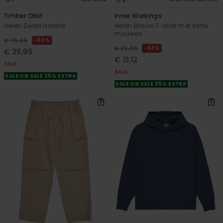
Timber Orbit
Inner Workings
Heren Zwart Hoodie
Heren Blauw T-shirt met korte
mouwen
60%
€ 75,00
63%
€ 35,00
€ 29,99
€ 13,12
SALE
SALE
SALE ON SALE 25% EXTRA
SALE ON SALE 25% EXTRA