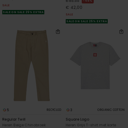
48%
€ 80,00
SALE
€ 42,00
SALE ON SALE 25% EXTRA
SALE
SALE ON SALE 25% EXTRA
5
3
RECYCLED
ORGANIC COTTON
Regular Twill
Square Logo
Heren Beige Chinobroek
Heren Grijs T-shirt met korte