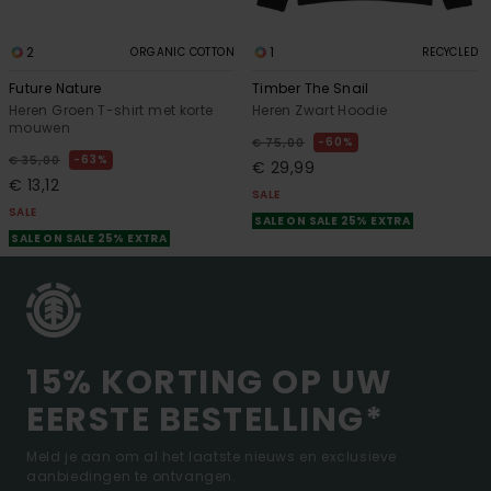
2
1
ORGANIC COTTON
RECYCLED
Future Nature
Timber The Snail
Heren Groen T-shirt met korte
Heren Zwart Hoodie
mouwen
60%
€ 75,00
63%
€ 35,00
€ 29,99
€ 13,12
SALE
SALE
SALE ON SALE 25% EXTRA
SALE ON SALE 25% EXTRA
15% KORTING OP UW
EERSTE BESTELLING*
Meld je aan om al het laatste nieuws en exclusieve
aanbiedingen te ontvangen.