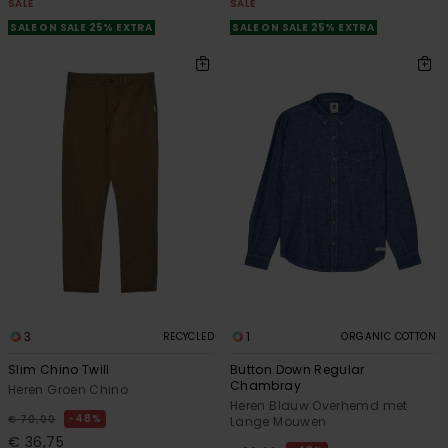
SALE
SALE
SALE ON SALE 25% EXTRA
SALE ON SALE 25% EXTRA
3
1
RECYCLED
ORGANIC COTTON
Slim Chino Twill
Button Down Regular
Chambray
Heren Groen Chino
Heren Blauw Overhemd met
48%
€ 70,00
Lange Mouwen
€ 36,75