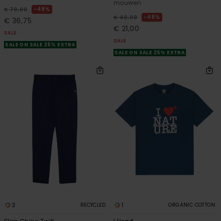
mouwen
48%
€ 70,00
48%
€ 40,00
€ 36,75
€ 21,00
SALE
SALE
SALE ON SALE 25% EXTRA
SALE ON SALE 25% EXTRA
3
1
RECYCLED
ORGANIC COTTON