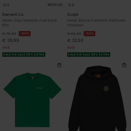
2
2
RECYCLED
Element Co
Script
Heren Grijs Sweater met Korte
Heren Blauw Poloshirt met korte
Rits
mouwen
60%
63%
€ 75,00
€ 60,00
€ 29,99
€ 22,50
SALE
SALE
SALE ON SALE 25% EXTRA
SALE ON SALE 25% EXTRA