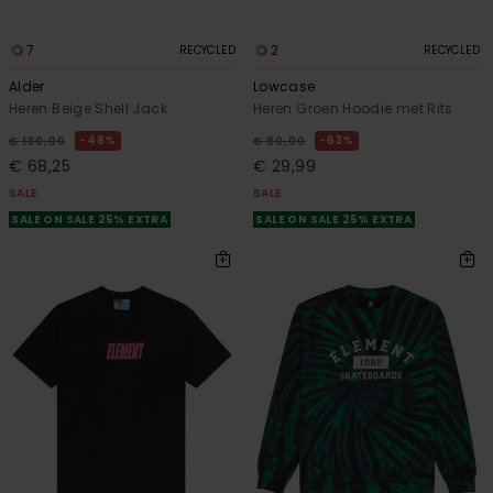
7
2
RECYCLED
RECYCLED
Alder
Lowcase
Heren Beige Shell Jack
Heren Groen Hoodie met Rits
48%
63%
€ 130,00
€ 80,00
€ 68,25
€ 29,99
SALE
SALE
SALE ON SALE 25% EXTRA
SALE ON SALE 25% EXTRA