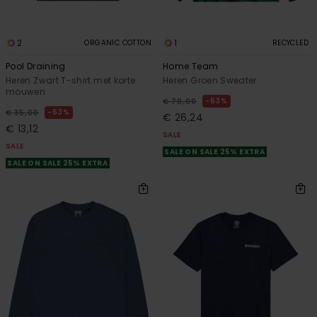
2
1
ORGANIC COTTON
RECYCLED
Pool Draining
Home Team
Heren Zwart T-shirt met korte
Heren Groen Sweater
mouwen
63%
€ 70,00
63%
€ 35,00
€ 26,24
€ 13,12
SALE
SALE
SALE ON SALE 25% EXTRA
SALE ON SALE 25% EXTRA