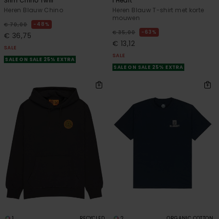
Slim Chino Twill
I Heart
Heren Blauw Chino
Heren Blauw T-shirt met korte
mouwen
48%
€ 70,00
63%
€ 35,00
€ 36,75
€ 13,12
SALE
SALE
SALE ON SALE 25% EXTRA
SALE ON SALE 25% EXTRA
1
2
RECYCLED
ORGANIC COTTON