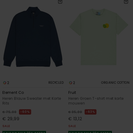
2
2
RECYCLED
ORGANIC COTTON
Element Co
Fruit
Heren Blauw Sweater met Korte
Heren Groen T-shirt met korte
Rits
mouwen
60%
63%
€ 75,00
€ 35,00
€ 29,99
€ 13,12
SALE
SALE