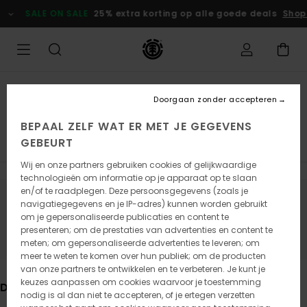
Overslaan
SALE ON SALE
25% extra korting op alle goede deals
Shop nu
naar
producten
raster
selectie
Sale On Sale
Doorgaan zonder accepteren
Skate sale
BEPAAL ZELF WAT ER MET JE GEGEVENS
GEBEURT
Heren Sales
Dames Sales
Kideren Sales
Wij en onze partners gebruiken cookies of gelijkwaardige
technologieën om informatie op je apparaat op te slaan
en/of te raadplegen. Deze persoonsgegevens (zoals je
navigatiegegevens en je IP-adres) kunnen worden gebruikt
Blijf in de buurt, de producten zijn
om je gepersonaliseerde publicaties en content te
binnenkort weer verkrijgbaar
presenteren; om de prestaties van advertenties en content te
meten; om gepersonaliseerde advertenties te leveren; om
meer te weten te komen over hun publiek; om de producten
van onze partners te ontwikkelen en te verbeteren. Je kunt je
keuzes aanpassen om cookies waarvoor je toestemming
Dit vind je misschien ook leuk
nodig is al dan niet te accepteren, of je ertegen verzetten