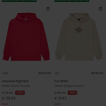
SALE ON SALE 25% EXTRA
SALE ON SALE 25% EXTRA
9
1
RECYCLED
RECYCLED
Lowcase Pigment
Too Wild
Heren Rood Hoody
Heren Beige Hoodie
60%
63%
€ 75,00
€ 85,00
€ 29,99
€ 31,87
SALE
SALE