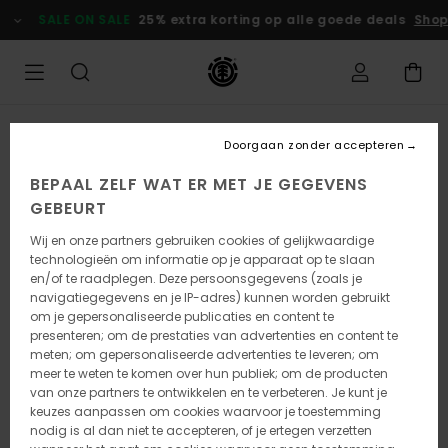
Ga
SALE ON SALE
25% extra korting op alle goede deals
Shop
naar
Productinformatie
Doorgaan zonder accepteren
BEPAAL ZELF WAT ER MET JE GEGEVENS
GEBEURT
Wij en onze partners gebruiken cookies of gelijkwaardige
technologieën om informatie op je apparaat op te slaan
en/of te raadplegen. Deze persoonsgegevens (zoals je
navigatiegegevens en je IP-adres) kunnen worden gebruikt
om je gepersonaliseerde publicaties en content te
presenteren; om de prestaties van advertenties en content te
meten; om gepersonaliseerde advertenties te leveren; om
meer te weten te komen over hun publiek; om de producten
van onze partners te ontwikkelen en te verbeteren. Je kunt je
keuzes aanpassen om cookies waarvoor je toestemming
nodig is al dan niet te accepteren, of je ertegen verzetten