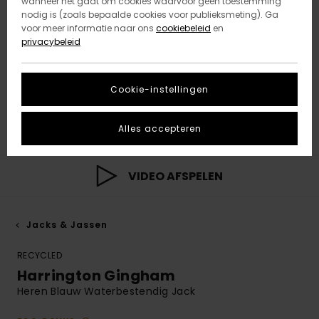
wanneer het gaat om cookies waarvoor geen toestemming
nodig is (zoals bepaalde cookies voor publieksmeting). Ga
voor meer informatie naar ons
cookiebeleid
en
privacybeleid
Cookie-instellingen
Alles accepteren
VIDEO AFSPELEN
Jacks & Jassen
RECYCLED
Harrington Gingham
Heren Blauw Waterbestendig Jack