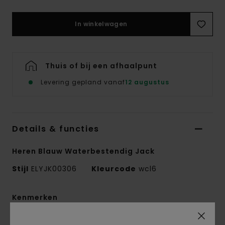
In winkelwagen
Thuis of bij een afhaalpunt
Levering gepland vanaf
12 augustus
Details & functies
Heren Blauw Waterbestendig Jack
Stijl
ELYJK00306
Kleurcode
wcl6
Kenmerken
Behandeling stof:
Duurzame