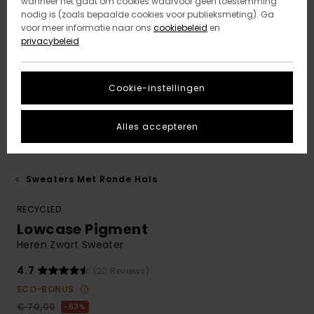
wanneer het gaat om cookies waarvoor geen toestemming
nodig is (zoals bepaalde cookies voor publieksmeting). Ga
voor meer informatie naar ons
cookiebeleid
en
privacybeleid
Cookie-instellingen
Alles accepteren
Sweaters Met Ronde Hals
RECYCLED
Lowcase Pigment
Heren Zwart Sweater
4.7
(20 Reviews)
ECO-BONUS
€ 70,00
63%