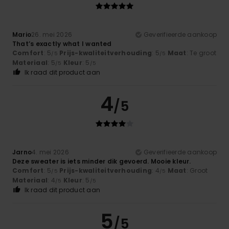
Mario
26. mei 2026
Geverifieerde aankoop
That’s exactly what I wanted
Comfort
: 5
Prijs-kwaliteitverhouding
: 5
Maat
: Te groot
/5
/5
Materiaal
: 5
Kleur
: 5
/5
/5
Ik raad dit product aan
4
/5
Jarno
4. mei 2026
Geverifieerde aankoop
Deze sweater is iets minder dik gevoerd. Mooie kleur.
Comfort
: 5
Prijs-kwaliteitverhouding
: 4
Maat
: Groot
/5
/5
Materiaal
: 4
Kleur
: 5
/5
/5
Ik raad dit product aan
5
/5