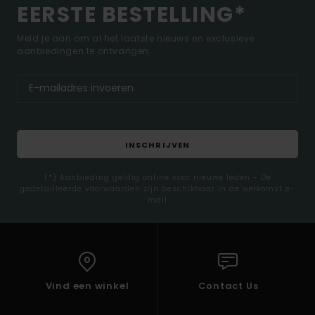
EERSTE BESTELLING*
Meld je aan om al het laatste nieuws en exclusieve
aanbiedingen te ontvangen.
INSCHRIJVEN
(*) Aanbieding geldig online voor nieuwe leden - De
gedetailleerde voorwaarden zijn beschikbaar in de welkomst e-
mail
Vind een winkel
Contact Us