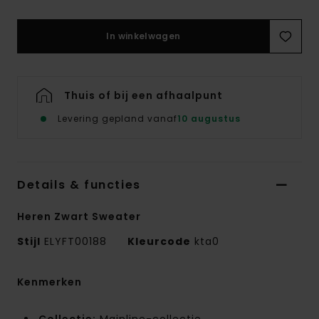
In winkelwagen
Thuis of bij een afhaalpunt
Levering gepland vanaf
10 augustus
Details & functies
Heren Zwart Sweater
Stijl
ELYFT00188
Kleurcode
kta0
Kenmerken
Collectie:
Mainline-collectie