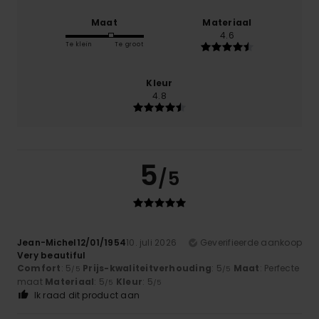
Maat
Materiaal
4.6
Te klein
Te groot
Kleur
4.8
5
/5
Jean-Michel12/01/1954
10. juli 2026
Geverifieerde aankoop
Very beautiful
Comfort
: 5
Prijs-kwaliteitverhouding
: 5
Maat
: Perfecte
/5
/5
maat
Materiaal
: 5
Kleur
: 5
/5
/5
Ik raad dit product aan