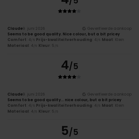
/5
Claude
9. juni 2026
Geverifieerde aankoop
Seems to be good quality. Nice colour, but a bit pricey
Comfort
: 4
Prijs-kwaliteitverhouding
: 4
Maat
: Klein
/5
/5
Materiaal
: 4
Kleur
: 5
/5
/5
4
/5
Claude
9. juni 2026
Geverifieerde aankoop
Seems to be good quality... nice colour, but a bit pricey
Comfort
: 4
Prijs-kwaliteitverhouding
: 4
Maat
: Klein
/5
/5
Materiaal
: 4
Kleur
: 5
/5
/5
5
/5