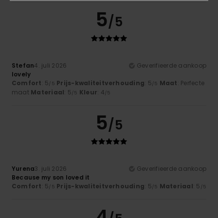
5
/5
Stefan
4. juli 2026
Geverifieerde aankoop
lovely
Comfort
: 5
Prijs-kwaliteitverhouding
: 5
Maat
: Perfecte
/5
/5
maat
Materiaal
: 5
Kleur
: 4
/5
/5
5
/5
Yurena
3. juli 2026
Geverifieerde aankoop
Because my son loved it
Comfort
: 5
Prijs-kwaliteitverhouding
: 5
Materiaal
: 5
/5
/5
/5
4