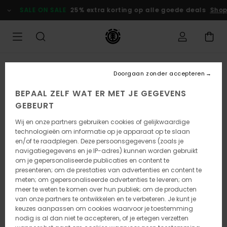
Ga
SALE ON SALE
25% extra korting op alle goede deals
Shop
naar
Productinformatie
Doorgaan zonder accepteren
BEPAAL ZELF WAT ER MET JE GEGEVENS
GEBEURT
Wij en onze partners gebruiken cookies of gelijkwaardige
technologieën om informatie op je apparaat op te slaan
en/of te raadplegen. Deze persoonsgegevens (zoals je
navigatiegegevens en je IP-adres) kunnen worden gebruikt
om je gepersonaliseerde publicaties en content te
presenteren; om de prestaties van advertenties en content te
meten; om gepersonaliseerde advertenties te leveren; om
meer te weten te komen over hun publiek; om de producten
van onze partners te ontwikkelen en te verbeteren. Je kunt je
keuzes aanpassen om cookies waarvoor je toestemming
nodig is al dan niet te accepteren, of je ertegen verzetten