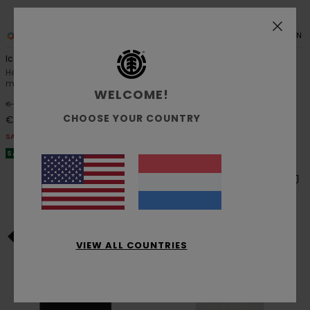
15
10
ORGANIC COTTON
ORGANIC COTTON
Icon Embroidery
Lowcase Pigment
Heren Blauw T-shirt met korte
Heren Beige T-shirt met korte
mouwen
mouwen
WELCOME!
48%
63%
€ 35,00
€ 35,00
CHOOSE YOUR COUNTRY
€ 18,37
€ 13,12
SALE
SALE
SALE ON SALE 25% EXTRA
SALE ON SALE 25% EXTRA
VIEW ALL COUNTRIES