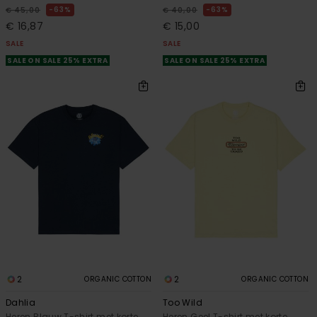
63%
63%
€ 45,00
€ 40,00
€ 16,87
€ 15,00
SALE
SALE
SALE ON SALE 25% EXTRA
SALE ON SALE 25% EXTRA
2
2
ORGANIC COTTON
ORGANIC COTTON
Dahlia
Too Wild
Heren Blauw T-shirt met korte
Heren Geel T-shirt met korte