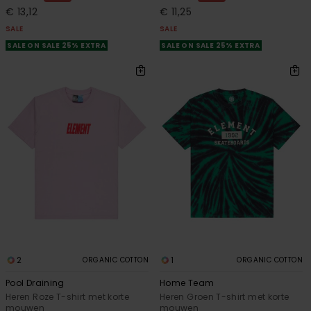
€ 13,12
€ 11,25
SALE
SALE
SALE ON SALE 25% EXTRA
SALE ON SALE 25% EXTRA
2
1
ORGANIC COTTON
ORGANIC COTTON
Pool Draining
Home Team
Heren Roze T-shirt met korte
Heren Groen T-shirt met korte
mouwen
mouwen