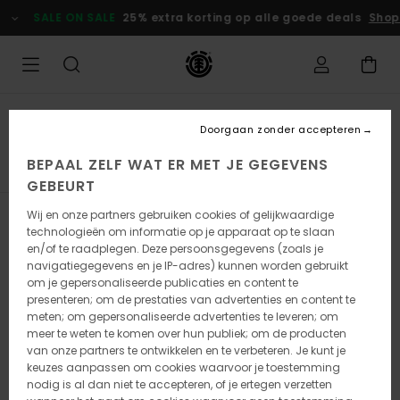
Overslaan
SALE ON SALE
25% extra korting op alle goede deals
Shop nu
naar
producten
raster
selectie
Goede Tips
Doorgaan zonder accepteren
T-shirts
BEPAAL ZELF WAT ER MET JE GEGEVENS
GEBEURT
Wij en onze partners gebruiken cookies of gelijkwaardige
Filteren en Sorteren
116
Resultaten
technologieën om informatie op je apparaat op te slaan
en/of te raadplegen. Deze persoonsgegevens (zoals je
Overslaan
Ga
navigatiegegevens en je IP-adres) kunnen worden gebruikt
naar
naar
om je gepersonaliseerde publicaties en content te
zoekfiltercriteria
sorteren
presenteren; om de prestaties van advertenties en content te
op
meten; om gepersonaliseerde advertenties te leveren; om
meer te weten te komen over hun publiek; om de producten
van onze partners te ontwikkelen en te verbeteren. Je kunt je
keuzes aanpassen om cookies waarvoor je toestemming
nodig is al dan niet te accepteren, of je ertegen verzetten