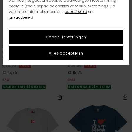
wanneer het gaat om cookies waarvoor geen toestemming
nodig is (zoals bepaalde cookies voor publieksmeting). Ga
voor meer informatie naar ons
cookiebeleid
en
privacybeleid
12
12
Cookie-instellingen
ORGANIC COTTON
ORGANIC COTTON
Icon Label Pocket
Icon Label Pocket
Heren Grijs T-shirt met korte
Heren Blauw T-shirt met korte
Alles accepteren
mouwen
mouwen
48%
48%
€ 30,00
€ 30,00
€ 15,75
€ 15,75
SALE
SALE
SALE ON SALE 25% EXTRA
SALE ON SALE 25% EXTRA