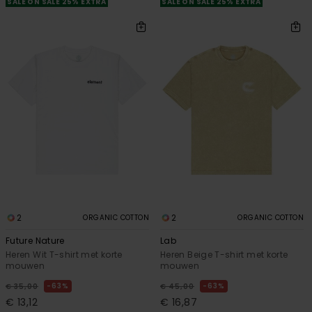
SALE ON SALE 25% EXTRA
SALE ON SALE 25% EXTRA
2
2
ORGANIC COTTON
ORGANIC COTTON
Future Nature
Lab
Heren Wit T-shirt met korte
Heren Beige T-shirt met korte
mouwen
mouwen
63%
63%
€ 35,00
€ 45,00
€ 13,12
€ 16,87