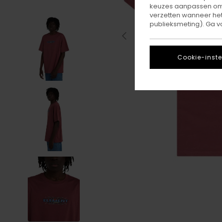
keuzes aanpassen om c
verzetten wanneer he
publieksmeting). Ga v
Cookie-inste