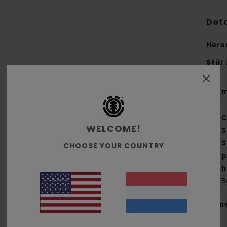
Deta
Here
Stijl
Kenm
C
WELCOME!
S
S
CHOOSE YOUR COUNTRY
p
h
B
Same