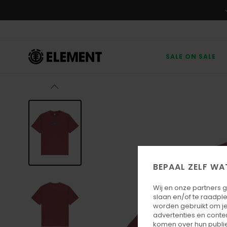
Ga
naar
Productinformatie
SALE ON SALE
BEPAAL ZELF WA
Wij en onze partners 
slaan en/of te raadpl
worden gebruikt om je
advertenties en conte
komen over hun publie