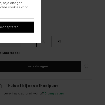
Nocturne
, of je ertegen
r
alde cookies voor
 accepteren
S
S
M
L
XL
ie Maattabel
In winkelwagen
Thuis of bij een afhaalpunt
Levering gepland vanaf
10 augustus