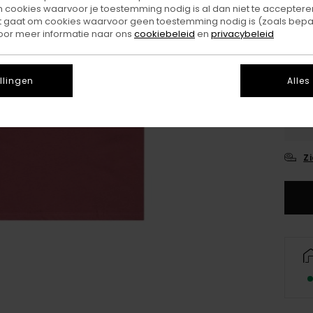
ookies waarvoor je toestemming nodig is al dan niet te accepteren
Kleu
t gaat om cookies waarvoor geen toestemming nodig is (zoals bepa
oor meer informatie naar ons
cookiebeleid
en
privacybeleid
llingen
Alles
X
Z