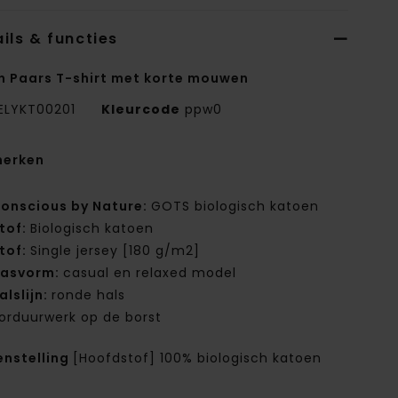
ils & functies
n Paars T-shirt met korte mouwen
ELYKT00201
Kleurcode
ppw0
erken
onscious by Nature:
GOTS biologisch katoen
tof:
Biologisch katoen
tof:
Single jersey [180 g/m2]
asvorm:
casual en relaxed model
alslijn:
ronde hals
orduurwerk op de borst
nstelling
[Hoofdstof] 100% biologisch katoen