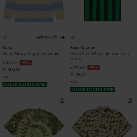
1
1
ORGANIC COTTON
Script
Eaxe Soccer
Heren Blauw Rugby poloshirt
Heren Zwart Poloshirt met Korte
Mouw
63%
€ 80,00
63%
€ 75,00
€ 30,00
€ 28,12
SALE
SALE
SALE ON SALE 25% EXTRA
SALE ON SALE 25% EXTRA