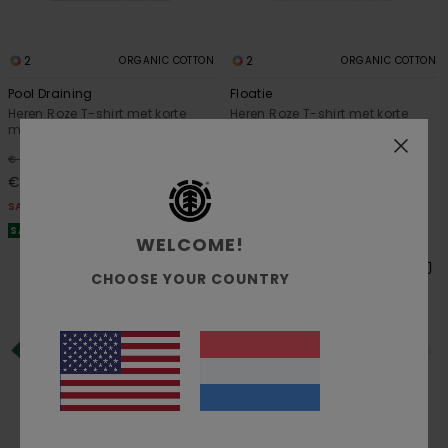
2
2
ORGANIC COTTON
ORGANIC COTTON
Pool Draining
Floatie
Heren Roze T-shirt met korte
Heren Roze T-shirt met korte
mouwen
mouwen
63%
63%
€ 35,00
€ 35,00
€ 13,12
€ 13,12
SALE
SALE
SALE ON SALE 25% EXTRA
SALE ON SALE 25% EXTRA
WELCOME!
CHOOSE YOUR COUNTRY