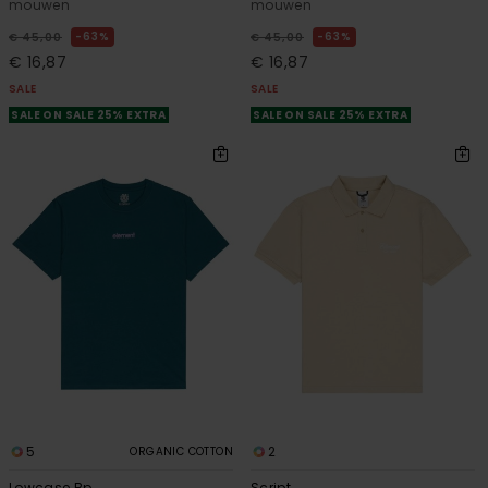
mouwen
mouwen
63%
63%
€ 45,00
€ 45,00
€ 16,87
€ 16,87
SALE
SALE
SALE ON SALE 25% EXTRA
SALE ON SALE 25% EXTRA
5
2
ORGANIC COTTON
Lowcase Bp
Script