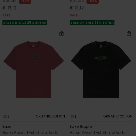
63%
63%
€ 35,00
€ 35,00
€ 13,12
€ 13,12
SALE
SALE
SALE ON SALE 25% EXTRA
SALE ON SALE 25% EXTRA
2
1
ORGANIC COTTON
ORGANIC COTTON
Eaxe
Eaxe Ripple
Heren Paars T-shirt met korte
Heren Zwart T-shirt met korte