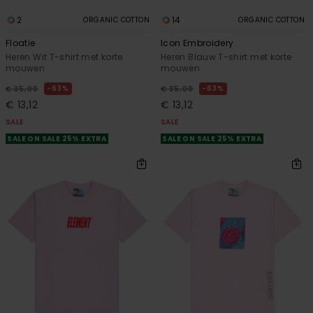
2
14
ORGANIC COTTON
ORGANIC COTTON
Floatie
Icon Embroidery
Heren Wit T-shirt met korte
Heren Blauw T-shirt met korte
mouwen
mouwen
63%
63%
€ 35,00
€ 35,00
€ 13,12
€ 13,12
SALE
SALE
SALE ON SALE 25% EXTRA
SALE ON SALE 25% EXTRA