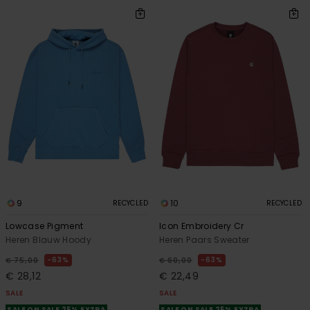
9
10
RECYCLED
RECYCLED
Lowcase Pigment
Icon Embroidery Cr
Heren Blauw Hoody
Heren Paars Sweater
63%
63%
€ 75,00
€ 60,00
€ 28,12
€ 22,49
SALE
SALE
SALE ON SALE 25% EXTRA
SALE ON SALE 25% EXTRA