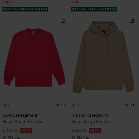
SALE
SALE
SALE ON SALE 25% EXTRA
SALE ON SALE 25% EXTRA
7
11
RECYCLED
RECYCLED
Lowcase Pigment
Icon Embroidery Po
Heren Rood Sweater
Heren Beige Hoodie
63%
60%
€ 70,00
€ 65,00
€ 26,24
€ 26,24