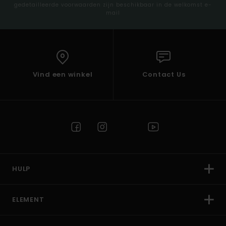
gedetailleerde voorwaarden zijn beschikbaar in de welkomst e-
mail
Vind een winkel
Contact Us
HULP
ELEMENT