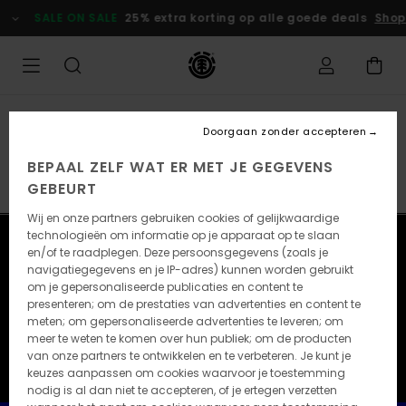
Overslaan
SALE ON SALE
25% extra korting op alle goede deals
Shop nu
naar
producten
raster
selectie
Collecties
Doorgaan zonder accepteren
Seal
BEPAAL ZELF WAT ER MET JE GEGEVENS
GEBEURT
Element x Timber!
Element x Gabriel Alcala
Element 
Wij en onze partners gebruiken cookies of gelijkwaardige
technologieën om informatie op je apparaat op te slaan
en/of te raadplegen. Deze persoonsgegevens (zoals je
navigatiegegevens en je IP-adres) kunnen worden gebruikt
om je gepersonaliseerde publicaties en content te
presenteren; om de prestaties van advertenties en content te
meten; om gepersonaliseerde advertenties te leveren; om
meer te weten te komen over hun publiek; om de producten
van onze partners te ontwikkelen en te verbeteren. Je kunt je
keuzes aanpassen om cookies waarvoor je toestemming
nodig is al dan niet te accepteren, of je ertegen verzetten