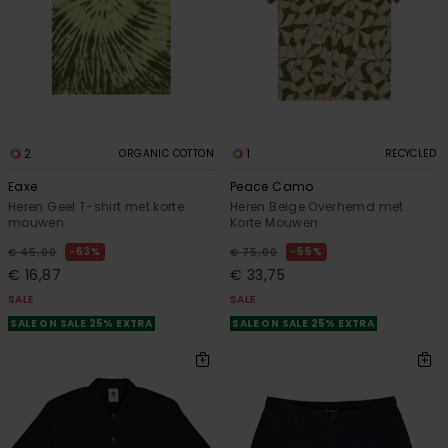
2
1
ORGANIC COTTON
RECYCLED
Eaxe
Peace Camo
Heren Geel T-shirt met korte
Heren Beige Overhemd met
mouwen
Korte Mouwen
63%
55%
€ 45,00
€ 75,00
€ 16,87
€ 33,75
SALE
SALE
SALE ON SALE 25% EXTRA
SALE ON SALE 25% EXTRA