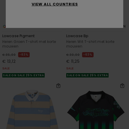
VIEW ALL COUNTRIES
11
5
ORGANIC COTTON
ORGANIC COTTON
Lowcase Pigment
Lowcase Bp
Heren Groen T-shirt met korte
Heren Wit T-shirt met korte
mouwen
mouwen
63%
63%
€ 35,00
€ 30,00
€ 13,12
€ 11,25
SALE
SALE
SALE ON SALE 25% EXTRA
SALE ON SALE 25% EXTRA