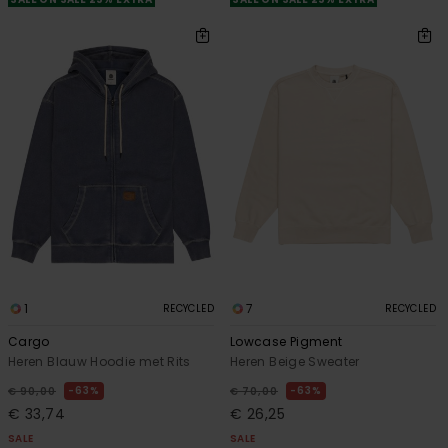
1
7
RECYCLED
RECYCLED
Cargo
Lowcase Pigment
Heren Blauw Hoodie met Rits
Heren Beige Sweater
63%
63%
€ 90,00
€ 70,00
€ 33,74
€ 26,25
SALE
SALE