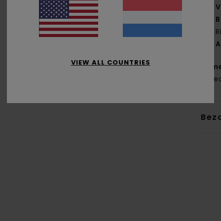
V
B
R
A
VIEW ALL COUNTRIES
Same
gere
Bez