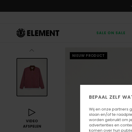
Ga
naar
Productinformatie
SALE ON SALE
NIEUW PRODUCT
BEPAAL ZELF WA
Wij en onze partners 
slaan en/of te raadpl
worden gebruikt om je
VIDEO
advertenties en conte
AFSPELEN
komen over hun publie