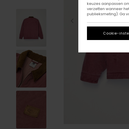
keuzes aanpassen om c
verzetten wanneer he
publieksmeting). Ga v
Cookie-inste