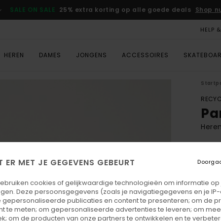
SALE ON SALE
25% extra korting op alle goede deals
Shop n
HELP 
HEREN
DAMES
JONGENS
ACCESSOIRES
SKATEBOA
Startp
RECYC
Pa
Here
ECO-
€ 1
T ER MET JE GEGEVENS GEBEURT
Doorga
gebruiken cookies of gelijkwaardige technologieën om informatie op
Betaal
egen. Deze persoonsgegevens (zoals je navigatiegegevens en je IP
 gepersonaliseerde publicaties en content te presenteren; om de pr
nt te meten; om gepersonaliseerde advertenties te leveren; om meer
Kleu
k; om de producten van onze partners te ontwikkelen en te verbetere