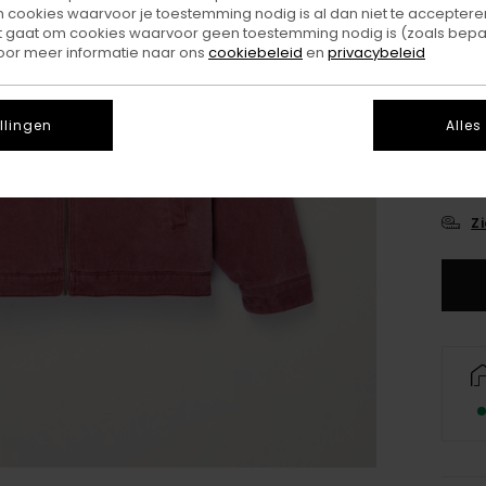
ookies waarvoor je toestemming nodig is al dan niet te accepteren
t gaat om cookies waarvoor geen toestemming nodig is (zoals bepa
oor meer informatie naar ons
cookiebeleid
en
privacybeleid
llingen
Alles
X
Z