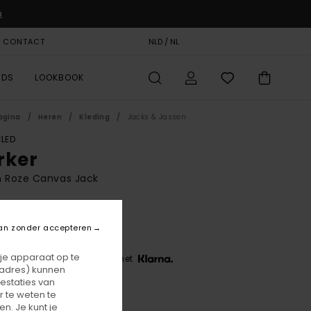
u
& CONTACT
CADEAUKAART
NLD / NL
STORELOCATOR
RDS
LOOKBOOK
agina
Heren
Kleding
Jacks & Jassen
LED
rker
n Roze Canvas Jack
BONUS
70,00
an zonder accepteren
 je apparaat op te
 3 x € 56,67, zonder rente met
-adres) kunnen
estaties van
 te weten te
Apple Butter
r
n. Je kunt je