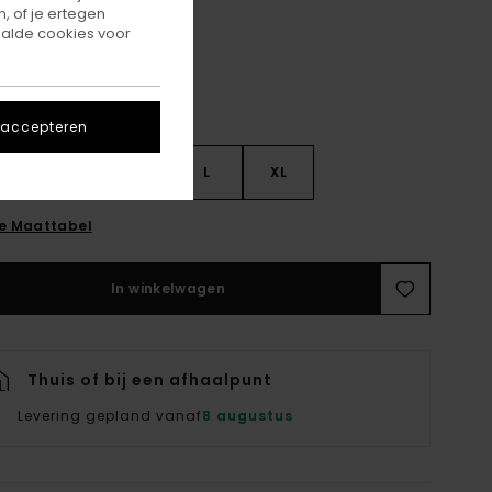
, of je ertegen
alde cookies voor
 accepteren
S
S
M
L
XL
ie Maattabel
In winkelwagen
Thuis of bij een afhaalpunt
Levering gepland vanaf
8 augustus