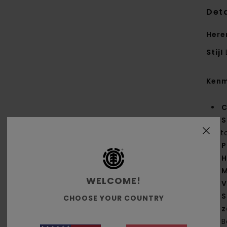
Deta
Here
Stijl
Kenm
C
S
kat
P
H
M
WELCOME!
V
S
CHOOSE YOUR COUNTRY
z
B