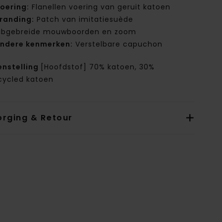
oering:
Flanellen voering van geruit katoen
randing:
Patch van imitatiesuède
ibgebreide mouwboorden en zoom
ndere kenmerken:
Verstelbare capuchon
nstelling
[Hoofdstof] 70% katoen, 30%
cycled katoen
orging & Retour