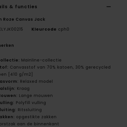
ils & functies
n Roze Canvas Jack
ELYJK00215
Kleurcode
cph0
erken
ollectie:
Mainline-collectie
tof:
Canvasstof van 70% katoen, 30% gerecycled
oen [410 g/m2]
asvorm:
Relaxed model
alslijn:
Kraag
ouwen:
Lange mouwen
ulling:
Polyfill vulling
luiting:
Ritssluiting
akken:
opgestikte zakken
orstzak aan de binnenkant