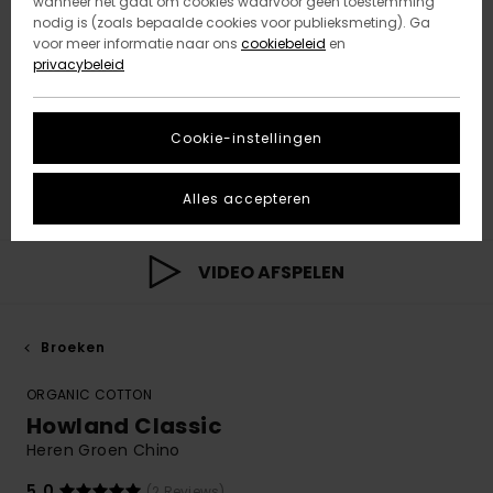
wanneer het gaat om cookies waarvoor geen toestemming
nodig is (zoals bepaalde cookies voor publieksmeting). Ga
voor meer informatie naar ons
cookiebeleid
en
privacybeleid
Cookie-instellingen
Alles accepteren
VIDEO AFSPELEN
Broeken
ORGANIC COTTON
Howland Classic
Heren Groen Chino
5.0
(2 Reviews)