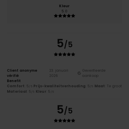
Kleur
5.0
5
/5
Client anonyme
23. januari
Geverifieerde
vérifié
2026
aankoop
Benefit
Comfort
: 5
Prijs-kwaliteitverhouding
: 5
Maat
: Te groot
/5
/5
Materiaal
: 5
Kleur
: 5
/5
/5
5
/5