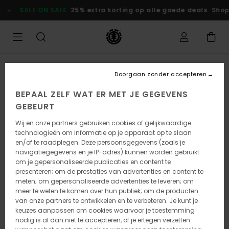
Ga
SALE ON SALE
25% extra korting op alle goede deals
Shop
naar
Productinformatie
Doorgaan zonder accepteren
BEPAAL ZELF WAT ER MET JE GEGEVENS
GEBEURT
Wij en onze partners gebruiken cookies of gelijkwaardige
technologieën om informatie op je apparaat op te slaan
en/of te raadplegen. Deze persoonsgegevens (zoals je
navigatiegegevens en je IP-adres) kunnen worden gebruikt
om je gepersonaliseerde publicaties en content te
presenteren; om de prestaties van advertenties en content te
meten; om gepersonaliseerde advertenties te leveren; om
meer te weten te komen over hun publiek; om de producten
van onze partners te ontwikkelen en te verbeteren. Je kunt je
keuzes aanpassen om cookies waarvoor je toestemming
nodig is al dan niet te accepteren, of je ertegen verzetten