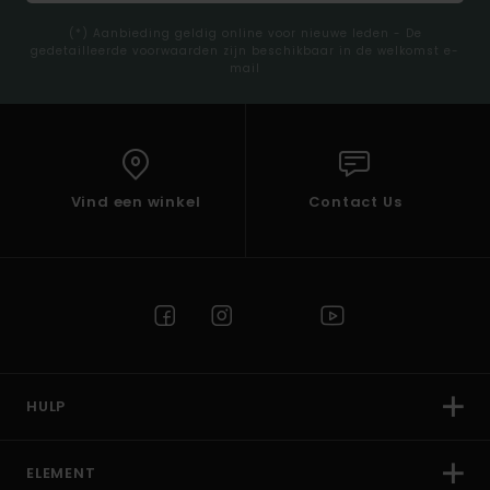
(*) Aanbieding geldig online voor nieuwe leden - De
gedetailleerde voorwaarden zijn beschikbaar in de welkomst e-
mail
Vind een winkel
Contact Us
HULP
ELEMENT