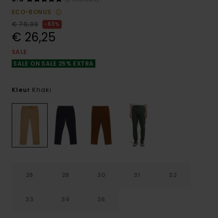
ECO-BONUS
€ 70,00
63%
€ 26,25
SALE
SALE ON SALE 25% EXTRA
Khaki
Kleur
26
28
30
31
32
33
34
36