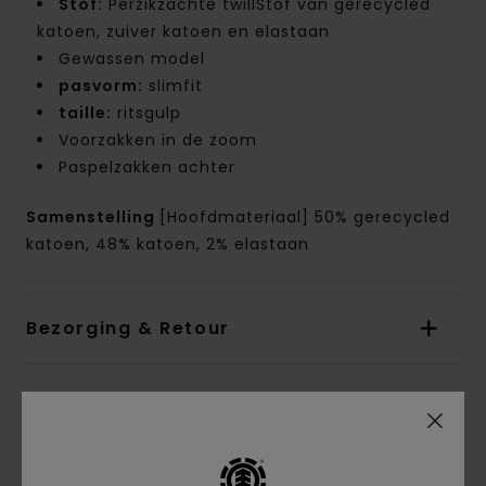
Stof:
Perzikzachte twillStof van gerecycled
katoen, zuiver katoen en elastaan
Gewassen model
pasvorm:
slimfit
taille:
ritsgulp
Voorzakken in de zoom
Paspelzakken achter
Samenstelling
[Hoofdmateriaal] 50% gerecycled
katoen, 48% katoen, 2% elastaan
Bezorging & Retour
Reviews van klanten