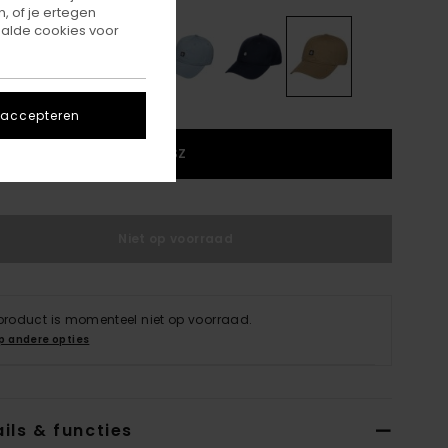
, of je ertegen
alde cookies voor
 accepteren
1SZ
Niet op voorraad
 product is momenteel niet op voorraad.
p andere opties
ils & functies