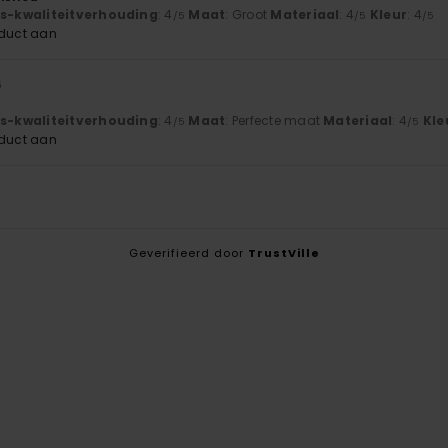
js-kwaliteitverhouding
: 4
Maat
: Groot
Materiaal
: 4
Kleur
: 4
/5
/5
/5
oduct aan
6
js-kwaliteitverhouding
: 4
Maat
: Perfecte maat
Materiaal
: 4
Kle
/5
/5
oduct aan
Geverifieerd door
TrustVille