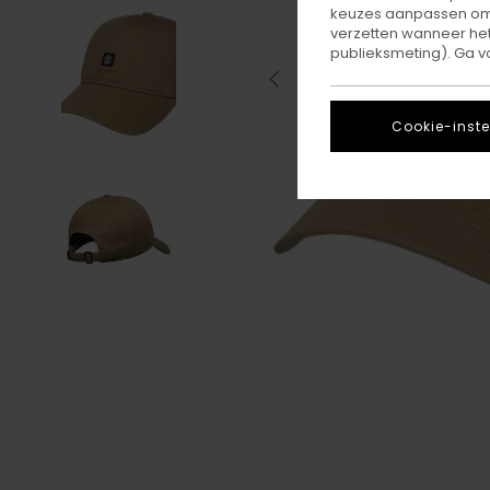
keuzes aanpassen om c
verzetten wanneer he
publieksmeting). Ga v
Cookie-inste