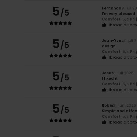
5
Fernando
9. juli 2
/5
I’m very pleased
Comfort
: 5
Pri
/5
Ik raad dit pr
5
Jean-Yves
7. juli 
/5
design
Comfort
: 5
Pri
/5
Ik raad dit pr
5
Jesus
3. juli 2026
/5
I liked it
Comfort
: 5
Pri
/5
Ik raad dit pr
5
Robin
21. juni 2026
/5
Simple and effec
Comfort
: 5
Pri
/5
Ik raad dit pr