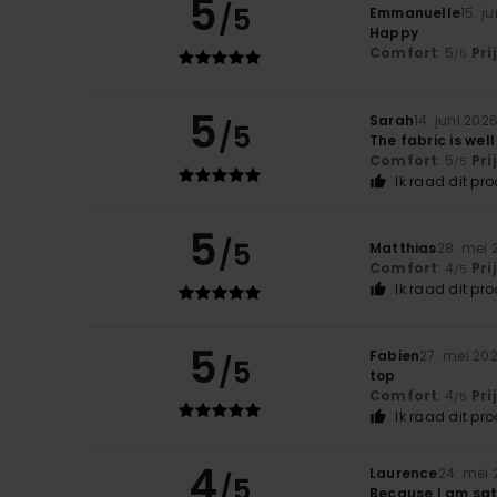
5
/5
Emmanuelle
15. j
Happy
Comfort
: 5
Pri
/5
5
Sarah
14. juni 202
/5
The fabric is wel
Comfort
: 5
Pri
/5
Ik raad dit pr
5
/5
Matthias
28. mei 
Comfort
: 4
Pri
/5
Ik raad dit pr
5
Fabien
27. mei 20
/5
top
Comfort
: 4
Pri
/5
Ik raad dit pr
4
Laurence
24. mei 
/5
Because I am sat