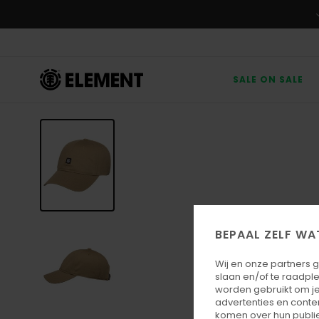
Ga
naar
Productinformatie
SALE ON SALE
BEPAAL ZELF WA
Wij en onze partners 
slaan en/of te raadpl
worden gebruikt om je
advertenties en conte
komen over hun publie