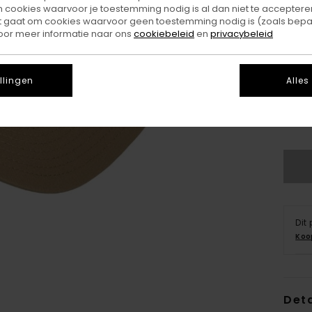
ookies waarvoor je toestemming nodig is al dan niet te accepteren
t gaat om cookies waarvoor geen toestemming nodig is (zoals bepa
oor meer informatie naar ons
cookiebeleid
en
privacybeleid
llingen
Alles
Dit
Koo
Deta