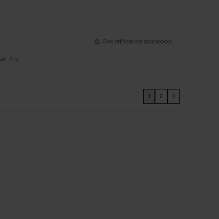
Geverifieerde aankoop
ur
: 4
/5
1
2
>