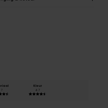
5
riaal
Kleur
.7
4.7