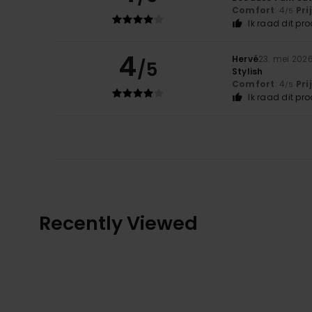
Comfort
: 4
Pri
/5
Ik raad dit pr
4
Hervé
23. mei 202
/5
Stylish
Comfort
: 4
Pri
/5
Ik raad dit pr
Recently Viewed