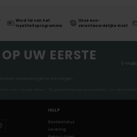
0
Word lid van het
Onze eco-
loyaliteitsprogramma
verantwoordelijke inzet
 OP UW EERSTE
clusieve aanbiedingen te ontvangen.
nline voor nieuwe leden - De gedetailleerde voorwaarden zijn beschikba
HULP
Bestelstatus
Levering
Retour doen