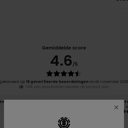
Gemiddelde score
4.6
/5
gebaseerd op
19 geverifieerde beoordelingen
sinds november 202
74% van onze klanten bevelen dit product aan
-kwaliteitverhouding
Maat
Mate
4.5
4
Te klein
Te groot