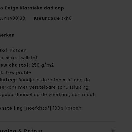
ex Beige Klassieke dad cap
ELYHA00138
Kleurcode
tkh0
erken
tof:
Katoen
lassieke twillstof
ewicht stof:
250 g/m2
it:
Low profile
luiting:
Bandje in dezelfde stof aan de
terkant met verstelbare schuifsluiting
ogoborduursel op de voorkant, één maat.
nstelling
[Hoofdstof] 100% katoen
orging & Retour