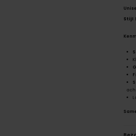
Unis
Stijl
Kenm
S
K
G
F
S
ach
L
Same
Bez