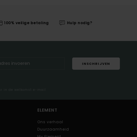
100% veilige betaling
Hulp nodig?
INSCHRIJVEN
ar in de welkomst e-mail
ELEMENT
Ons verhaal
Duurzaamheid
My Element