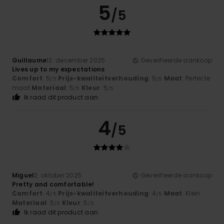
5
/5
Guillaume
12. december 2025
Geverifieerde aankoop
Lives up to my expectations
Comfort
: 5
Prijs-kwaliteitverhouding
: 5
Maat
: Perfecte
/5
/5
maat
Materiaal
: 5
Kleur
: 5
/5
/5
Ik raad dit product aan
4
/5
Miguel
2. oktober 2025
Geverifieerde aankoop
Pretty and comfortable!
Comfort
: 4
Prijs-kwaliteitverhouding
: 4
Maat
: Klein
/5
/5
Materiaal
: 5
Kleur
: 5
/5
/5
Ik raad dit product aan