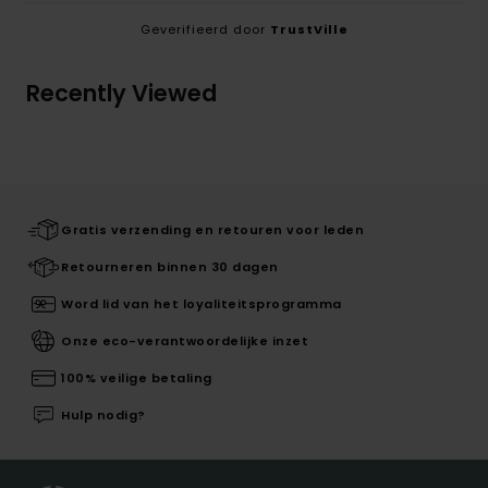
Geverifieerd door
TrustVille
Recently Viewed
Gratis verzending en retouren voor leden
Retourneren binnen 30 dagen
Word lid van het loyaliteitsprogramma
Onze eco-verantwoordelijke inzet
100% veilige betaling
Hulp nodig?