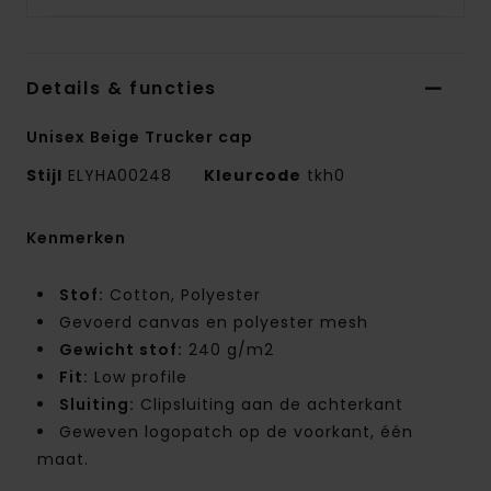
Details & functies
Unisex Beige Trucker cap
Stijl
ELYHA00248
Kleurcode
tkh0
Kenmerken
Stof:
Cotton, Polyester
Gevoerd canvas en polyester mesh
Gewicht stof:
240 g/m2
Fit:
Low profile
Sluiting:
Clipsluiting aan de achterkant
Geweven logopatch op de voorkant, één
maat.