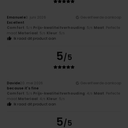
Emanuele
3. juni 2026
Geverifieerde aankoop
Excellent
Comfort
: 5
Prijs-kwaliteitverhouding
: 5
Maat
: Perfecte
/5
/5
maat
Materiaal
: 5
Kleur
: 5
/5
/5
Ik raad dit product aan
5
/5
Davide
20. mei 2026
Geverifieerde aankoop
because it's fine
Comfort
: 5
Prijs-kwaliteitverhouding
: 4
Maat
: Perfecte
/5
/5
maat
Materiaal
: 4
Kleur
: 5
/5
/5
Ik raad dit product aan
5
/5