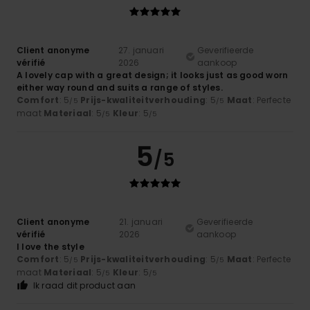
Client anonyme
27. januari
Geverifieerde
vérifié
2026
aankoop
A lovely cap with a great design; it looks just as good worn
either way round and suits a range of styles.
Comfort
: 5
Prijs-kwaliteitverhouding
: 5
Maat
: Perfecte
/5
/5
maat
Materiaal
: 5
Kleur
: 5
/5
/5
5
/5
Client anonyme
21. januari
Geverifieerde
vérifié
2026
aankoop
I love the style
Comfort
: 5
Prijs-kwaliteitverhouding
: 5
Maat
: Perfecte
/5
/5
maat
Materiaal
: 5
Kleur
: 5
/5
/5
Ik raad dit product aan