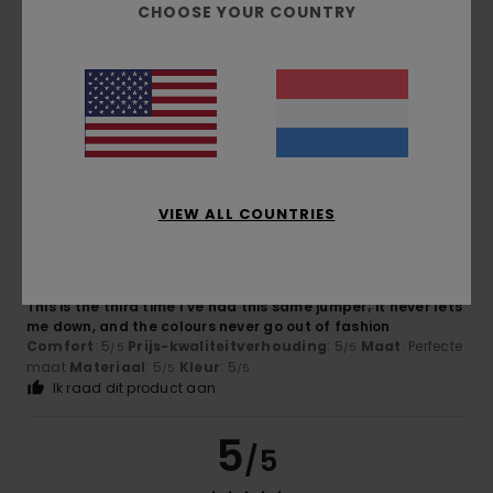
CHOOSE YOUR COUNTRY
Chloe
5. juli 2026
Geverifieerde aankoop
Because this cap is really cool
Comfort
: 5
Prijs-kwaliteitverhouding
: 5
Maat
: Perfecte
/5
/5
maat
Materiaal
: 5
Kleur
: 5
/5
/5
Ik raad dit product aan
5
/5
VIEW ALL COUNTRIES
Ander
25. juni 2026
Geverifieerde aankoop
This is the third time I’ve had this same jumper; it never lets
me down, and the colours never go out of fashion
Comfort
: 5
Prijs-kwaliteitverhouding
: 5
Maat
: Perfecte
/5
/5
maat
Materiaal
: 5
Kleur
: 5
/5
/5
Ik raad dit product aan
5
/5