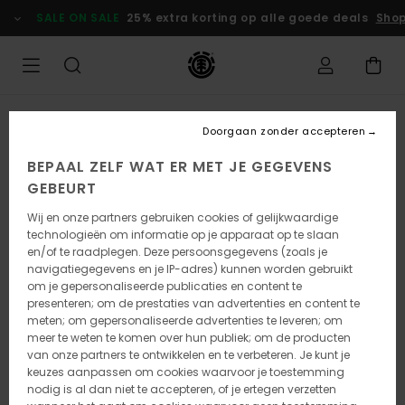
Ga
SALE ON SALE
25% extra korting op alle goede deals
Shop
naar
Productinformatie
Doorgaan zonder accepteren
BEPAAL ZELF WAT ER MET JE GEGEVENS
GEBEURT
Wij en onze partners gebruiken cookies of gelijkwaardige
technologieën om informatie op je apparaat op te slaan
en/of te raadplegen. Deze persoonsgegevens (zoals je
navigatiegegevens en je IP-adres) kunnen worden gebruikt
om je gepersonaliseerde publicaties en content te
presenteren; om de prestaties van advertenties en content te
meten; om gepersonaliseerde advertenties te leveren; om
meer te weten te komen over hun publiek; om de producten
van onze partners te ontwikkelen en te verbeteren. Je kunt je
keuzes aanpassen om cookies waarvoor je toestemming
nodig is al dan niet te accepteren, of je ertegen verzetten