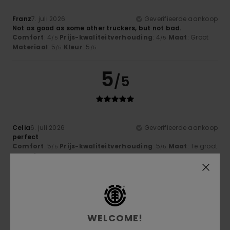
Franz
7. juli 2026
Geverifieerde aankoop
Not as good as some other truckers, but not bad.
Comfort
: 4
Prijs-kwaliteitverhouding
: 4
Maat
: Groot
/5
/5
Materiaal
: 5
Kleur
: 5
/5
/5
5
/5
Celia
6. juli 2026
Geverifieerde aankoop
perfect
Comfort
: 5
Prijs-kwaliteitverhouding
: 5
Maat
: Te groot
/5
/5
Materiaal
: 5
Kleur
: 5
/5
/5
Ik raad dit product aan
5
/5
WELCOME!