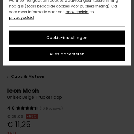
wanneer het gaat om cookies waarvoor geen toestemming
nodig is (zoals bepaalde cookies voor publieksmeting). Ga
voor meer informatie naar ons
cookiebeleid
en
privacybeleid
Cookie-instellingen
Alles accepteren
Caps & Mutsen
Icon Mesh
Unisex Beige Trucker cap
4.8
(10 Reviews)
€ 25,00
55%
€ 11,25
SALE