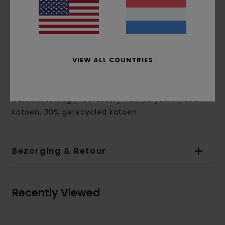
Sluiting:
Om over het hoofd aan te trekken
Zakken:
Kangoeroezakken
Branding:
Print op de borst en rug
Etiket in de naad
Andere kenmerken:
Capuchon gevoerd met
VIEW ALL COUNTRIES
dezelfde stof
Print op waterbasis
Samenstelling
[Hoofdstof] 40% polyester, 30%
katoen, 30% gerecycled katoen
Bezorging & Retour
Recently Viewed