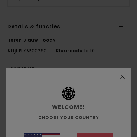
Details & functies
Heren Blauw Hoody
Stijl
ELYSF00260
Kleurcode
bst0
Kenmerken
Collectie:
Mainline-collectie
Stof:
Geborstelde french terry stof van 40%
polyester, 30% gerecycled katoen en 30% katoen
WELCOME!
[280 g/m2]
pasvorm:
normale pasvorm
CHOOSE YOUR COUNTRY
Halslijn:
Capuchon
Mouwen:
Lange mouwen