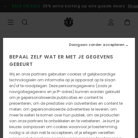
Ga
SALE ON SALE
25% extra korting op alle goede deals
Shop
naar
Productinformatie
UITVERKOCHT
Doorgaan zonder accepteren
BEPAAL ZELF WAT ER MET JE GEGEVENS
GEBEURT
Wij en onze partners gebruiken cookies of gelijkwaardige
technologieën om informatie op je apparaat op te slaan
en/of te raadplegen. Deze persoonsgegevens (zoals je
navigatiegegevens en je IP-adres) kunnen worden gebruikt
om je gepersonaliseerde publicaties en content te
presenteren; om de prestaties van advertenties en content te
meten; om gepersonaliseerde advertenties te leveren; om
meer te weten te komen over hun publiek; om de producten
van onze partners te ontwikkelen en te verbeteren. Je kunt je
keuzes aanpassen om cookies waarvoor je toestemming
nodig is al dan niet te accepteren, of je ertegen verzetten