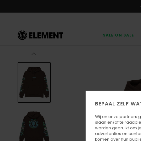
Ga
naar
Productinformatie
SALE ON SALE
BEPAAL ZELF WA
Wij en onze partners 
slaan en/of te raadpl
worden gebruikt om je
advertenties en conte
komen over hun publie