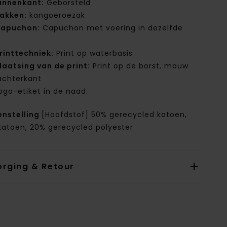
innenkant:
Geborsteld
akken:
kangoeroezak
apuchon:
Capuchon met voering in dezelfde
f
rinttechniek:
Print op waterbasis
laatsing van de print:
Print op de borst, mouw
achterkant
ogo-etiket in de naad.
nstelling
[Hoofdstof] 50% gerecycled katoen,
katoen, 20% gerecycled polyester
orging & Retour