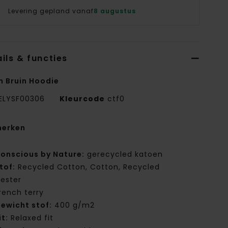
Levering gepland vanaf
8 augustus
ils & functies
n Bruin Hoodie
ELYSF00306
Kleurcode
ctf0
erken
onscious by Nature:
gerecycled katoen
tof:
Recycled Cotton, Cotton, Recycled
yester
rench terry
ewicht stof:
400 g/m2
it:
Relaxed fit