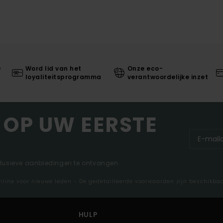
0
Word lid van het
Onze eco-
loyaliteitsprogramma
verantwoordelijke inzet
 OP UW EERSTE
clusieve aanbiedingen te ontvangen.
nline voor nieuwe leden - De gedetailleerde voorwaarden zijn beschikba
HULP