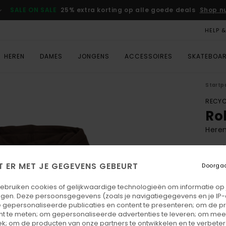
SALE ON SALE
25% extra korting op alle goede deals
Shop n
HELP 
HEREN
DAMES
JONGENS
ACCESSOIRES
SKATEBOA
Startp
RECYC
Ro
Heren
4.5
ECO-
T ER MET JE GEGEVENS GEBEURT
Doorga
€ 85,
€ 3
gebruiken cookies of gelijkwaardige technologieën om informatie op
egen. Deze persoonsgegevens (zoals je navigatiegegevens en je IP
 gepersonaliseerde publicaties en content te presenteren; om de pr
Betaal
nt te meten; om gepersonaliseerde advertenties te leveren; om meer
k; om de producten van onze partners te ontwikkelen en te verbetere