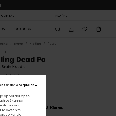
u
& CONTACT
CADEAUKAART
NLD / NL
STORELOCATOR
RDS
LOOKBOOK
agina
Heren
Kleding
Fleece
LED
lling Dead Po
 Bruin Hoodie
(2 Reviews)
BONUS
an zonder accepteren
00
55%
8,25
 je apparaat op te
-adres) kunnen
estaties van
 3 x € 12,75, zonder rente met
 te weten te
n. Je kunt je