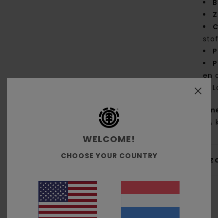
B
Z
C
sto
P
P
en 
L
Same
30% 
WELCOME!
CHOOSE YOUR COUNTRY
Bez