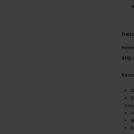
Deta
Here
Stijl
Kenm
C
S
Pol
F
G
F