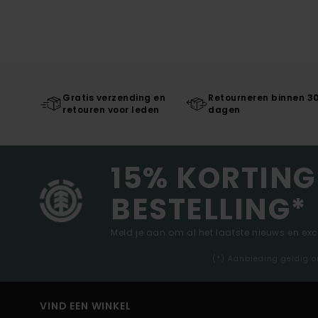
Gratis verzending en
Retourneren binnen 3
retouren voor leden
dagen
15% KORTING
BESTELLING*
Meld je aan om al het laatste nieuws en ex
(*) Aanbieding geldig o
VIND EEN WINKEL