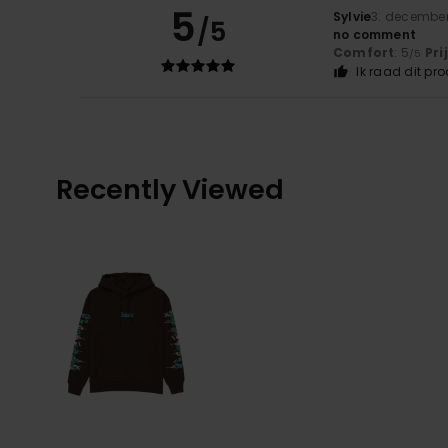
5
Sylvie
3. decembe
/5
no comment
Comfort
: 5
Pri
/5
Ik raad dit pr
Recently Viewed