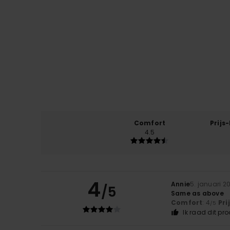
Comfort
Prijs
4.5
4
Annie
5. januari 2
/5
Same as above
Comfort
: 4
Pri
/5
Ik raad dit pr