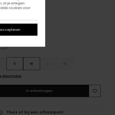
, of je ertegen
ON SALE 25% EXTRA
alde cookies voor
Java
r
 accepteren
S
S
M
L
XL
ie Maattabel
In winkelwagen
Thuis of bij een afhaalpunt