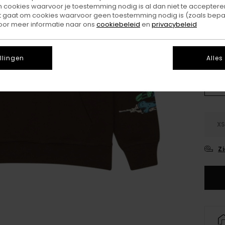
SALE
ookies waarvoor je toestemming nodig is al dan niet te accepteren
SALE 
t gaat om cookies waarvoor geen toestemming nodig is (zoals bepa
oor meer informatie naar ons
cookiebeleid
en
privacybeleid
Kleu
llingen
Alles
X
Z