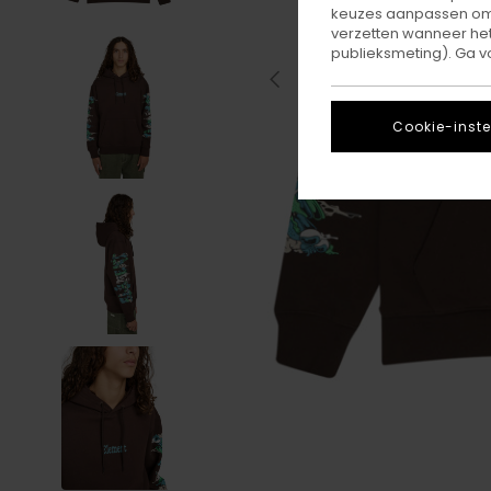
keuzes aanpassen om c
verzetten wanneer he
publieksmeting). Ga v
Cookie-inste