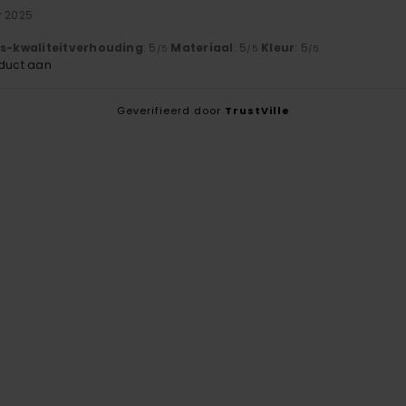
r 2025
js-kwaliteitverhouding
: 5
Materiaal
: 5
Kleur
: 5
/5
/5
/5
oduct aan
Geverifieerd door
TrustVille