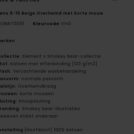
ens 8-16 Beige Overhemd met korte mouw
ELBWT00111
Kleurcode
tfn0
erken
ollectie:
Element x Smokey Bear-collectie
tof:
Katoen met effenbinding [123 g/m2]
ash:
Verzachtende wasbehandeling
asvorm:
normale pasvorm
alslijn:
Overhemdkraag
ouwen:
korte mouwen
luiting:
Knoopsluiting
randing:
Smokey bear-illustraties
eweven etiket onderaan
nstelling
[Hoofdstof] 100% katoen