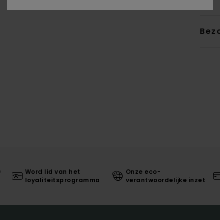
Bez
0
Word lid van het
Onze eco-
loyaliteitsprogramma
verantwoordelijke inzet