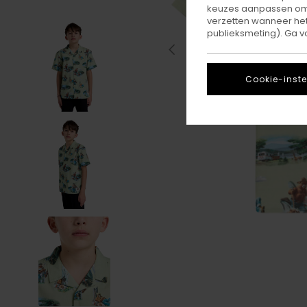
keuzes aanpassen om c
verzetten wanneer he
publieksmeting). Ga v
Cookie-inste