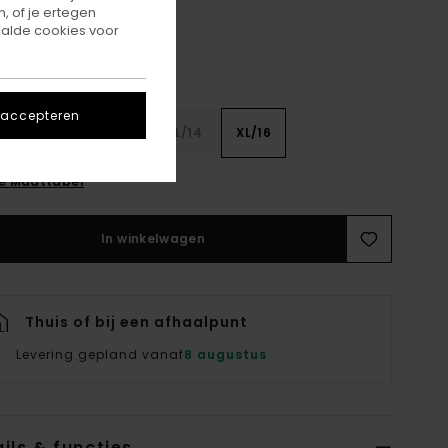
, of je ertegen
alde cookies voor
 accepteren
8
S/10
M/12
L/14
XL/16
ie Maattabel
In winkelwagen
Thuis of bij een afhaalpunt
Levering gepland vanaf
8 augustus
ils & functies