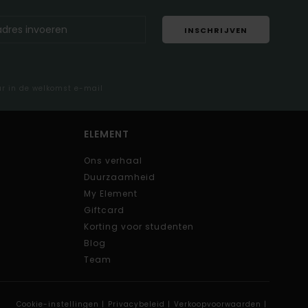
INSCHRIJVEN
ar in de welkomst e-mail
ELEMENT
Ons verhaal
Duurzaamheid
My Element
Giftcard
Korting voor studenten
Blog
Team
Cookie-instellingen |
Privacybeleid |
Verkoopvoorwaarden |