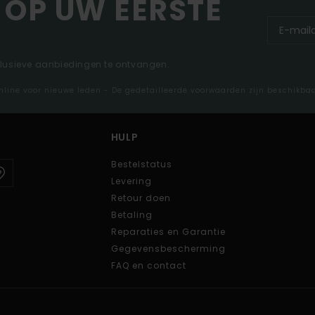
 OP UW EERSTE
clusieve aanbiedingen te ontvangen.
nline voor nieuwe leden - De gedetailleerde voorwaarden zijn beschikba
HULP
Bestelstatus
Levering
Retour doen
Betaling
Reparaties en Garantie
Gegevensbescherming
FAQ en contact