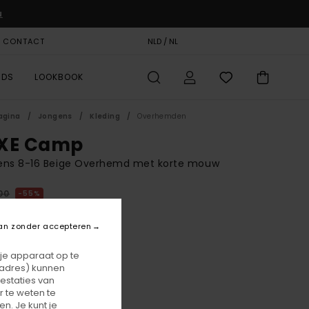
u
& CONTACT
CADEAUKAART
NLD / NL
STORELOCATOR
RDS
LOOKBOOK
agina
Jongens
Kleding
Overhemden
XE Camp
ens 8-16 Beige Overhemd met korte mouw
00
55%
7,00
an zonder accepteren
ON SALE 25% EXTRA
 je apparaat op te
-adres) kunnen
estaties van
Oyster Gray
r
 te weten te
n. Je kunt je