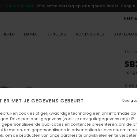
SALE ON SALE
25% extra korting op alle goede deals
Shop n
HELP 
HEREN
DAMES
JONGENS
ACCESSOIRES
SKATEBOA
Startp
SB
Jong
€ 60,
€ 2
T ER MET JE GEGEVENS GEBEURT
Doorga
SALE
SALE 
gebruiken cookies of gelijkwaardige technologieën om informatie op
egen. Deze persoonsgegevens (zoals je navigatiegegevens en je IP
 gepersonaliseerde publicaties en content te presenteren; om de pr
Kleu
nt te meten; om gepersonaliseerde advertenties te leveren; om meer
k; om de producten van onze partners te ontwikkelen en te verbetere