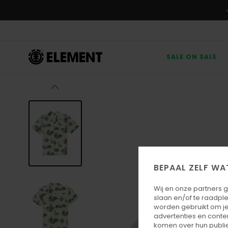
Ga
naar
Productinformatie
SALE ON SALE
BEPAAL ZELF WA
Wij en onze partners 
slaan en/of te raadpl
worden gebruikt om je
advertenties en conte
komen over hun publie