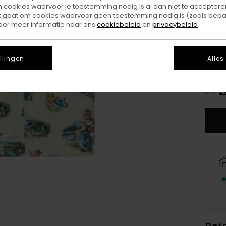
ookies waarvoor je toestemming nodig is al dan niet te accepteren
t gaat om cookies waarvoor geen toestemming nodig is (zoals bepa
oor meer informatie naar ons
cookiebeleid
en
privacybeleid
llingen
Alles
XS/
Z
Deta