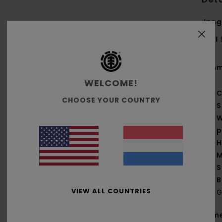
Jong
Stijl
Kenm
WELCOME!
C
CHOOSE YOUR COUNTRY
S
W
p
H
M
S
B
VIEW ALL COUNTRIES
G
Same