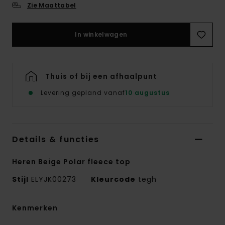
Zie Maattabel
In winkelwagen
Thuis of bij een afhaalpunt
Levering gepland vanaf
10 augustus
Details & functies
Heren Beige Polar fleece top
Stijl
ELYJK00273
Kleurcode
tegh
Kenmerken