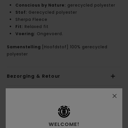
Conscious by Nature:
gerecycled polyester
Stof:
Gerecycled polyester
Sherpa Fleece
Fit:
Relaxed fit
Voering:
Ongevoerd.
Samenstelling
[Hoofdstof] 100% gerecycled
polyester
Bezorging & Retour
Reviews van klanten
Gemiddelde score
WELCOME!