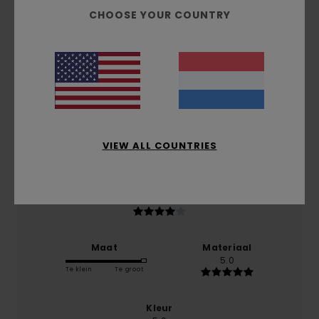
5.0
CHOOSE YOUR COUNTRY
/5
gebaseerd op
1 geverifieerde beoordelingen
sinds
februari 2026
100% van onze klanten bevelen dit product aan
Comfort
5.0
VIEW ALL COUNTRIES
Prijs-kwaliteitverhouding
4.0
Maat
Materiaal
5.0
Te klein
Te groot
Kleur