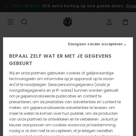
Ga
SALE ON SALE
25% extra korting op alle goede deals
Shop
naar
Productinformatie
Doorgaan zonder accepteren
BEPAAL ZELF WAT ER MET JE GEGEVENS
GEBEURT
Wij en onze partners gebruiken cookies of gelijkwaardige
technologieën om informatie op je apparaat op te slaan
en/of te raadplegen. Deze persoonsgegevens (zoals je
navigatiegegevens en je IP-adres) kunnen worden gebruikt
om je gepersonaliseerde publicaties en content te
presenteren; om de prestaties van advertenties en content te
meten; om gepersonaliseerde advertenties te leveren; om
meer te weten te komen over hun publiek; om de producten
van onze partners te ontwikkelen en te verbeteren. Je kunt je
keuzes aanpassen om cookies waarvoor je toestemming
nodig is al dan niet te accepteren, of je ertegen verzetten