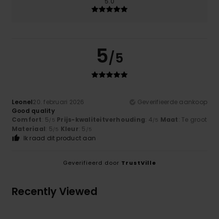
5.0
5
/5
Leonel
20. februari 2026
Geverifieerde aankoop
Good quality
Comfort
: 5
Prijs-kwaliteitverhouding
: 4
Maat
: Te groot
/5
/5
Materiaal
: 5
Kleur
: 5
/5
/5
Ik raad dit product aan
Geverifieerd door
TrustVille
Recently Viewed