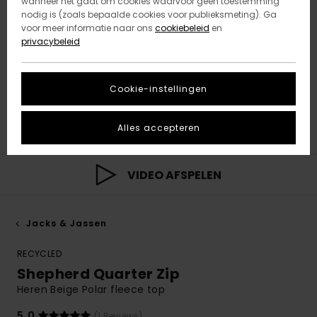
wanneer het gaat om cookies waarvoor geen toestemming
nodig is (zoals bepaalde cookies voor publieksmeting). Ga
voor meer informatie naar ons
cookiebeleid
en
privacybeleid
Cookie-instellingen
Alles accepteren
VIDEO AFSPELEN
Jacks & Jassen
RECYCLED
Shepherd Quarter Zip
Heren Beige Polar fleece top
5.0
(1 Reviews)