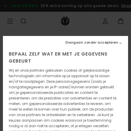
Ga
SALE ON SALE
25% extra korting op alle goede deals
Shop
naar
Productinformatie
UITVERKOCHT
Doorgaan zonder accepteren
BEPAAL ZELF WAT ER MET JE GEGEVENS
GEBEURT
Wij en onze partners gebruiken cookies of gelijkwaardige
technologieën om informatie op je apparaat op te slaan
en/of te raadplegen. Deze persoonsgegevens (zoals je
navigatiegegevens en je IP-adres) kunnen worden gebruikt
om je gepersonaliseerde publicaties en content te
presenteren; om de prestaties van advertenties en content te
meten; om gepersonaliseerde advertenties te leveren; om
meer te weten te komen over hun publiek; om de producten
van onze partners te ontwikkelen en te verbeteren. Je kunt je
keuzes aanpassen om cookies waarvoor je toestemming
nodig is al dan niet te accepteren, of je ertegen verzetten