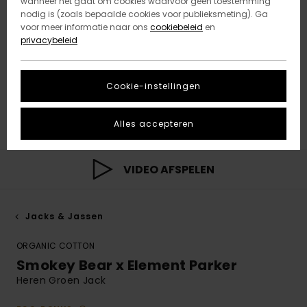
wanneer het gaat om cookies waarvoor geen toestemming
nodig is (zoals bepaalde cookies voor publieksmeting). Ga
voor meer informatie naar ons
cookiebeleid
en
privacybeleid
Cookie-instellingen
Alles accepteren
VIDEO AFSPELEN
Jacks & Jassen
ORGANIC COTTON
Smokey Bear x Element Parker
Heren Groen Jack