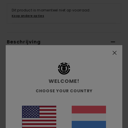
Dit product is momenteel niet op voorraad.
Koop andere opties
Beschrijving
Element is verheugd de samenwerking met
Smokey Bear voort te zetten en een nieuwe
kledingcollectie te lanceren die de cruciale
boodschap van natuurbrandpreventie benadrukt.
WELCOME!
Sinds 1944 is Smokey Bear een iconisch symbool
van deze missie, en we zijn trots om een collectie
CHOOSE YOUR COUNTRY
duurzame kleding te presenteren, verantwoord
gemaakt en voorzien van enkele van de meest
memorabele afbeeldingen van Smokey Bear uit
de afgelopen jaren. Bovendien doneren we 10%
van alle verkopen aan de voortdurende