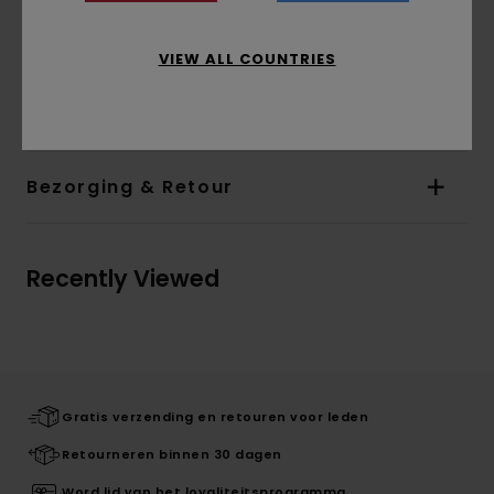
inspanningen van Smokey Bear om
natuurbranden te voorkomen.
VIEW ALL COUNTRIES
Details & functies
Bezorging & Retour
Recently Viewed
Gratis verzending en retouren voor leden
Retourneren binnen 30 dagen
Word lid van het loyaliteitsprogramma