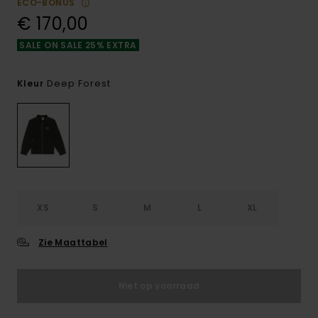
ECO-BONUS
€ 170,00
SALE ON SALE 25% EXTRA
Deep Forest
Kleur
XS
S
M
L
XL
Zie Maattabel
Niet op voorraad