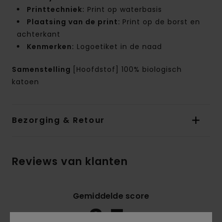
Printtechniek:
Print op waterbasis
Plaatsing van de print:
Print op de borst en
achterkant
Kenmerken:
Logoetiket in de naad
Samenstelling
[Hoofdstof] 100% biologisch
katoen
Bezorging & Retour
Reviews van klanten
Gemiddelde score
3.7