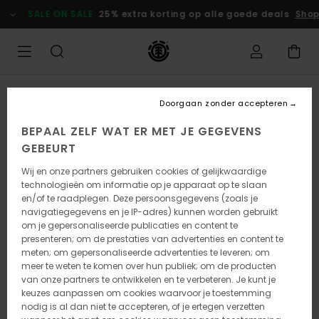
Ga
SALE ON SALE
25% extra korting op alle goede deals
Shop 
naar
Productinformatie
Doorgaan zonder accepteren
BEPAAL ZELF WAT ER MET JE GEGEVENS
GEBEURT
Wij en onze partners gebruiken cookies of gelijkwaardige
technologieën om informatie op je apparaat op te slaan
en/of te raadplegen. Deze persoonsgegevens (zoals je
navigatiegegevens en je IP-adres) kunnen worden gebruikt
om je gepersonaliseerde publicaties en content te
presenteren; om de prestaties van advertenties en content te
meten; om gepersonaliseerde advertenties te leveren; om
meer te weten te komen over hun publiek; om de producten
van onze partners te ontwikkelen en te verbeteren. Je kunt je
keuzes aanpassen om cookies waarvoor je toestemming
nodig is al dan niet te accepteren, of je ertegen verzetten