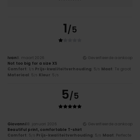
1
/5
Ivan
8. maart 2026
Geverifieerde aankoop
Not too big for a size XS
Comfort
: 1
Prijs-kwaliteitverhouding
: 5
Maat
: Te groot
/5
/5
Materiaal
: 5
Kleur
: 5
/5
/5
5
/5
Giovanni
18. januari 2026
Geverifieerde aankoop
Beautiful print, comfortable T-shirt
Comfort
: 5
Prijs-kwaliteitverhouding
: 5
Maat
: Perfecte
/5
/5