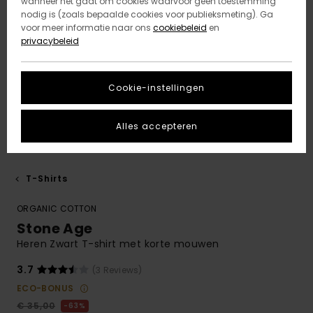
wanneer het gaat om cookies waarvoor geen toestemming
nodig is (zoals bepaalde cookies voor publieksmeting). Ga
voor meer informatie naar ons
cookiebeleid
en
privacybeleid
Cookie-instellingen
Alles accepteren
T-Shirts
ORGANIC COTTON
Stone Age
Heren Zwart T-shirt met korte mouwen
3.7
(3 Reviews)
ECO-BONUS
€ 35,00
63%