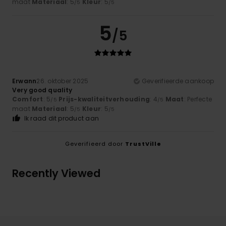
maat
Materiaal
: 5
Kleur
: 5
/5
/5
5
/5
Erwann
26. oktober 2025
Geverifieerde aankoop
Very good quality
Comfort
: 5
Prijs-kwaliteitverhouding
: 4
Maat
: Perfecte
/5
/5
maat
Materiaal
: 5
Kleur
: 5
/5
/5
Ik raad dit product aan
Geverifieerd door
TrustVille
Recently Viewed