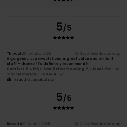
5
/5
Thibault
10. oktober 2025
Geverifieerde aankoop
A gorgeous, super-soft hoodie, great value and brilliant
staff – thanks!! I’d definitely recommend it
Comfort
: 5
Prijs-kwaliteitverhouding
: 5
Maat
: Perfecte
/5
/5
maat
Materiaal
: 5
Kleur
: 5
/5
/5
Ik raad dit product aan
5
/5
Roberto
10. oktober 2025
Geverifieerde aankoop