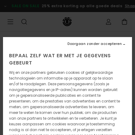
Ga
SALE ON SALE
25% extra korting op alle goede deals
Shop 
naar
Productinformatie
UITVERKOCHT
Doorgaan zonder accepteren
BEPAAL ZELF WAT ER MET JE GEGEVENS
GEBEURT
Wij en onze partners gebruiken cookies of gelijkwaardige
technologieën om informatie op je apparaat op te slaan
en/of te raadplegen. Deze persoonsgegevens (zoals je
navigatiegegevens en je IP-adres) kunnen worden gebruikt
om je gepersonaliseerde publicaties en content te
presenteren; om de prestaties van advertenties en content te
meten; om gepersonaliseerde advertenties te leveren; om
meer te weten te komen over hun publiek; om de producten
van onze partners te ontwikkelen en te verbeteren. Je kunt je
keuzes aanpassen om cookies waarvoor je toestemming
nodig is al dan niet te accepteren, of je ertegen verzetten