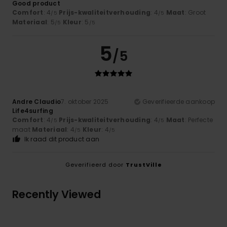
Good product
Comfort
: 4
Prijs-kwaliteitverhouding
: 4
Maat
: Groot
/5
/5
Materiaal
: 5
Kleur
: 5
/5
/5
5
/5
Andre Claudio
7. oktober 2025
Geverifieerde aankoop
Life4surfing
Comfort
: 4
Prijs-kwaliteitverhouding
: 4
Maat
: Perfecte
/5
/5
maat
Materiaal
: 4
Kleur
: 4
/5
/5
Ik raad dit product aan
Geverifieerd door
TrustVille
Recently Viewed