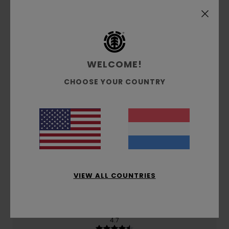
/5
gebaseerd op
3 geverifieerde beoordelingen
sinds
oktober 2025
67% van onze klanten bevelen dit product aan
WELCOME!
Comfort
CHOOSE YOUR COUNTRY
4.3
Prijs-kwaliteitverhouding
4.3
Maat
Materiaal
VIEW ALL COUNTRIES
4.7
Te klein
Te groot
Kleur
4.7