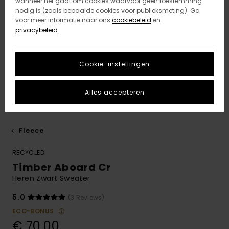
wanneer het gaat om cookies waarvoor geen toestemming
nodig is (zoals bepaalde cookies voor publieksmeting). Ga
voor meer informatie naar ons
cookiebeleid
en
privacybeleid
Cookie-instellingen
Alles accepteren
Fleece
RECYCLED
Timber Aboard Cr
Heren Zwart Sweater
5.0
(3 Reviews)
ECO-BONUS
€ 70,00