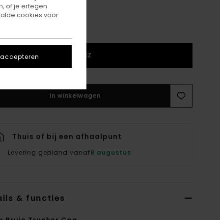
, of je ertegen
alde cookies voor
1SZ
 accepteren
In winkelwagen
Thuis of bij een afhaalpunt
Levering gepland vanaf
8 augustus
ils & functies