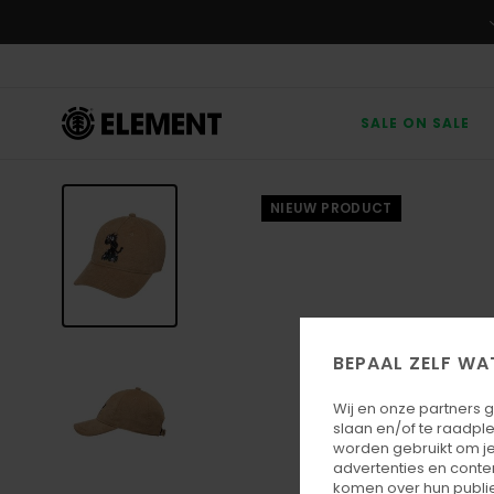
Ga
naar
Productinformatie
SALE ON SALE
NIEUW PRODUCT
BEPAAL ZELF WA
Wij en onze partners 
slaan en/of te raadpl
worden gebruikt om je
advertenties en conte
komen over hun publie