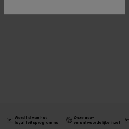
0
Word lid van het
Onze eco-
loyaliteitsprogramma
verantwoordelijke inzet