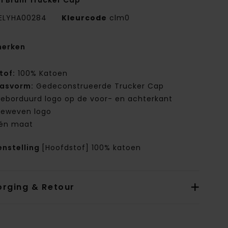
n Bruin Trucker Cap
ELYHA00284
Kleurcode
clm0
erken
tof:
100% Katoen
asvorm:
Gedeconstrueerde Trucker Cap
eborduurd logo op de voor- en achterkant
eweven logo
én maat
nstelling
[Hoofdstof] 100% katoen
orging & Retour