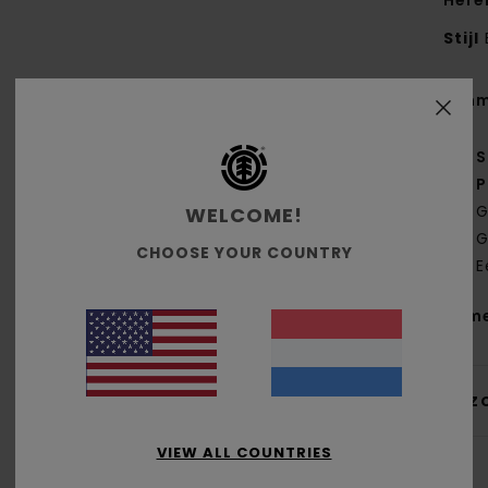
Here
Stijl
Kenm
S
P
G
WELCOME!
G
CHOOSE YOUR COUNTRY
E
Same
Bez
VIEW ALL COUNTRIES