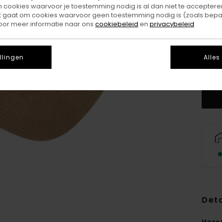
ookies waarvoor je toestemming nodig is al dan niet te accepteren
t gaat om cookies waarvoor geen toestemming nodig is (zoals bepa
oor meer informatie naar ons
cookiebeleid
en
privacybeleid
llingen
Alles
Deta