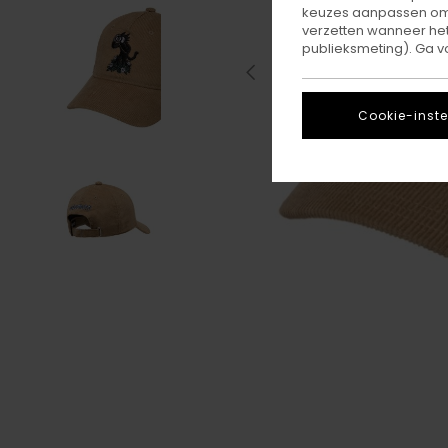
keuzes aanpassen om c
verzetten wanneer he
publieksmeting). Ga v
Cookie-inste