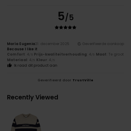
5
/5
María Eugenia
21. december 2025
Geverifieerde aankoop
Because I like it
Comfort
: 4
Prijs-kwaliteitverhouding
: 4
Maat
: Te groot
/5
/5
Materiaal
: 4
Kleur
: 4
/5
/5
Ik raad dit product aan
Geverifieerd door
TrustVille
Recently Viewed