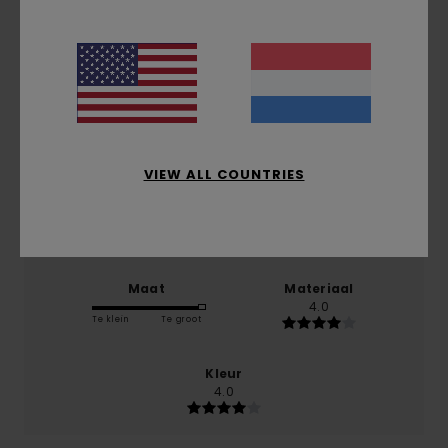
gebaseerd op
1 geverifieerde beoordelingen
sinds
december 2025
100% van onze klanten bevelen dit product aan
Comfort
4.0
VIEW ALL COUNTRIES
Prijs-kwaliteitverhouding
4.0
Maat
Materiaal
4.0
Te klein
Te groot
Kleur
4.0