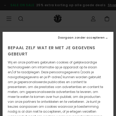
Ga
SALE ON SALE
25% extra korting op alle goede deals
Shop
naar
Productinformatie
Doorgaan zonder accepteren
BEPAAL ZELF WAT ER MET JE GEGEVENS
GEBEURT
Wij en onze partners gebruiken cookies of gelijkwaardige
technologieën om informatie op je apparaat op te slaan
en/of te raadplegen. Deze persoonsgegevens (zoals je
navigatiegegevens en je IP-adres) kunnen worden gebruikt
om je gepersonaliseerde publicaties en content te
presenteren; om de prestaties van advertenties en content te
meten; om gepersonaliseerde advertenties te leveren; om
meer te weten te komen over hun publiek; om de producten
van onze partners te ontwikkelen en te verbeteren. Je kunt je
keuzes aanpassen om cookies waarvoor je toestemming
nodig is al dan niet te accepteren, of je ertegen verzetten