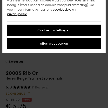
wanneer het gaat om cookies waarvoor geen toestemming
nodig is (zoals bepaalde cookies voor publieksmeting). Ga
voor meer informatie naar ons
cookiebeleid
en
privacybeleid
Cookie-instellingen
Alles accepteren
Sweater
2000S Rib Cr
Heren Beige Trui met ronde hals
5.0
(1 Reviews)
ECO-BONUS
€ 115,00
55%
€ 51,75