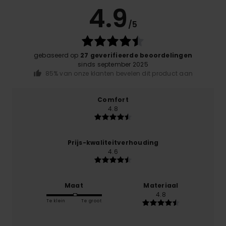
4.9
/5
gebaseerd op
27 geverifieerde beoordelingen
sinds september 2025
85% van onze klanten bevelen dit product aan
Comfort
4.8
Prijs-kwaliteitverhouding
4.6
Maat
Materiaal
4.8
Te klein
Te groot