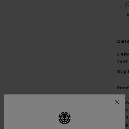
Deta
Elem
voor
Stijl
Kenm
C
S
S
p