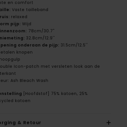
mte en comfort
aille:
Vaste tailleband
ruis:
relaxed
orm pijp:
Wijd
innenzoom:
78cm/30.7"
niemeting:
32.8cm/12.9''
pening onderaan de pijp:
31.5cm/12.5''
etalen knopen
noopgulp
ouble Icon-patch met versleten look aan de
terkant
leur: Ash Bleach Wash
nstelling
[Hoofdstof] 75% katoen, 25%
cycled katoen
orging & Retour