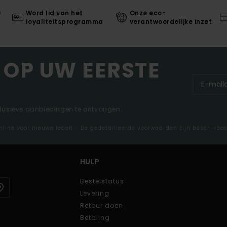
0
Word lid van het
Onze eco-
loyaliteitsprogramma
verantwoordelijke inzet
 OP UW EERSTE
clusieve aanbiedingen te ontvangen.
nline voor nieuwe leden - De gedetailleerde voorwaarden zijn beschikba
HULP
Bestelstatus
Levering
Retour doen
Betaling