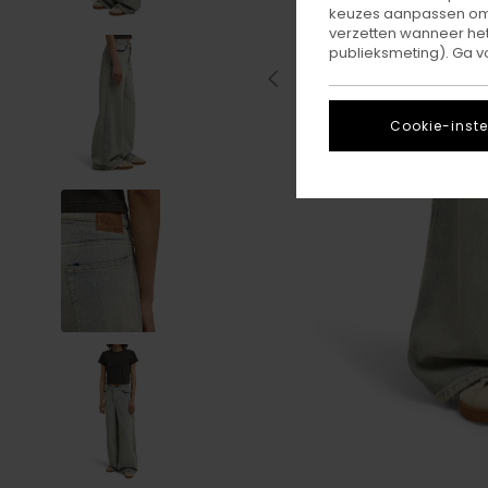
keuzes aanpassen om c
verzetten wanneer he
publieksmeting). Ga v
Cookie-inste