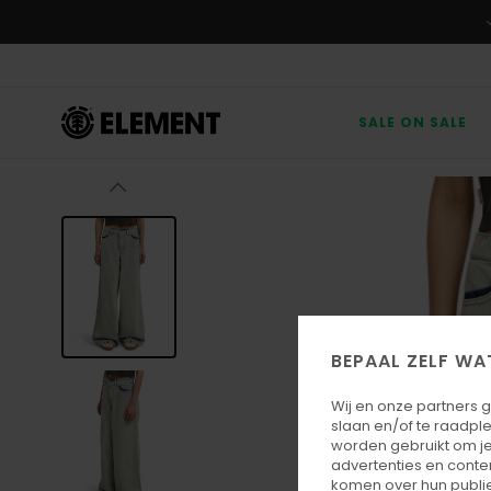
Ga
naar
Productinformatie
SALE ON SALE
BEPAAL ZELF WA
Wij en onze partners 
slaan en/of te raadpl
worden gebruikt om je
advertenties en conte
komen over hun publie