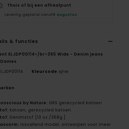
Thuis of bij een afhaalpunt
Levering gepland vanaf
8 augustus
ils & functies
ent ELJDP00114</br>365 Wide - Denim jeans
 Dames
ELJDP00114
Kleurcode
sjnw
erken
onscious by Nature:
GRS gerecycled katoen
tof:
katoen, gerecycled katoen
tof:
Denimstof [13 oz./368g.]
asvorm:
losvallend model, ontworpen voor meer