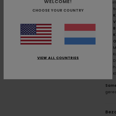
WELCOME!
rui
t
CHOOSE YOUR COUNTRY
K
V
B
K
O
M
K
VIEW ALL COUNTRIES
D
ach
K
Same
gere
Bez