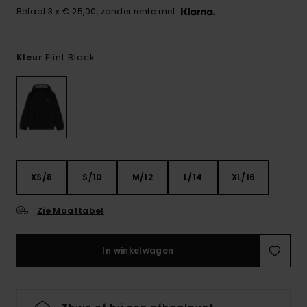
Betaal 3 x € 25,00, zonder rente met
Flint Black
Kleur
XS/8
S/10
M/12
L/14
XL/16
Zie Maattabel
In winkelwagen