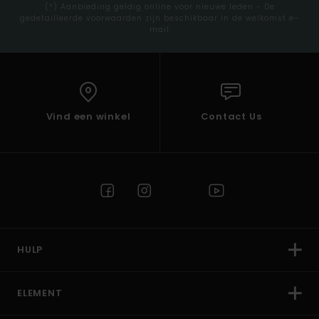
(*) Aanbieding geldig online voor nieuwe leden - De
gedetailleerde voorwaarden zijn beschikbaar in de welkomst e-
mail
Vind een winkel
Contact Us
HULP
ELEMENT