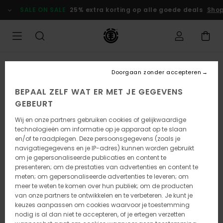
Ga
SALE ON SALE
25% extra korting op alle goede deals
Shop
naar
Productinformatie
Doorgaan zonder accepteren
BEPAAL ZELF WAT ER MET JE GEGEVENS
GEBEURT
Wij en onze partners gebruiken cookies of gelijkwaardige
technologieën om informatie op je apparaat op te slaan
en/of te raadplegen. Deze persoonsgegevens (zoals je
navigatiegegevens en je IP-adres) kunnen worden gebruikt
om je gepersonaliseerde publicaties en content te
presenteren; om de prestaties van advertenties en content te
meten; om gepersonaliseerde advertenties te leveren; om
meer te weten te komen over hun publiek; om de producten
van onze partners te ontwikkelen en te verbeteren. Je kunt je
keuzes aanpassen om cookies waarvoor je toestemming
nodig is al dan niet te accepteren, of je ertegen verzetten