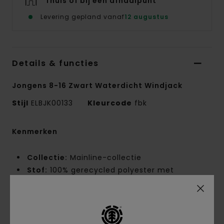
Thuis of bij een afhaalpunt
Levering gepland vanaf
12 augustus
Details & functies
Jongens 8-16 Zwart Waterdicht Windjack
Stijl
ELBJK00133
Kleurcode
fbk
Kenmerken
Collectie:
Mainline-collectie
Stof:
100% gerecycled polyester met
effenbinding [137 g/m2]
Conscious by Nature:
gerecycled polyester
Coating:
PFC-vrij
Waterdichtheid:
Stof met 10K duurzame