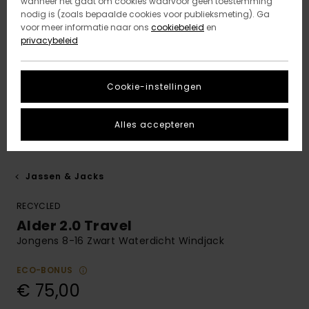
wanneer het gaat om cookies waarvoor geen toestemming
nodig is (zoals bepaalde cookies voor publieksmeting). Ga
voor meer informatie naar ons
cookiebeleid
en
privacybeleid
Cookie-instellingen
Alles accepteren
Jassen & Jacks
RECYCLED
Alder 2.0 Travel
Jongens 8-16 Zwart Waterdicht Windjack
ECO-BONUS
€ 75,00