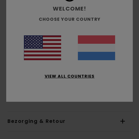
waterafstotende behandeling (DWR) die je
WELCOME!
droog houdt en beschermt tegen de elementen
CHOOSE YOUR COUNTRY
Fit:
Relaxed fit
Halslijn:
Capuchon
Mouwen:
Lange mouwen
Capuchon:
vaste capuchon
Sluiting:
Volledige ritssluiting op de voorkant
Zakken:
zijzakken
Branding:
Geweven etiket opzij
Reflecterende print op de borst
VIEW ALL COUNTRIES
Samenstelling
[Hoofdstof] 100% gerecycled
polyester
Bezorging & Retour