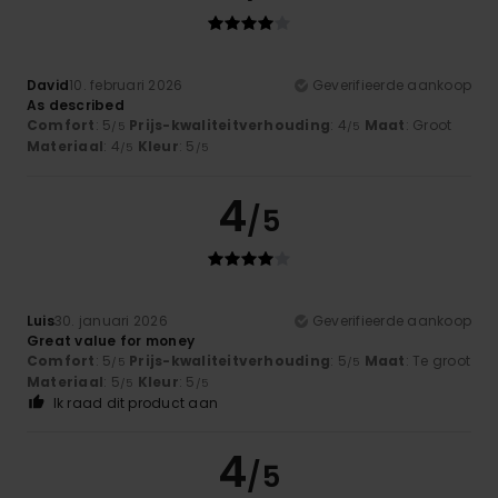
David
10. februari 2026
Geverifieerde aankoop
As described
Comfort
: 5
Prijs-kwaliteitverhouding
: 4
Maat
: Groot
/5
/5
Materiaal
: 4
Kleur
: 5
/5
/5
4
/5
Luis
30. januari 2026
Geverifieerde aankoop
Great value for money
Comfort
: 5
Prijs-kwaliteitverhouding
: 5
Maat
: Te groot
/5
/5
Materiaal
: 5
Kleur
: 5
/5
/5
Ik raad dit product aan
4
/5