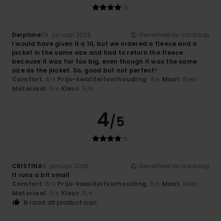
Delphine
29. januari 2026
Geverifieerde aankoop
I would have given it a 10, but we ordered a fleece and a
jacket in the same size and had to return the fleece
because it was far too big, even though it was the same
size as the jacket. So, good but not perfect!
Comfort
: 4
Prijs-kwaliteitverhouding
: 4
Maat
: Klein
/5
/5
Materiaal
: 5
Kleur
: 5
/5
/5
4
/5
CRISTINA
6. januari 2026
Geverifieerde aankoop
It runs a bit small
Comfort
: 5
Prijs-kwaliteitverhouding
: 5
Maat
: Klein
/5
/5
Materiaal
: 5
Kleur
: 5
/5
/5
Ik raad dit product aan