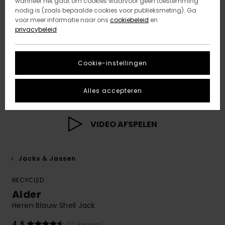
wanneer het gaat om cookies waarvoor geen toestemming
nodig is (zoals bepaalde cookies voor publieksmeting). Ga
voor meer informatie naar ons
cookiebeleid
en
privacybeleid
Cookie-instellingen
Alles accepteren
VIDEO AFSPELEN
Jacks & Jassen
RECYCLED
Alder
Heren Blauw Shell Jack
4.6
(12 Reviews)