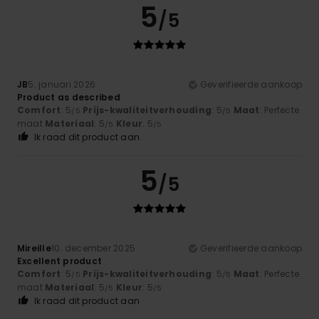
5
/5
JB
5. januari 2026
Geverifieerde aankoop
Product as described
Comfort
: 5
Prijs-kwaliteitverhouding
: 5
Maat
: Perfecte
/5
/5
maat
Materiaal
: 5
Kleur
: 5
/5
/5
Ik raad dit product aan
5
/5
Mireille
10. december 2025
Geverifieerde aankoop
Excellent product
Comfort
: 5
Prijs-kwaliteitverhouding
: 5
Maat
: Perfecte
/5
/5
maat
Materiaal
: 5
Kleur
: 5
/5
/5
Ik raad dit product aan