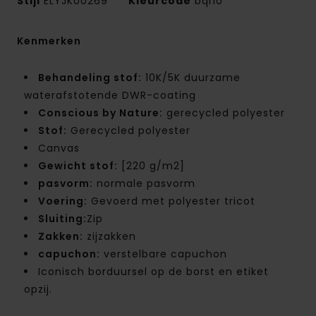
Stijl
ELYJK00269
Kleurcode
bqh0
Kenmerken
Behandeling stof:
10K/5K duurzame
waterafstotende DWR-coating
Conscious by Nature:
gerecycled polyester
Stof:
Gerecycled polyester
Canvas
Gewicht stof:
[220 g/m2]
pasvorm:
normale pasvorm
Voering:
Gevoerd met polyester tricot
Sluiting:
Zip
Zakken:
zijzakken
capuchon:
verstelbare capuchon
Iconisch borduursel op de borst en etiket
opzij.