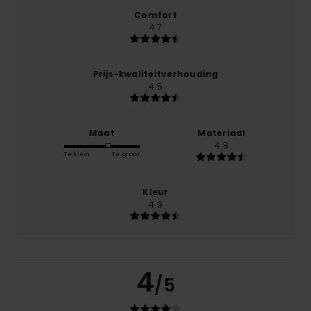
Comfort
4.7
Prijs-kwaliteitverhouding
4.5
Maat
Materiaal
4.8
Te klein
Te groot
Kleur
4.9
4
/5