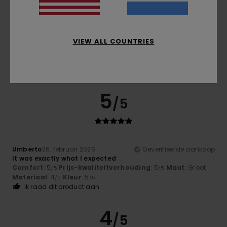
Cã´me
17. mei 2026
Geverifieerde aankoop
VIEW ALL COUNTRIES
Stunning colour and a sleek design
Comfort
: 5
Prijs-kwaliteitverhouding
: 4
Maat
: Perfecte
/5
/5
maat
Materiaal
: 5
Kleur
: 5
/5
/5
Ik raad dit product aan
5
/5
Umberto
26. februari 2026
Geverifieerde aankoop
It was exactly what I expected
Comfort
: 5
Prijs-kwaliteitverhouding
: 5
Maat
: Groot
/5
/5
Materiaal
: 4
Kleur
: 5
/5
/5
Ik raad dit product aan
4
/5