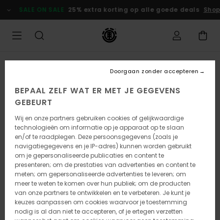
Ga
SALE ON SALE
25% extra korting op alle goede deals
Shop
naar
Productinformatie
Doorgaan zonder accepteren
BEPAAL ZELF WAT ER MET JE GEGEVENS
GEBEURT
Wij en onze partners gebruiken cookies of gelijkwaardige
technologieën om informatie op je apparaat op te slaan
en/of te raadplegen. Deze persoonsgegevens (zoals je
navigatiegegevens en je IP-adres) kunnen worden gebruikt
om je gepersonaliseerde publicaties en content te
presenteren; om de prestaties van advertenties en content te
meten; om gepersonaliseerde advertenties te leveren; om
meer te weten te komen over hun publiek; om de producten
van onze partners te ontwikkelen en te verbeteren. Je kunt je
keuzes aanpassen om cookies waarvoor je toestemming
nodig is al dan niet te accepteren, of je ertegen verzetten